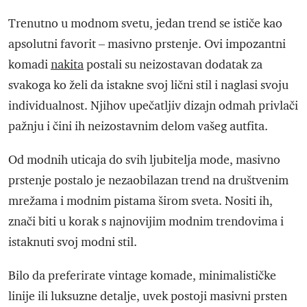
Trenutno u modnom svetu, jedan trend se ističe kao
apsolutni favorit – masivno prstenje. Ovi impozantni
komadi
nakita
postali su neizostavan dodatak za
svakoga ko želi da istakne svoj lični stil i naglasi svoju
individualnost. Njihov upečatljiv dizajn odmah privlači
pažnju i čini ih neizostavnim delom vašeg autfita.
Od modnih uticaja do svih ljubitelja mode, masivno
prstenje postalo je nezaobilazan trend na društvenim
mrežama i modnim pistama širom sveta. Nositi ih,
znači biti u korak s najnovijim modnim trendovima i
istaknuti svoj modni stil.
Bilo da preferirate vintage komade, minimalističke
linije ili luksuzne detalje, uvek postoji masivni prsten