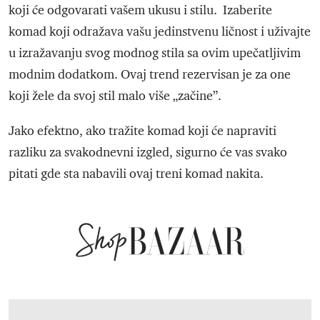
koji će odgovarati vašem ukusu i stilu. Izaberite
komad koji odražava vašu jedinstvenu ličnost i uživajte
u izražavanju svog modnog stila sa ovim upečatljivim
modnim dodatkom. Ovaj trend rezervisan je za one
koji žele da svoj stil malo više „začine”.
Jako efektno, ako tražite komad koji će napraviti
razliku za svakodnevni izgled, sigurno će vas svako
pitati gde sta nabavili ovaj treni komad nakita.