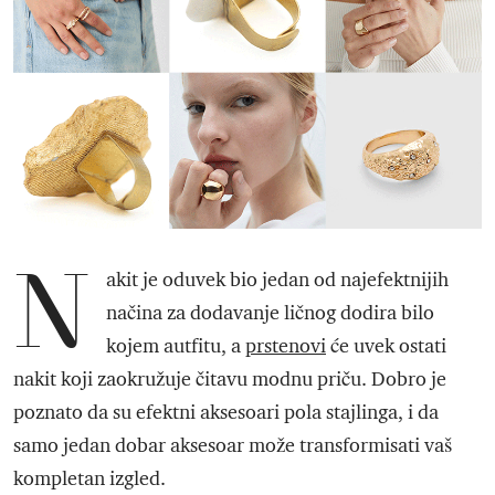
N
akit je oduvek bio jedan od najefektnijih
načina za dodavanje ličnog dodira bilo
kojem autfitu, a
prstenovi
će uvek ostati
nakit koji zaokružuje čitavu modnu priču. Dobro je
poznato da su efektni aksesoari pola stajlinga, i da
samo jedan dobar aksesoar može transformisati vaš
kompletan izgled.