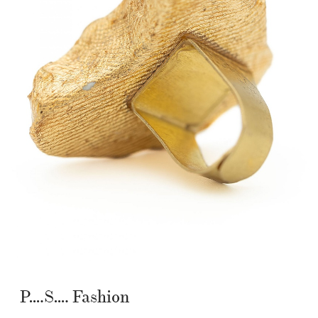
P….S…. Fashion