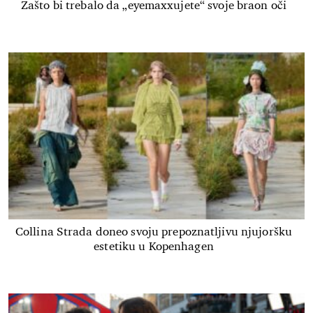
Zašto bi trebalo da „eyemaxxujete“ svoje braon oči
Collina Strada doneo svoju prepoznatljivu njujoršku
estetiku u Kopenhagen