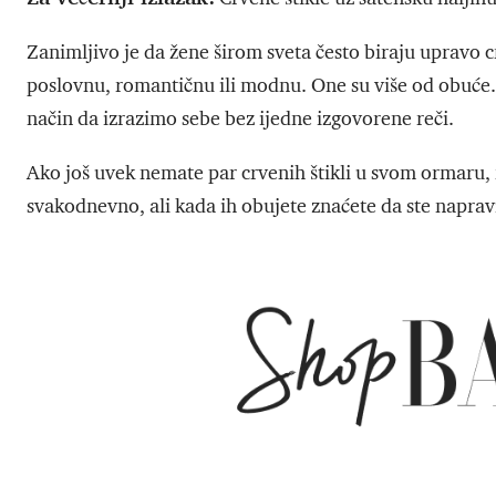
Zanimljivo je da žene širom sveta često biraju upravo c
poslovnu, romantičnu ili modnu. One su više od obuće. 
način da izrazimo sebe bez ijedne izgovorene reči.
Ako još uvek nemate par crvenih štikli u svom ormaru,
svakodnevno, ali kada ih obujete znaćete da ste napravi