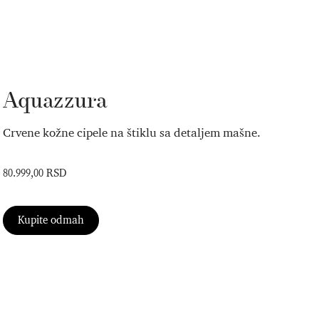
Aquazzura
Crvene kožne cipele na štiklu sa detaljem mašne.
80.999,00 RSD
Kupite odmah