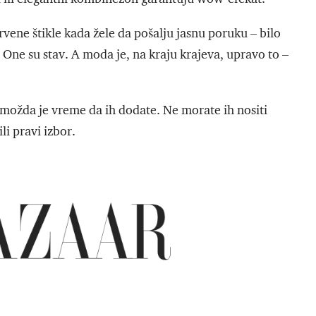
rvene štikle kada žele da pošalju jasnu poruku – bilo
One su stav. A moda je, na kraju krajeva, upravo to –
 možda je vreme da ih dodate. Ne morate ih nositi
li pravi izbor.