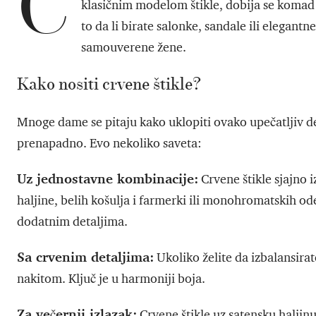
C
klasičnim modelom štikle, dobija se komad 
to da li birate salonke, sandale ili elegantn
samouverene žene.
Kako nositi crvene štikle?
Mnoge dame se pitaju kako uklopiti ovako upečatljiv deta
prenapadno. Evo nekoliko saveta:
Uz jednostavne kombinacije:
Crvene štikle sjajno 
haljine, belih košulja i farmerki ili monohromatskih od
dodatnim detaljima.
Sa crvenim detaljima:
Ukoliko želite da izbalansirat
nakitom. Ključ je u harmoniji boja.
Za večernji izlazak:
Crvene štikle uz satensku haljin