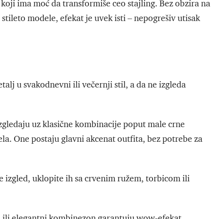
koji ima moć da transformiše ceo stajling. Bez obzira na
e stileto modele, efekat je uvek isti – nepogrešiv utisak
lj u svakodnevni ili večernji stil, a da ne izgleda
izgledaju uz klasične kombinacije poput male crne
ela. One postaju glavni akcenat outfita, bez potrebe za
e izgled, uklopite ih sa crvenim ružem, torbicom ili
u ili elegantni kombinezon garantuju wow-efekat.