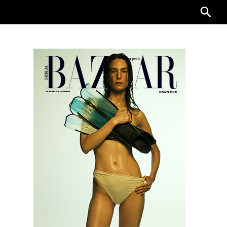
Searc
for: