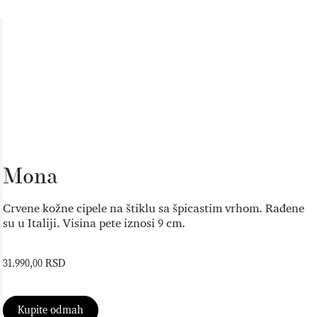
Mona
Crvene kožne cipele na štiklu sa špicastim vrhom. Rađene
su u Italiji. Visina pete iznosi 9 cm.
31.990,00 RSD
Kupite odmah