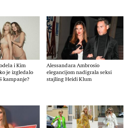
odela i Kim
Alessandara Ambrosio
o je izgledalo
elegancijom nadigrala seksi
S kampanje?
stajling Heidi Klum