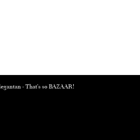
 elegantan - That’s so BAZAAR!