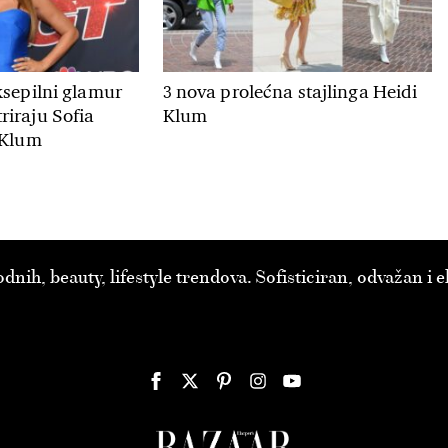
ksepilni glamur
3 nova prolećna stajlinga Heidi
iraju Sofia
Klum
 Klum
ih, beauty, lifestyle trendova. Sofisticiran, odvažan i