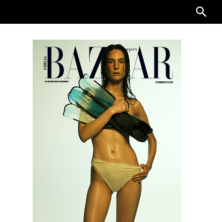
Searc
for: