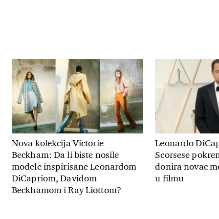
Nova kolekcija Victorie
Leonardo DiCap
Beckham: Da li biste nosile
Scorsese pokren
modele inspirisane Leonardom
donira novac mo
DiCapriom, Davidom
u filmu
Beckhamom i Ray Liottom?