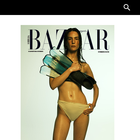
Searc
for: