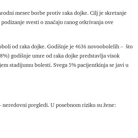
ni mesec borbe protiv raka dojke. Cilj je skretanje
i podizanje svesti o značaju ranog otkrivanja ove
boli od raka dojke. Godišnje je 4636 novoobolelih – što
18%) godišnje umre od raka dojke predstavlja visok
nijem stadijumu bolesti. Svega 5% pacijentkinja se javi u
 – neredovni pregledi. U posebnom riziku su žene: