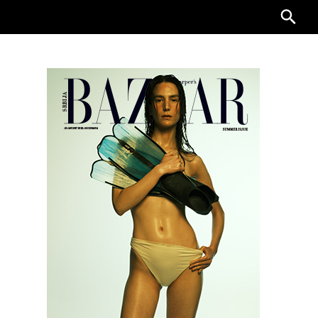
Searc
for: