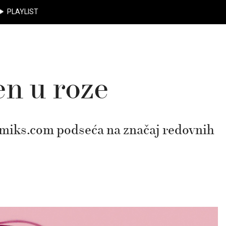
PLAYLIST
en u roze
emiks.com podseća na značaj redovnih