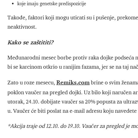
koje imaju genetske predispozicije
Takođe, faktori koji mogu uticati su i pušenje, prekome
neaktivnost.
Kako se zaštititi?
Međunarodni mesec borbe protiv raka dojke podseća na
bi se karcinom otkrio u ranijim fazama, jer se na taj n
R
emiks.com
Zato u roze mesecu,
brine o svim ženama
poklon vaučer na pregled dojki. Uz bilo koji naručen art
utorak, 24.10. dobijate vaučer sa 20% popusta za ultra
u. Vaučer će biti poslat na e-mail adresu koju navedet
*Akcija traje od 12.10. do 19.10. Vaučer za pregled je mo