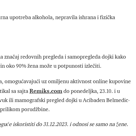
rna upotreba alkohola, nepravila ishrana i fizička
 značaj redovnih pregleda i samopregleda dojki kako
ačin oko 90% žena može u potpunosti izlečiti.
, omogućavajući uz omiljenu aktivnost online kupovine
Remiks.com
ikal sa sajta
do ponedeljka, 23.10. i u
zvuk ili mamografski pregled dojki u Acibaden Belmedic-
e prilikom porudžbine.
guće iskoristiti do 31.12.2023. i odnosi se samo na žene.