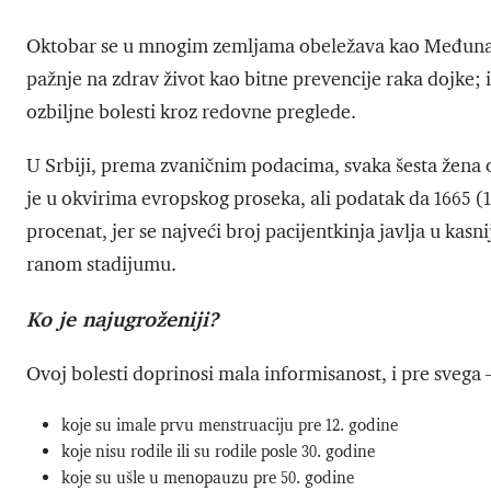
Oktobar se u mnogim zemljama obeležava kao Međunarod
pažnje na zdrav život kao bitne prevencije raka dojke; 
ozbiljne bolesti kroz redovne preglede.
U Srbiji, prema zvaničnim podacima, svaka šesta žena o
je u okvirima evropskog proseka, ali podatak da 1665 (
procenat, jer se najveći broj pacijentkinja javlja u kas
ranom stadijumu.
Ko je najugroženiji?
Ovoj bolesti doprinosi mala informisanost, i pre svega
koje su imale prvu menstruaciju pre 12. godine
koje nisu rodile ili su rodile posle 30. godine
koje su ušle u menopauzu pre 50. godine