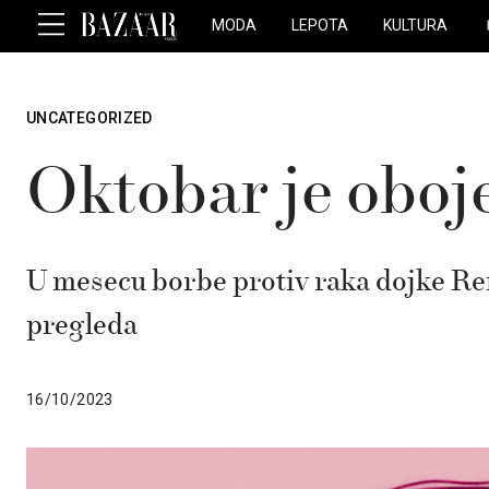
MODA
LEPOTA
KULTURA
UNCATEGORIZED
Oktobar je oboj
U mesecu borbe protiv raka dojke R
pregleda
16/10/2023