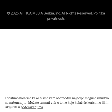
© 2026
ATTICA MEDIA
Serbia, Inc. All Rights Reserved.
Politika
privatnosti
.
Koristimo kolačiće kako bismo vam obezbedili najbolje moguće iskustvo
na našem sajtu. Možete saznati više o tome koje kolačiće koristimo ili ih
isključiti u
podešavanjima
.