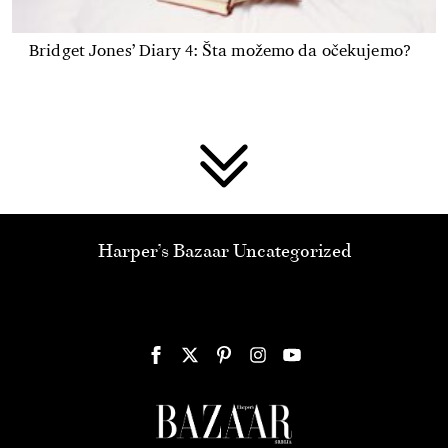
Bridget Jones’ Diary 4: Šta možemo da očekujemo?
Harper’s Bazaar Uncategorized