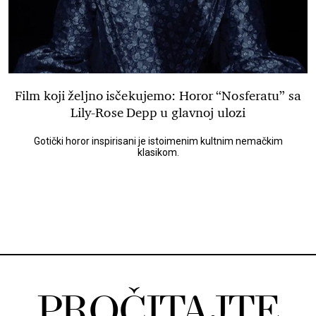
Film koji željno isčekujemo: Horor “Nosferatu” sa
Lily-Rose Depp u glavnoj ulozi
Gotički horor inspirisani je istoimenim kultnim nemačkim
klasikom.
PROČITAJTE