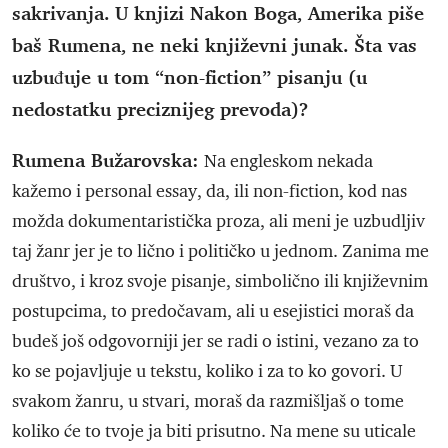
sakrivanja. U knjizi Nakon Boga, Amerika piše
baš Rumena, ne neki književni junak. Šta vas
uzbuđuje u tom “non-fiction” pisanju (u
nedostatku preciznijeg prevoda)?
Rumena Bužarovska:
Na engleskom nekada
kažemo i personal essay, da, ili non-fiction, kod nas
možda dokumentaristička proza, ali meni je uzbudljiv
taj žanr jer je to lično i političko u jednom. Zanima me
društvo, i kroz svoje pisanje, simbolično ili književnim
postupcima, to predočavam, ali u esejistici moraš da
budeš još odgovorniji jer se radi o istini, vezano za to
ko se pojavljuje u tekstu, koliko i za to ko govori. U
svakom žanru, u stvari, moraš da razmišljaš o tome
koliko će to tvoje ja biti prisutno. Na mene su uticale