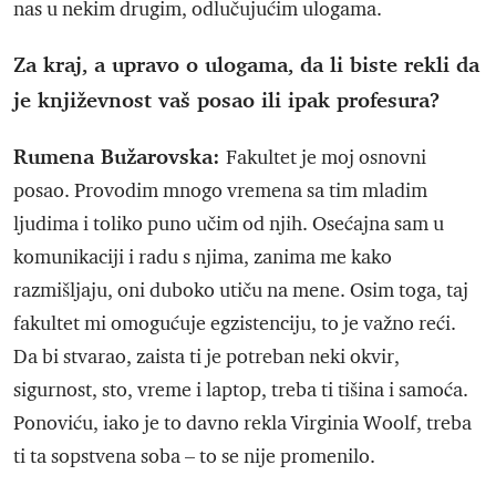
nas u nekim drugim, odlučujućim ulogama.
Za kraj, a upravo o ulogama, da li biste rekli da
je književnost vaš posao ili ipak profesura?
Rumena Bužarovska:
Fakultet je moj osnovni
posao. Provodim mnogo vremena sa tim mladim
ljudima i toliko puno učim od njih. Osećajna sam u
komunikaciji i radu s njima, zanima me kako
razmišljaju, oni duboko utiču na mene. Osim toga, taj
fakultet mi omogućuje egzistenciju, to je važno reći.
Da bi stvarao, zaista ti je potreban neki okvir,
sigurnost, sto, vreme i laptop, treba ti tišina i samoća.
Ponoviću, iako je to davno rekla Virginia Woolf, treba
ti ta sopstvena soba – to se nije promenilo.