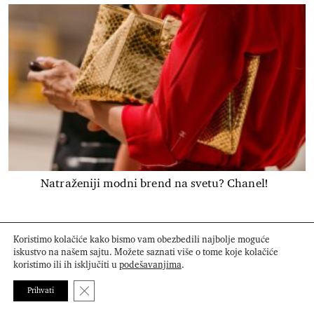
Natraženiji modni brend na svetu? Chanel!
Koristimo kolačiće kako bismo vam obezbedili najbolje moguće
iskustvo na našem sajtu. Možete saznati više o tome koje kolačiće
koristimo ili ih isključiti u
podešavanjima
.
Close GDPR Cookie Banner
Prihvati