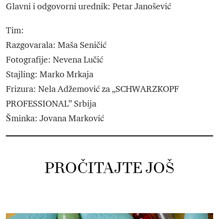
Glavni i odgovorni urednik: Petar Janošević
Tim:
Razgovarala: Maša Seničić
Fotografije: Nevena Lučić
Stajling: Marko Mrkaja
Frizura: Nela Adžemović za „SCHWARZKOPF
PROFESSIONAL” Srbija
Šminka: Jovana Marković
PROČITAJTE JOŠ