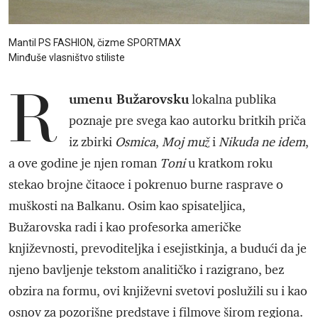
Mantil PS FASHION, čizme SPORTMAX
Minđuše vlasništvo stiliste
R
umenu Bužarovsku
lokalna publika
poznaje pre svega kao autorku britkih priča
iz zbirki
Osmica
,
Moj muž
i
Nikuda ne idem
,
a ove godine je njen roman
Toni
u kratkom roku
stekao brojne čitaoce i pokrenuo burne rasprave o
muškosti na Balkanu. Osim kao spisateljica,
Bužarovska radi i kao profesorka američke
književnosti, prevoditeljka i esejistkinja, a budući da je
njeno bavljenje tekstom analitičko i razigrano, bez
obzira na formu, ovi književni svetovi poslužili su i kao
osnov za pozorišne predstave i filmove širom regiona.