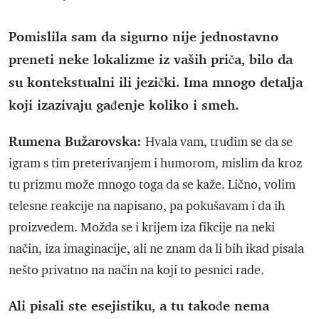
Pomislila sam da sigurno nije jednostavno
preneti neke lokalizme iz vaših priča, bilo da
su kontekstualni ili jezički. Ima mnogo detalja
koji izazivaju gađenje koliko i smeh.
Rumena Bužarovska:
Hvala vam, trudim se da se
igram s tim preterivanjem i humorom, mislim da kroz
tu prizmu može mnogo toga da se kaže. Lično, volim
telesne reakcije na napisano, pa pokušavam i da ih
proizvedem. Možda se i krijem iza fikcije na neki
način, iza imaginacije, ali ne znam da li bih ikad pisala
nešto privatno na način na koji to pesnici rade.
Ali pisali ste esejistiku, a tu takođe nema