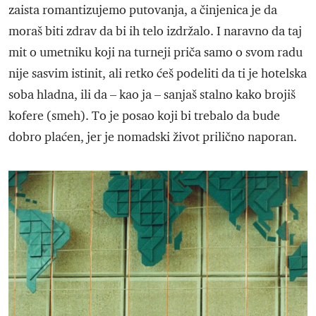
zaista romantizujemo putovanja, a činjenica je da
moraš biti zdrav da bi ih telo izdržalo. I naravno da taj
mit o umetniku koji na turneji priča samo o svom radu
nije sasvim istinit, ali retko ćeš podeliti da ti je hotelska
soba hladna, ili da – kao ja – sanjaš stalno kako brojiš
kofere (smeh). To je posao koji bi trebalo da bude
dobro plaćen, jer je nomadski život prilično naporan.