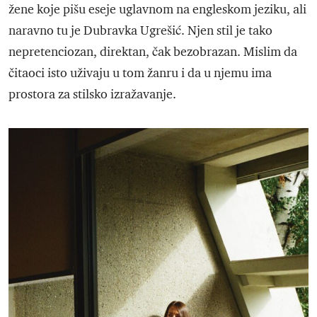
žene koje pišu eseje uglavnom na engleskom jeziku, ali
naravno tu je Dubravka Ugrešić. Njen stil je tako
nepretenciozan, direktan, čak bezobrazan. Mislim da
čitaoci isto uživaju u tom žanru i da u njemu ima
prostora za stilsko izražavanje.