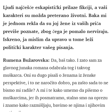
Ljudi najčešće eskapistički prilaze fikciji, a vaši
karakteri su možda preterano životni. Baka mi
je jednom rekla da su joj žene iz vaših priča
previše poznate, zbog čega je pomalo nerviraju.
Iskreno, ja mislim da upravo u tome leži
politički karakter vašeg pisanja.
Rumena Bužarovska:
Da, baš tako. I zato sam za
glavnog junaka romana odabrala tog i takvog
muškarca. Oni su dugo pisali o ženama iz ženske
perspektive, i to ne naročito dobro, pa zašto sada to ne
bismo mi radile? A mi i te kako umemo da pišemo o
muškarcima, jer ih posmatramo, stalno smo na oprezu
i znamo kako razmišljaju, bavimo se njima i njihovim