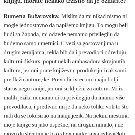
knjigu, morate nekako tržišno da je označite?
Rumena Bužarovska:
Mislim da mi nikad nismo ni
mogle jednostavno da napišemo knjigu. To mogu beli
ljudi sa Zapada, mi odavde nemamo privilegiju da
budemo samo umetnici. U vezi sa gostovanjima u
drugim zemljama, rekla bih da i prevodioci određuju
kulturni diskurs, poput nekih ambasadora skrajnutih
kultura, jer oni prate književnu produkciju i čak sami
predlažu autore/ke. Prevodici srećom imaju bolji
status nego ranije, jer oni su ključni za autora. Mi iz
malih jezika nemamo ni tu privilegiju da imamo više
prevodilaca, i predivno mi je da neko toliko voli to što
radi da se fokusirao na manji jezik. Na nekim mestima
moje knjige su jako uspešne, na drugim nimalo, i ne
mogu da shvatim je li to zbog marketinga izdavačkih