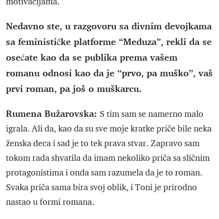
motivacijama.
Nedavno ste, u razgovoru sa divnim devojkama
sa feminističke platforme “Meduza”, rekli da se
osećate kao da se publika prema vašem
romanu odnosi kao da je “prvo, pa muško”, vaš
prvi roman, pa još o muškarcu.
Rumena Bužarovska:
S tim sam se namerno malo
igrala. Ali da, kao da su sve moje kratke priče bile neka
ženska deca i sad je to tek prava stvar. Zapravo sam
tokom rada shvatila da imam nekoliko priča sa sličnim
protagonistima i onda sam razumela da je to roman.
Svaka priča sama bira svoj oblik, i Toni je prirodno
nastao u formi romana.