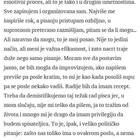
emotivni proces, ali to je tako i u drugim umetnostima.
Sve zapisujem i organizovana sam. Najviše me
inspiriše rok, a pisanju pristupam ozbiljno, u
suprotnom preterano razmišljam, pitam se da li mogu…
Ali naravno da mogu, to je moj posao. Nije to jedini
način, ali meni je važna efikasnost, i zato nacrt traje
duže nego samo pisanje. Moram sve da postavim
jasno, ne bih mogla da improvizujem, ako napišem
previše pa posle kratim, to mi je kao kada posoliš supu
pa se posle nekako vadiš. Radije bih da imam recept.
Treba da demistifikujemo taj težak rad pisca jer, u
mom slučaju, nije mi teško da pišem, ja to tražim od
života i mnogo mi je drago da imam privilegiju da
budem spisateljica. To je, ipak, i veliko političko
pitanje: zašto nas toliko ima u ovakvom poslu, a nema