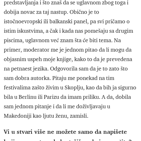
predstavljanja i što znaš da se uglavnom zbog toga i
dobija novac za taj nastup. Obično je to
istočnoevropski ili balkanski panel, pa svi pričamo o
istim iskustvima, a čak i kada nas pomešaju sa drugim
piscima, uglavnom već znam šta će biti tema. Na
primer, moderator me je jednom pitao da li mogu da
objasnim uspeh moje knjige, kako to da je prevedena
na petnaest jezika. Odgovorila sam da je to zato što
sam dobra autorka. Pitaju me ponekad na tim
festivalima zašto živim u Skoplju, kao da bih ja sigurno
bila u Berlinu ili Parizu da imam priliku. A da, dobila
sam jednom pitanje i da li me doživljavaju u
Makedoniji kao ljutu ženu, zamisli.
Vi u stvari više ne možete samo da napišete