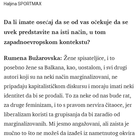
Haljina SPORTMAX
Da li imate osećaj da se od vas očekuje da se
uvek predstavite na isti način, u tom
zapadnoevropskom kontekstu?
Rumena Bužarovska:
Žene spisateljice, i to
posebno žene sa Balkana, kao, uostalom, i svi drugi
autori koji su na neki način marginalizovani, ne
pripadaju kapitalističkom diskursu i moraju imati neki
identitet da bi se prodali. To za neke od nas bude rat,
za druge feminizam, i to s pravom nervira čitaoce, jer
liberalizam koristi ta grupisanja da bi zaradio od
marginalizovanih. Mi jesmo angažovani, ali zaista je
mučno to što ne možeš da izađeš iz nametnutog okvira