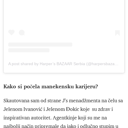
A post shared by Harper’s BAZAAR Serbia (@harpersbazaarserbia)
Kako si počela manekensku karijeru?
Skautovana sam od strane J’s menadžmenta na čelu sa
Jelenom Ivanović i Jelenom Đokic koje su zdrav i
inspirativan autoritet. Agentkinje koji su me na
najbolji način pripremale da jako i odlučno stupim u