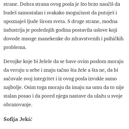
strane. Dobra strana ovog posla je što brzo naučiš da
budeš samostalan i svakako mogućnost da putuješ i
upoznaješ ljude širom sveta. S druge strane, modna
industrija je poslednjih godina postavila uslove koji
dovode mnoge manekenke do zdravstvenih i psihičkih
problema.
Devojke koje bi želele da se bave ovim poslom moraju
da veruju u sebe i znaju tačno šta žele a šta ne, da bi
sačuvale svoj integritet i iz ovog posla izvukle samo
najbolje. Osim toga moraju da imaju na umu da to nije
stalan posao i da pored njega nastave da ulažu u svoje
obrazovanje.
Sofija Jekić