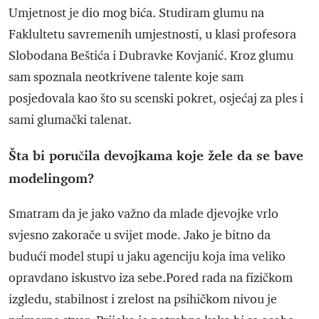
Umjetnost je dio mog bića. Studiram glumu na
Faklultetu savremenih umjestnosti, u klasi profesora
Slobodana Beštića i Dubravke Kovjanić. Kroz glumu
sam spoznala neotkrivene talente koje sam
posjedovala kao što su scenski pokret, osjećaj za ples i
sami glumački talenat.
Šta bi poručila devojkama koje žele da se bave
modelingom?
Smatram da je jako važno da mlade djevojke vrlo
svjesno zakorače u svijet mode. Jako je bitno da
budući model stupi u jaku agenciju koja ima veliko
opravdano iskustvo iza sebe.Pored rada na fizičkom
izgledu, stabilnost i zrelost na psihičkom nivou je