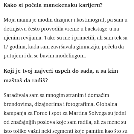
Kako si počela manekensku karijeru?
Moja mama je modni dizajner i kostimograf, pa sam u
detinjstvu često provodila vreme u backstage-u na
njenim revijama. Tako su me i primetili, ali sam tek sa
17 godina, kada sam završavala gimnaziju, počela da
putujem i da se bavim modelingom.
Koji je tvoj najveći uspeh do sada, a sa kim
maštaš da radiš?
Sarađivala sam sa mnogim stranim i domaćim
brendovima, dizajnerima i fotografima. Globalna
kampanja za Foreo i spot za Martina Solvega su jedni
od značajnijih poslova koje sam radila, ali za mene su
isto toliko važni neki segmenti koje pamtim kao što su