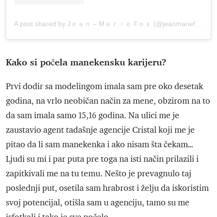
A post shared by Jｅａｎ – Mａｒｉｅ Fｏｘ (@jeanmariefox)
Kako si počela manekensku karijeru?
Prvi dodir sa modelingom imala sam pre oko desetak
godina, na vrlo neobičan način za mene, obzirom na to
da sam imala samo 15,16 godina. Na ulici me je
zaustavio agent tadašnje agencije Cristal koji me je
pitao da li sam manekenka i ako nisam šta čekam…
Ljudi su mi i par puta pre toga na isti način prilazili i
zapitkivali me na tu temu. Nešto je prevagnulo taj
poslednji put, osetila sam hrabrost i želju da iskoristim
svoj potencijal, otišla sam u agenciju, tamo su me