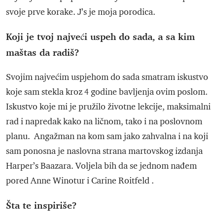
svoje prve korake. J’s je moja porodica.
Koji je tvoj najveći uspeh do sada, a sa kim
maštas da radiš?
Svojim najvećim uspjehom do sada smatram iskustvo
koje sam stekla kroz 4 godine bavljenja ovim poslom.
Iskustvo koje mi je pružilo životne lekcije, maksimalni
rad i napredak kako na ličnom, tako i na poslovnom
planu. Angažman na kom sam jako zahvalna i na koji
sam ponosna je naslovna strana martovskog izdanja
Harper’s Baazara. Voljela bih da se jednom nađem
pored Anne Winotur i Carine Roitfeld .
Šta te inspiriše?