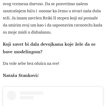
svog vremena dnevno. Da se posvetimo našem
unutrašnjem biću i onome ka čemu u stvari naša duša
teži. Ja imam završen Reiki II stepen koji mi pomaže
da smirim svoj um kao i da uspostavim ravnotežu kada
su moje misli u disbalansu.
Koji savet bi dala devojkama koje žele da se
bave modelingom?
Da vole sebe bez obzira na sve!
Nataša Stanković