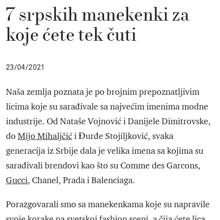
7 srpskih manekenki za
koje ćete tek čuti
23/04/2021
Naša zemlja poznata je po brojnim prepoznatljivim
licima koje su sarađivale sa najvećim imenima modne
industrije. Od Nataše Vojnović i Danijele Dimitrovske,
do
Mijo Mihaljčić
i Đurđe Stojiljković, svaka
generacija iz Srbije dala je velika imena sa kojima su
sarađivali brendovi kao što su Comme des Garcons,
Gucci
, Chanel, Prada i Balenciaga.
Porazgovarali smo sa manekenkama koje su napravile
svoje korake na svetskoj fashion sceni, a čija ćete lica