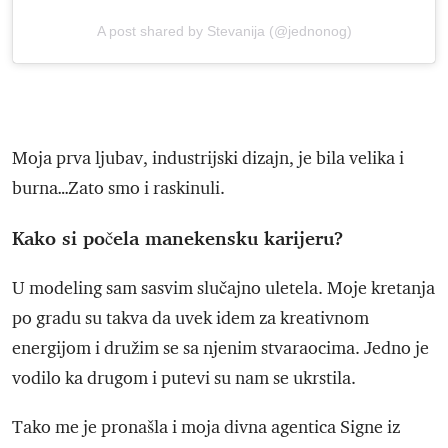
A post shared by Stevanija (@jednonog)
Moja prva ljubav, industrijski dizajn, je bila velika i
burna…Zato smo i raskinuli.
Kako si počela manekensku karijeru?
U modeling sam sasvim slučajno uletela. Moje kretanja
po gradu su takva da uvek idem za kreativnom
energijom i družim se sa njenim stvaraocima. Jedno je
vodilo ka drugom i putevi su nam se ukrstila.
Tako me je pronašla i moja divna agentica Signe iz