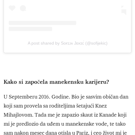
A post shared by Sᴏғɪᴊᴀ Jᴇᴋɪᴄ́ (@sofijekic)
Kako si započela manekensku karijeru?
U Septemberu 2016. Godine. Bio je sasvim običan dan
koji sam provela sa roditeljima šetajući Knez
Mihajlovom. Tada me je zapazio skaut iz Kanade koji
mi je predlozio da uđem u manekenske vode, te tako
sam nakon mesec dana otisla u Pariz, i ceo život mi je