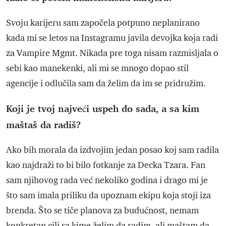
Svoju karijeru sam započela potpuno neplanirano
kada mi se letos na Instagramu javila devojka koja radi
za Vampire Mgmt. Nikada pre toga nisam razmisljala o
sebi kao manekenki, ali mi se mnogo dopao stil
agencije i odlučila sam da želim da im se pridružim.
Koji je tvoj najveći uspeh do sada, a sa kim
maštaš da radiš?
Ako bih morala da izdvojim jedan posao koj sam radila
kao najdraži to bi bilo fotkanje za Decka Tzara. Fan
sam njihovog rada već nekoliko godina i drago mi je
što sam imala priliku da upoznam ekipu koja stoji iza
brenda. Što se tiče planova za budućnost, nemam
konkretan cilj sa kime želim da radim, ali maštam da