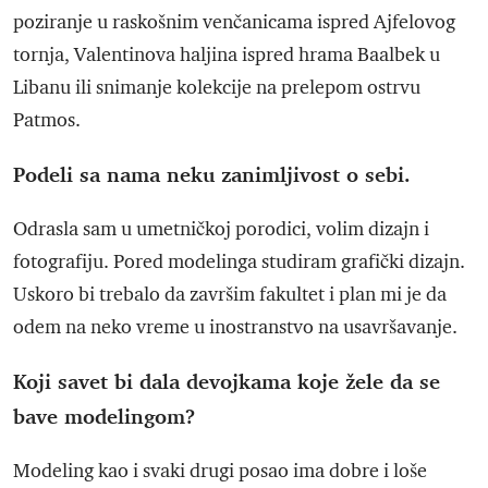
poziranje u raskošnim venčanicama ispred Ajfelovog
tornja, Valentinova haljina ispred hrama Baalbek u
Libanu ili snimanje kolekcije na prelepom ostrvu
Patmos.
Podeli sa nama neku zanimljivost o sebi.
Odrasla sam u umetničkoj porodici, volim dizajn i
fotografiju. Pored modelinga studiram grafički dizajn.
Uskoro bi trebalo da završim fakultet i plan mi je da
odem na neko vreme u inostranstvo na usavršavanje.
Koji savet bi dala devojkama koje žele da se
bave modelingom?
Modeling kao i svaki drugi posao ima dobre i loše