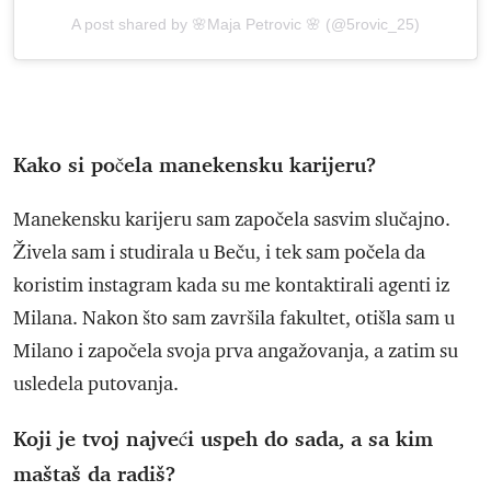
A post shared by 🌸Maja Petrovic 🌸 (@5rovic_25)
Kako si počela manekensku karijeru?
Manekensku karijeru sam započela sasvim slučajno.
Živela sam i studirala u Beču, i tek sam počela da
koristim instagram kada su me kontaktirali agenti iz
Milana. Nakon što sam završila fakultet, otišla sam u
Milano i započela svoja prva angažovanja, a zatim su
usledela putovanja.
Koji je tvoj najveći uspeh do sada, a sa kim
maštaš da radiš?