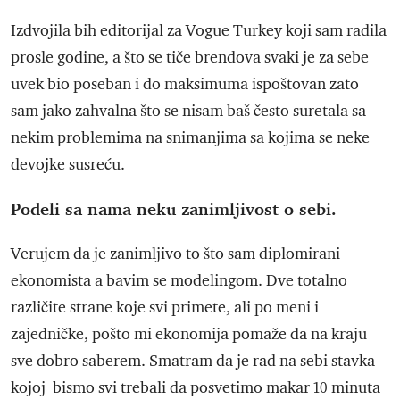
Izdvojila bih editorijal za Vogue Turkey koji sam radila
prosle godine, a što se tiče brendova svaki je za sebe
uvek bio poseban i do maksimuma ispoštovan zato
sam jako zahvalna što se nisam baš često suretala sa
nekim problemima na snimanjima sa kojima se neke
devojke susreću.
Podeli sa nama neku zanimljivost o sebi.
Verujem da je zanimljivo to što sam diplomirani
ekonomista a bavim se modelingom. Dve totalno
različite strane koje svi primete, ali po meni i
zajedničke, pošto mi ekonomija pomaže da na kraju
sve dobro saberem. Smatram da je rad na sebi stavka
kojoj bismo svi trebali da posvetimo makar 10 minuta