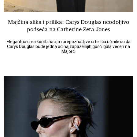
Majčina slika i prilika: Carys Douglas neodoljivo
podseća na Catherine Zeta-Jones
Elegantna crna kombinacija i prepoznatljive crte lica učinile su da
Carys Douglas bude jedna od najzapaženijih gošći gala večeri na
Majorci