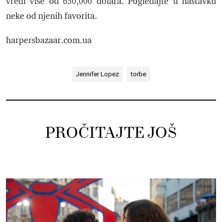
vredi više od 650,000 dolara. Pogledajte u nastavku
neke od njenih favorita.
harpersbazaar.com.ua
Jennifer Lopez
torbe
PROČITAJTE JOŠ