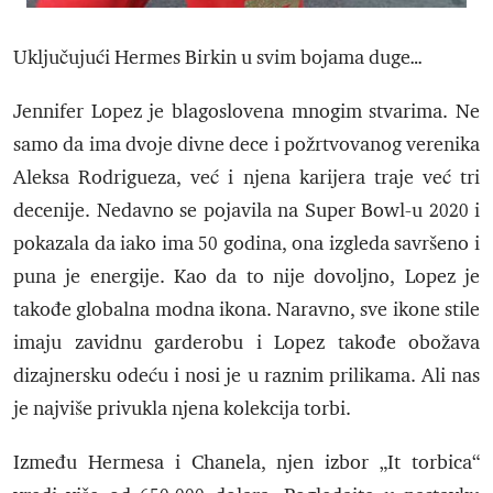
Uključujući Hermes Birkin u svim bojama duge…
Jennifer Lopez je blagoslovena mnogim stvarima. Ne
samo da ima dvoje divne dece i požrtvovanog verenika
Aleksa Rodrigueza, već i njena karijera traje već tri
decenije. Nedavno se pojavila na Super Bowl-u 2020 i
pokazala da iako ima 50 godina, ona izgleda savršeno i
puna je energije. Kao da to nije dovoljno, Lopez je
takođe globalna modna ikona. Naravno, sve ikone stile
imaju zavidnu garderobu i Lopez takođe obožava
dizajnersku odeću i nosi je u raznim prilikama. Ali nas
je najviše privukla njena kolekcija torbi.
Između Hermesa i Chanela, njen izbor „It torbica“