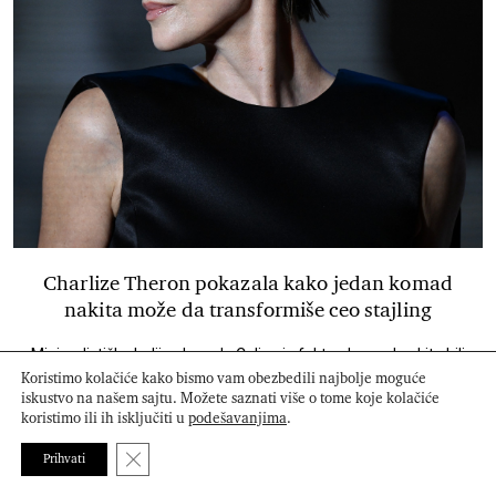
Charlize Theron pokazala kako jedan komad
nakita može da transformiše ceo stajling
Minimalistička haljina brenda Celine i efektan komad nakita bili
su dobitna formula za jedno od najupečatljivijih izdanja na
Koristimo kolačiće kako bismo vam obezbedili najbolje moguće
crvenom tepihu
iskustvo na našem sajtu. Možete saznati više o tome koje kolačiće
koristimo ili ih isključiti u
podešavanjima
.
Close GDPR Cookie Banner
Prihvati