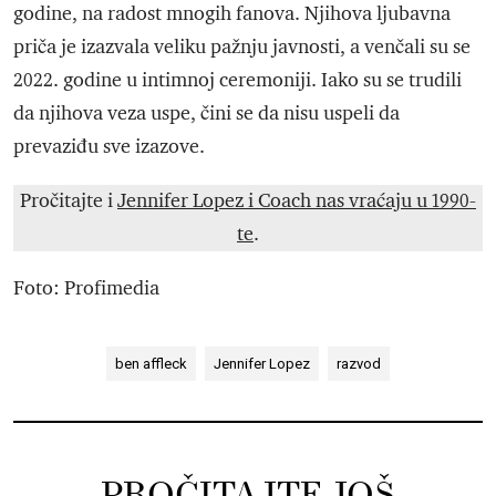
godine, na radost mnogih fanova. Njihova ljubavna
priča je izazvala veliku pažnju javnosti, a venčali su se
2022. godine u intimnoj ceremoniji. Iako su se trudili
da njihova veza uspe, čini se da nisu uspeli da
prevaziđu sve izazove.
Pročitajte i
Jennifer Lopez i Coach nas vraćaju u 1990-
te
.
Foto: Profimedia
ben affleck
Jennifer Lopez
razvod
PROČITAJTE JOŠ