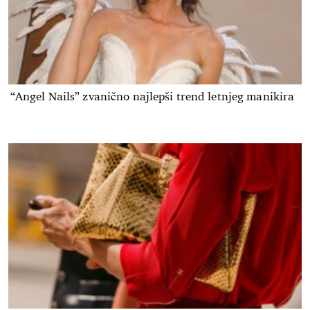
“Angel Nails” zvanično najlepši trend letnjeg manikira