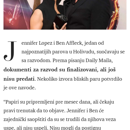
J
ennifer Lopez i Ben Affleck, jedan od
najpoznatijih parova u Holivudu, suočavaju se
sa razvodom. Prema pisanju Daily Maila,
dokumenti za razvod su finalizovani, ali još
nisu predati
. Nekoliko izvora bliskih paru potvrdilo
je ove navode.
“Papiri su pripremljeni pre mesec dana, ali čekaju
pravi trenutak da to objave. Jennifer i Ben će
zajednički saopštiti da su se trudili da njihova veza
uspe, ali nisu uspeli. Nisu mogli da postignu