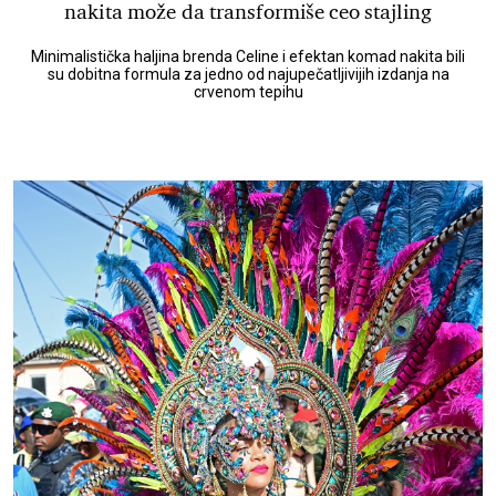
nakita može da transformiše ceo stajling
Minimalistička haljina brenda Celine i efektan komad nakita bili
su dobitna formula za jedno od najupečatljivijih izdanja na
crvenom tepihu