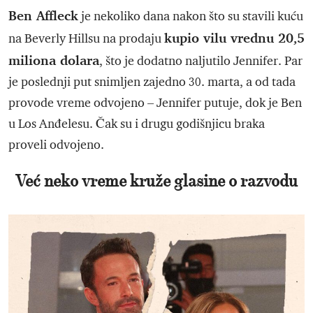
Ben Affleck
je nekoliko dana nakon što su stavili kuću
kupio vilu vrednu 20,5
na Beverly Hillsu na prodaju
miliona dolara
, što je dodatno naljutilo Jennifer. Par
je poslednji put snimljen zajedno 30. marta, a od tada
provode vreme odvojeno – Jennifer putuje, dok je Ben
u Los Anđelesu. Čak su i drugu godišnjicu braka
proveli odvojeno.
Već neko vreme kruže glasine o razvodu