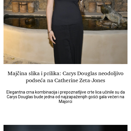
Majčina slika i prilika: Carys Douglas neodoljivo
podseća na Catherine Zeta-Jones
Elegantna crna kombinacija i prepoznatljive crte lica učinile su da
Carys Douglas bude jedna od najzapaženijih gošći gala večeri na
Majorci