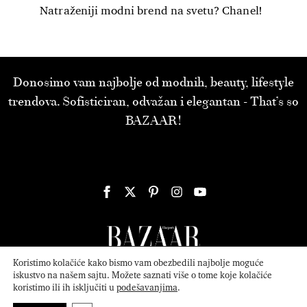
Natraženiji modni brend na svetu? Chanel!
Donosimo vam najbolje od modnih, beauty, lifestyle
trendova. Sofisticiran, odvažan i elegantan - That’s so
BAZAAR!
Koristimo kolačiće kako bismo vam obezbedili najbolje moguće
iskustvo na našem sajtu. Možete saznati više o tome koje kolačiće
koristimo ili ih isključiti u
podešavanjima
.
© 2026
ATTICA MEDIA
Serbia, Inc. All Rights Reserved.
Politika
privatnosti
.