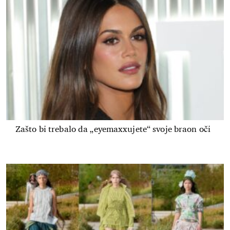
Zašto bi trebalo da „eyemaxxujete“ svoje braon oči