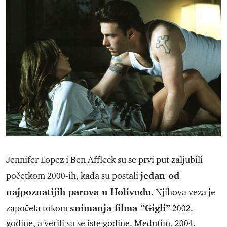
Jennifer Lopez i Ben Affleck su se prvi put zaljubili
jedan od
početkom 2000-ih, kada su postali
najpoznatijih parova u Holivudu
. Njihova veza je
snimanja filma “Gigli”
započela tokom
2002.
godine, a verili su se iste godine. Međutim, 2004.