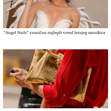
“Angel Nails” zvanično najlepši trend letnjeg manikira