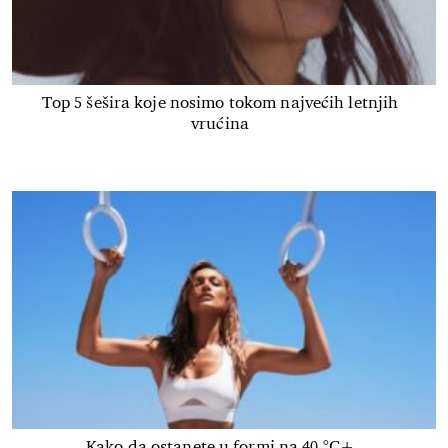
Top 5 šešira koje nosimo tokom najvećih letnjih
vrućina
Kako da ostanete u formi na 40 °C+