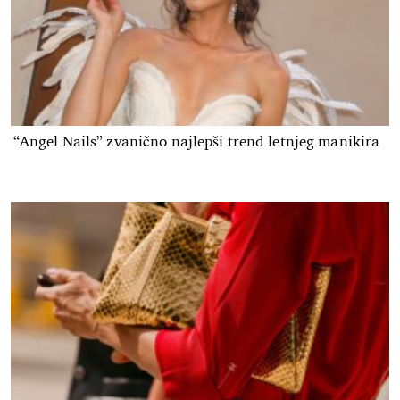
“Angel Nails” zvanično najlepši trend letnjeg manikira