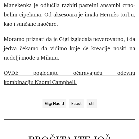
Manekenka je odlučila razbiti pastelni ansambl crno-
belim cipelama. Od aksesoara je imala Hermès torbu,
kao i sunčane naočare.
Moramo priznati da je Gigi izgledala neverovatno, i da
jedva čekamo da vidimo koje će kreacije nositi na
nedelji mode u Milanu.
OVDE pogledajte očaravajuću odevnu
kombinaciju Naomi Campbell.
Gigi Hadid
kaput
stil