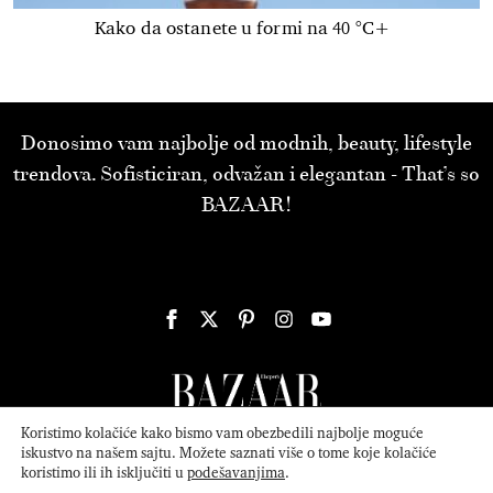
Kako da ostanete u formi na 40 °C+
Donosimo vam najbolje od modnih, beauty, lifestyle
trendova. Sofisticiran, odvažan i elegantan - That’s so
BAZAAR!
Koristimo kolačiće kako bismo vam obezbedili najbolje moguće
iskustvo na našem sajtu. Možete saznati više o tome koje kolačiće
koristimo ili ih isključiti u
podešavanjima
.
© 2026
ATTICA MEDIA
Serbia, Inc. All Rights Reserved.
Politika