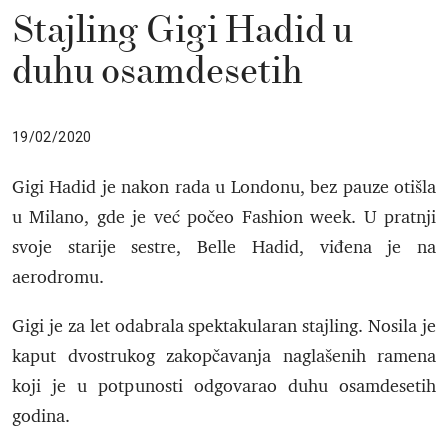
Stajling Gigi Hadid u
duhu osamdesetih
19/02/2020
Gigi Hadid je nakon rada u Londonu, bez pauze otišla
u Milano, gde je već počeo Fashion week. U pratnji
svoje starije sestre, Belle Hadid, viđena je na
aerodromu.
Gigi je za let odabrala spektakularan stajling. Nosila je
kaput dvostrukog zakopčavanja naglašenih ramena
koji je u potpunosti odgovarao duhu osamdesetih
godina.