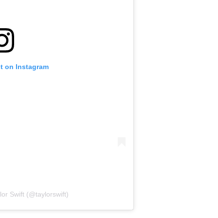
st on Instagram
or Swift (@taylorswift)