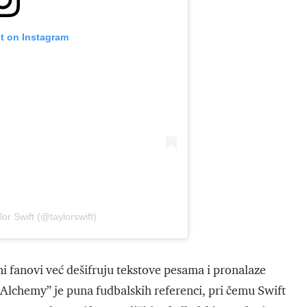
st on Instagram
or Swift (@taylorswift)
eni fanovi već dešifruju tekstove pesama i pronalaze
Alchemy” je puna fudbalskih referenci, pri čemu Swift