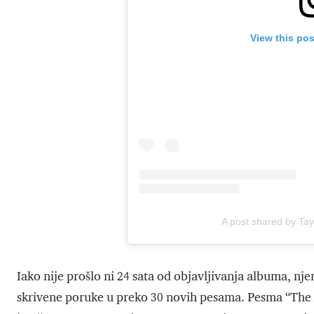
View this po
A post shared by Tayl
Iako nije prošlo ni 24 sata od objavljivanja albuma, nj
skrivene poruke u preko 30 novih pesama. Pesma “The 