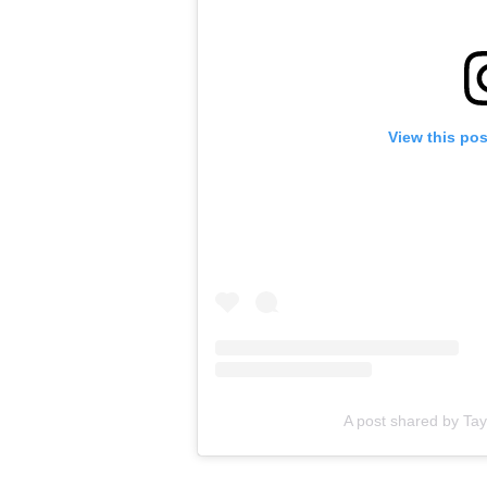
View this po
A post shared by Tayl