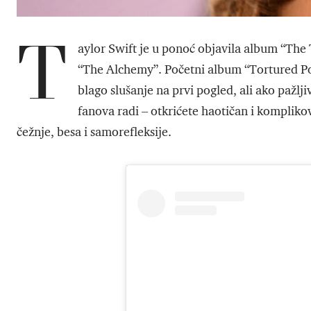
T
aylor Swift je u ponoć objavila album “Th
“The Alchemy”. Početni album “Tortured Po
blago slušanje na prvi pogled, ali ako pažlj
fanova radi – otkrićete haotičan i komplikov
čežnje, besa i samorefleksije.