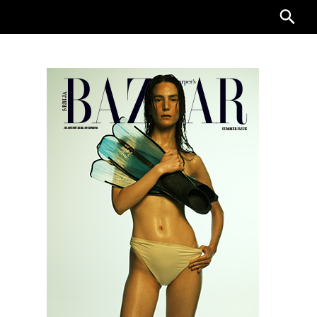
Searc
for: