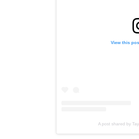
View this po
A post shared by Tayl