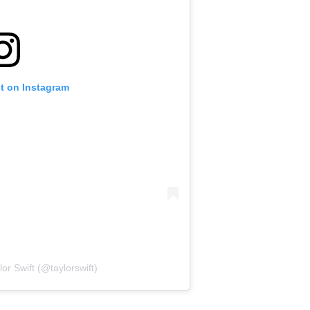
st on Instagram
or Swift (@taylorswift)