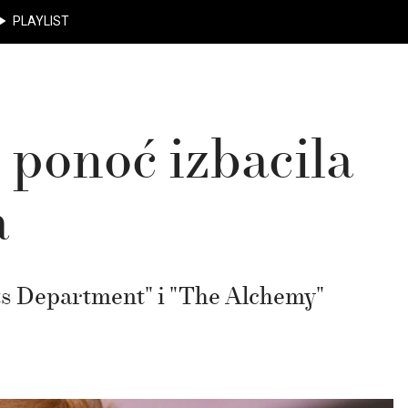
PLAYLIST
u ponoć izbacila
a
ts Department" i "The Alchemy"