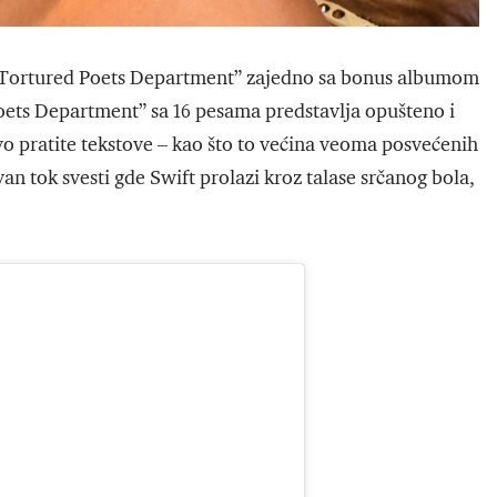
e Tortured Poets Department” zajedno sa bonus albumom
ets Department” sa 16 pesama predstavlja opušteno i
ivo pratite tekstove – kao što to većina veoma posvećenih
an tok svesti gde Swift prolazi kroz talase srčanog bola,