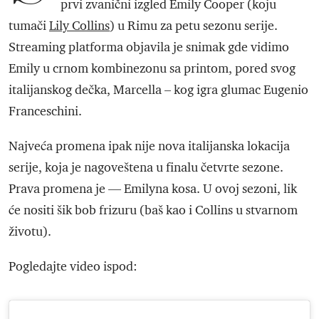
prvi zvanični izgled Emily Cooper (koju
tumači
Lily Collins
) u Rimu za petu sezonu serije.
Streaming platforma objavila je snimak gde vidimo
Emily u crnom kombinezonu sa printom, pored svog
italijanskog dečka, Marcella – kog igra glumac Eugenio
Franceschini.
Najveća promena ipak nije nova italijanska lokacija
serije, koja je nagoveštena u finalu četvrte sezone.
Prava promena je — Emilyna kosa. U ovoj sezoni, lik
će nositi šik bob frizuru (baš kao i Collins u stvarnom
životu).
Pogledajte video ispod: