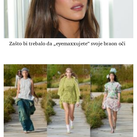
Zašto bi trebalo da „eyemaxxujete“ svoje braon oči