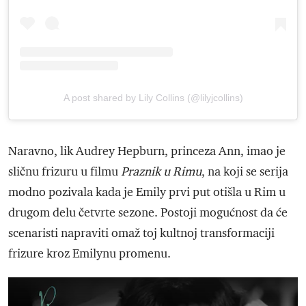
A post shared by Lily Collins (@lilyjcollins)
Naravno, lik Audrey Hepburn, princeza Ann, imao je
sličnu frizuru u filmu
Praznik u Rimu
, na koji se serija
modno pozivala kada je Emily prvi put otišla u Rim u
drugom delu četvrte sezone. Postoji mogućnost da će
scenaristi napraviti omaž toj kultnoj transformaciji
frizure kroz Emilynu promenu.