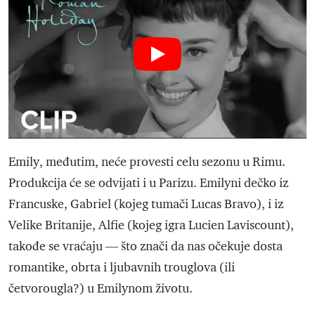
Emily, međutim, neće provesti celu sezonu u Rimu.
Produkcija će se odvijati i u Parizu. Emilyni dečko iz
Francuske, Gabriel (kojeg tumači Lucas Bravo), i iz
Velike Britanije, Alfie (kojeg igra Lucien Laviscount),
takođe se vraćaju — što znači da nas očekuje dosta
romantike, obrta i ljubavnih trouglova (ili
četvorougla?) u Emilynom životu.