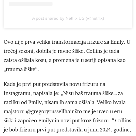
A post shared by Netflix US (@netflix)
Ovo nije prva velika transformacija frizure za Emily. U
trećoj sezoni, dobila je ravne šiške. Collins je tada
zaista ošišala kosu, a promena je u seriji opisana kao
„trauma šiške“.
Kada je prvi put predstavila novu frizuru na
Instagramu, napisala je: „Nisu baš trauma šiške… za
razliku od Emily, nisam ih sama ošišala! Veliko hvala
majstoru @gregoryrussellhair što me je uveo u eru
šiški i započeo Emilynin novi put kroz frizuru…“ Collins
je bob frizuru prvi put predstavila u junu 2024. godine,