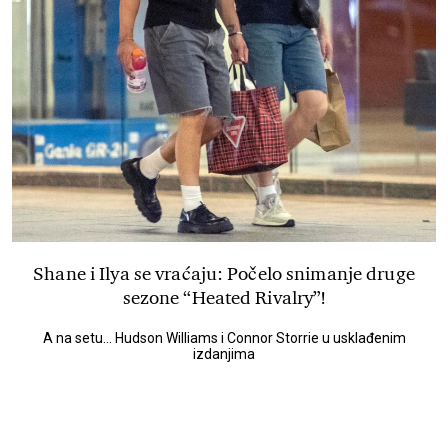
Shane i Ilya se vraćaju: Počelo snimanje druge
sezone “Heated Rivalry”!
A na setu... Hudson Williams i Connor Storrie u usklađenim
izdanjima