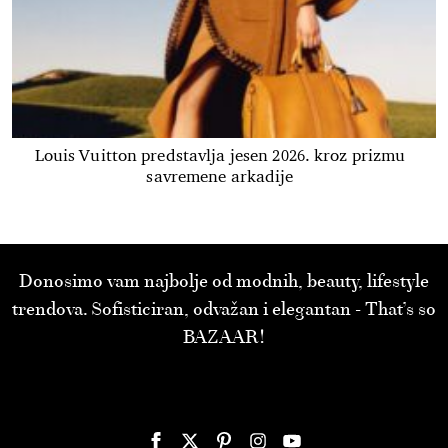
Louis Vuitton predstavlja jesen 2026. kroz prizmu
savremene arkadije
Donosimo vam najbolje od modnih, beauty, lifestyle
trendova. Sofisticiran, odvažan i elegantan - That’s so
BAZAAR!