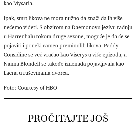
kao Mysaria.
Ipak, smrt likova ne mora nužno da znači da ih više
nećemo videti. S obzirom na Daemonovu jezivu radnju
u Harrenhalu tokom druge sezone, moguće je da će se
pojaviti i poneki cameo preminulih likova. Paddy
Considine se već vraćao kao Viserys u više epizoda, a
Nanna Blondell se takođe iznenada pojavljivala kao
Laena u ruševinama dvorca.
Foto: Courtesy of HBO
PROČITAJTE JOŠ