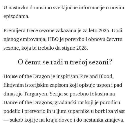
U nastavku donosimo sve ključne informacije o novim
epizodama.
Premijera treće sezone zakazana je za leto 2026. Uoči
njenog emitovanja, HBO je potvrdio i obnovu četvrte
sezone, koja bi trebalo da stigne 2028.
O čemu se radi u trećoj sezoni?
House of the Dragon je inspirisan Fire and Blood,
fiktivnim istorijskim zapisom koji opisuje uspon i pad
dinastije Targaryen. Serija se posebno fokusira na
Dance of the Dragons, građanski rat koji je porodicu
podelio i pretvorio ih u ljute suparnike u borbi za vlast
— sukob koji je na kraju doveo i do nestanka zmajeva.