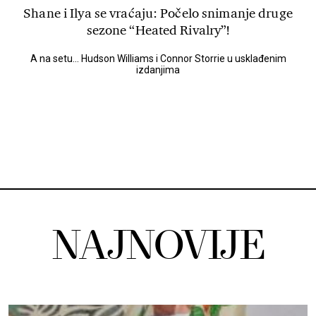
Shane i Ilya se vraćaju: Počelo snimanje druge
sezone “Heated Rivalry”!
A na setu... Hudson Williams i Connor Storrie u usklađenim
izdanjima
NAJNOVIJE