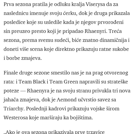
Prva sezona pratila je odluku kralja Viserysa da za
naslednicu imenuje svoju ćerku, dok je druga prikazala
posledice koje su usledile kada je njegov prvorođeni
sin preuzeo presto koji je pripadao Rhaenyri. Treća
sezona, prema svemu sudeći, biće znatno dinamičnija i
doneti više scena koje direktno prikazuju ratne sukobe
i borbe zmajeva.
Finale druge sezone smestilo nas je na prag otvorenog
rata: i Team Black i Team Green napravili su strateške
poteze — Rhaenyra je na svoju stranu privukla tri nova
jahača zmajeva, dok je Aemond učvrstio savez sa
Triarchy. Poslednji kadrovi prikazuju vojske širom
Westerosa koje marširaju ka bojištima.
„Ako je ova sezona prikazivala prve trzavice