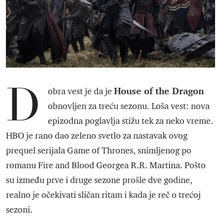
D
House of the Dragon
obra vest je da je
obnovljen za treću sezonu. Loša vest: nova
epizodna poglavlja stižu tek za neko vreme.
HBO je rano dao zeleno svetlo za nastavak ovog
prequel serijala Game of Thrones, snimljenog po
romanu Fire and Blood Georgea R.R. Martina. Pošto
su između prve i druge sezone prošle dve godine,
realno je očekivati sličan ritam i kada je reč o trećoj
sezoni.