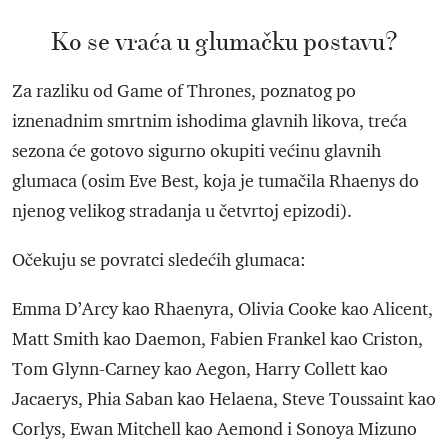
Ko se vraća u glumačku postavu?
Za razliku od Game of Thrones, poznatog po
iznenadnim smrtnim ishodima glavnih likova, treća
sezona će gotovo sigurno okupiti većinu glavnih
glumaca (osim Eve Best, koja je tumačila Rhaenys do
njenog velikog stradanja u četvrtoj epizodi).
Očekuju se povratci sledećih glumaca:
Emma D’Arcy kao Rhaenyra, Olivia Cooke kao Alicent,
Matt Smith kao Daemon, Fabien Frankel kao Criston,
Tom Glynn-Carney kao Aegon, Harry Collett kao
Jacaerys, Phia Saban kao Helaena, Steve Toussaint kao
Corlys, Ewan Mitchell kao Aemond i Sonoya Mizuno