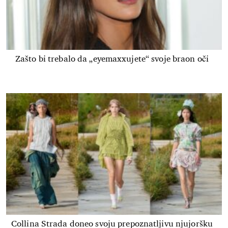
Zašto bi trebalo da „eyemaxxujete“ svoje braon oči
Collina Strada doneo svoju prepoznatljivu njujoršku