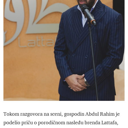
Tokom razgovora na sceni, gospodin Abdul Rahim je
podelio priču o porodičnom nasleđu brenda Lattafa,