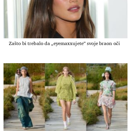
Zašto bi trebalo da „eyemaxxujete“ svoje braon oči