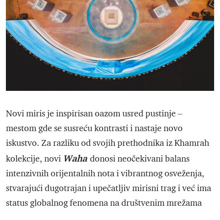
Novi miris je inspirisan oazom usred pustinje –
mestom gde se susreću kontrasti i nastaje novo
iskustvo. Za razliku od svojih prethodnika iz Khamrah
Waha
kolekcije, novi
donosi neočekivani balans
intenzivnih orijentalnih nota i vibrantnog osveženja,
stvarajući dugotrajan i upečatljiv mirisni trag i već ima
status globalnog fenomena na društvenim mrežama