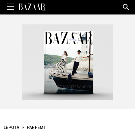
Sea
for:
LEPOTA
>
PARFEMI