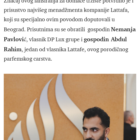
Značaj ovog lansiranja za domaće tržište potvrdilo je i
prisustvo najvišeg menadžmenta kompanije Lattafa,
koji su specijalno ovim povodom doputovali u
Nemanja
Beograd. Prisutnima su se obratili gospodin
Pavlović
gospodin Abdul
, vlasnik DP Lux grupe i
Rahim
, jedan od vlasnika Lattafe, ovog porodičnog
parfemskog carstva.