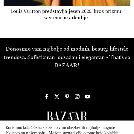
Louis Vuitton predstavlja jesen 2026. kroz prizmu
savremene arkadije
Donosimo vam najbolje od modnih, beauty, lifestyle
trendova. Sofisticiran, odvažan i elegantan - That’s so
BAZAAR!
Koristimo kolačiće kako bismo vam obezbedili najbolje moguće
iskustvo na našem sajtu. Možete saznati više o tome koje kolačiće