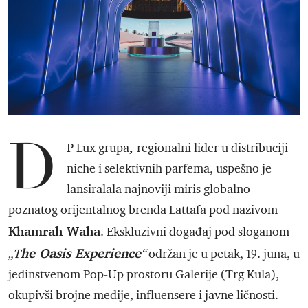
D
,
P Lux grupa
regionalni lider u distribuciji
niche i selektivnih parfema, uspešno je
lansiralala najnoviji miris globalno
poznatog orijentalnog brenda Lattafa pod nazivom
Khamrah Waha
. Ekskluzivni događaj pod sloganom
he Oasis Experience
„T
“
održan je u petak, 19. juna, u
jedinstvenom Pop-Up prostoru Galerije (Trg Kula),
okupivši brojne medije, influensere i javne ličnosti.