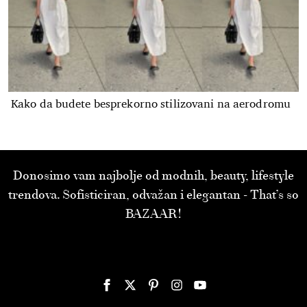
Kako da budete besprekorno stilizovani na aerodromu
Donosimo vam najbolje od modnih, beauty, lifestyle
trendova. Sofisticiran, odvažan i elegantan - That’s so
BAZAAR!