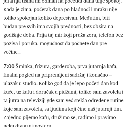
jutarnja tišina mi odmah na početku dana ulije spokoj.
Kada je zima, početak dana po hladnoći i mraku nije
toliko spokojan koliko depresivan. Međutim, biti
budan pre svih ima svojih prednosti, bez obzira na
godišnje doba. Prija taj mir koji pruža zora, telefon bez
poziva i poruka, mogućnost da počnete dan pre
većine…
7:00
Šminka, frizura, garderoba, prva jutarnja kafa,
finalni pogled na pripremljeni sadržaj i konačno –
ulazak u studio. Koliko god da je lepo početi dan kod
kuće, uz kafu i doručak u pidžami, toliko sam zavolela i
ta jutra na televiziji gde sam već stekla određene rutine
koje sam zavolela, sa ljudima koji čine naš jutarnji tim.
Zajedno pijemo kafu, družimo se, radimo i pravimo
neku divnu atmosferu.