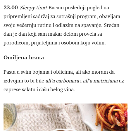
23.00
Sleepy time
! Bacam poslednji pogled na
pripremljeni sadržaj za sutrašnji program, obavljam
svoju večernju rutinu i odlazim na spavanje. Srećan
dan je dan koji sam makar delom provela sa
porodicom, prijateljima i osobom koju volim.
Omiljena hrana
Pasta u svim bojama i oblicima, ali ako moram da
izdvojim to bi bile
all’a carbonara
i
all’a matriciana
uz
caprese salatu i čašu belog vina.