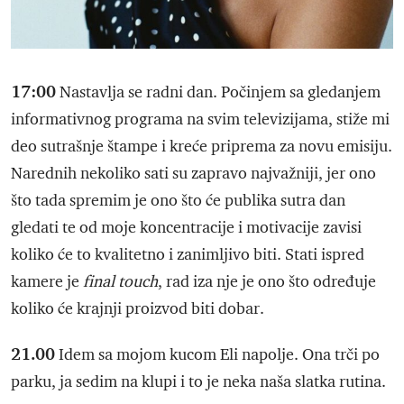
17:00
Nastavlja se radni dan. Počinjem sa gledanjem
informativnog programa na svim televizijama, stiže mi
deo sutrašnje štampe i kreće priprema za novu emisiju.
Narednih nekoliko sati su zapravo najvažniji, jer ono
što tada spremim je ono što će publika sutra dan
gledati te od moje koncentracije i motivacije zavisi
koliko će to kvalitetno i zanimljivo biti. Stati ispred
kamere je
final touch
, rad iza nje je ono što određuje
koliko će krajnji proizvod biti dobar.
21.00
Idem sa mojom kucom Eli napolje. Ona trči po
parku, ja sedim na klupi i to je neka naša slatka rutina.