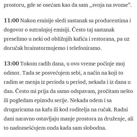
prostoru, gde se osećam kao da sam ,,svoja na svome”.
11:00
Nakon emisije sledi sastanak sa producentima i
dogovor o sutrašnjoj emisiji. Često taj sastanak
preselimo u neki od obližnjih kafića i restorana, pa uz
doručak brainstormujemo i telefoniramo.
13:00
Tokom radih dana, u ovo vreme počinje moj
odmor. Tada se posvećujem sebi, a način na koji to
radim se menja iz perioda u period, nekada i iz dana u
dan. Često mi prija da samo odspavam, pročitam nešto
ili pogledam epizodu serije. Nekada odem i sa
drugaricama na kafu ili kod roditelja na ručak. Radni
dani naravno ostavljaju manje prostora za druženje, ali
to nadomešćujem onda kada sam slobodna.