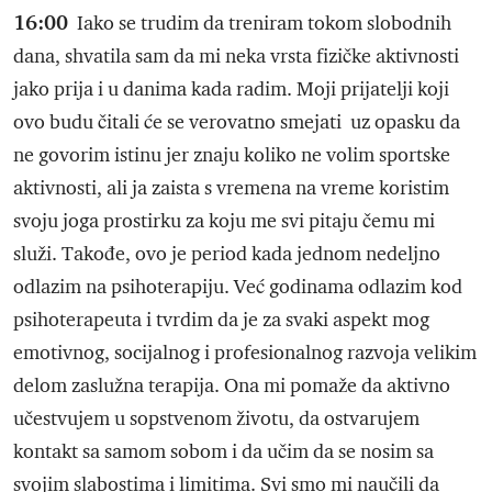
16:00
Iako se trudim da treniram tokom slobodnih
dana, shvatila sam da mi neka vrsta fizičke aktivnosti
jako prija i u danima kada radim. Moji prijatelji koji
ovo budu čitali će se verovatno smejati uz opasku da
ne govorim istinu jer znaju koliko ne volim sportske
aktivnosti, ali ja zaista s vremena na vreme koristim
svoju joga prostirku za koju me svi pitaju čemu mi
služi. Takođe, ovo je period kada jednom nedeljno
odlazim na psihoterapiju. Već godinama odlazim kod
psihoterapeuta i tvrdim da je za svaki aspekt mog
emotivnog, socijalnog i profesionalnog razvoja velikim
delom zaslužna terapija. Ona mi pomaže da aktivno
učestvujem u sopstvenom životu, da ostvarujem
kontakt sa samom sobom i da učim da se nosim sa
svojim slabostima i limitima. Svi smo mi naučili da