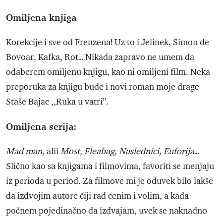
Omiljena knjiga
Korekcije i sve od Frenzena! Uz to i Jelinek, Simon de
Bovoar, Kafka, Rot… Nikada zapravo ne umem da
odaberem omiljenu knjigu, kao ni omiljeni film. Neka
preporuka za knjigu bude i novi roman moje drage
Staše Bajac ,,Ruka u vatri”.
Omiljena serija:
Mad man
, alii
Most, Fleabag, Naslednici, Euforija
…
Slično kao sa knjigama i filmovima, favoriti se menjaju
iz perioda u period. Za filmove mi je oduvek bilo lakše
da izdvojim autore čiji rad cenim i volim, a kada
počnem pojedinačno da izdvajam, uvek se naknadno