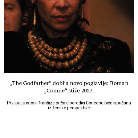
„The Godfather“ dobija novo poglavlje: Roman
„Connie“ stiže 2027.
Prvi put u istoriji franšize priča o porodici Corleone biće ispričana
iz ženske perspektive