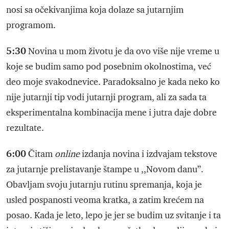
nosi sa očekivanjima koja dolaze sa jutarnjim
programom.
5:30
Novina u mom životu je da ovo više nije vreme u
koje se budim samo pod posebnim okolnostima, već
deo moje svakodnevice. Paradoksalno je kada neko ko
nije jutarnji tip vodi jutarnji program, ali za sada ta
eksperimentalna kombinacija mene i jutra daje dobre
rezultate.
6:00
Čitam
online
izdanja novina i izdvajam tekstove
za jutarnje prelistavanje štampe u ,,Novom danu”.
Obavljam svoju jutarnju rutinu spremanja, koja je
usled pospanosti veoma kratka, a zatim krećem na
posao. Kada je leto, lepo je jer se budim uz svitanje i ta