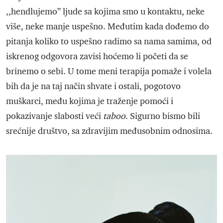
,,hendlujemo” ljude sa kojima smo u kontaktu, neke
više, neke manje uspešno. Međutim kada dođemo do
pitanja koliko to uspešno radimo sa nama samima, od
iskrenog odgovora zavisi hoćemo li početi da se
brinemo o sebi. U tome meni terapija pomaže i volela
bih da je na taj način shvate i ostali, pogotovo
muškarci, među kojima je traženje pomoći i
pokazivanje slabosti veći
taboo
. Sigurno bismo bili
srećnije društvo, sa zdravijim međusobnim odnosima.