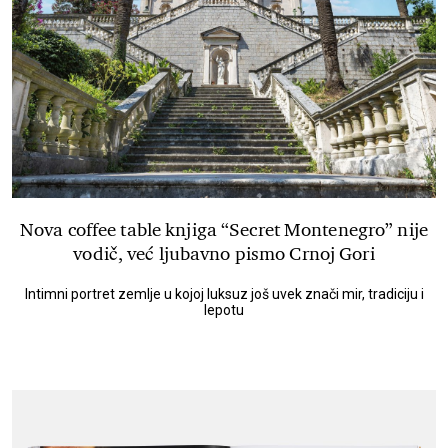
Nova coffee table knjiga “Secret Montenegro” nije
vodič, već ljubavno pismo Crnoj Gori
Intimni portret zemlje u kojoj luksuz još uvek znači mir, tradiciju i
lepotu