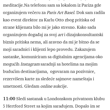
meditacije.Na telefonu sam sa lokalom iz Pariza gde
organizujem večeru za
Paris Art Basel
. Dok sam radila
kao event direktor za Karlu Otto zbog pritiska od
strane klijenata bilo mi je jako stresno. Kako sada
organizujem događaj za svoj
art
i dizajnkonsultantski
biznis pritiska nema, ali aravno da mi je bitno da se
moji saradnici i klijenti lepo provedu. Zakazujem
sastanke, komuniciram sa digitalnim agencijama oko
mogućih
Instagram
saradnji sa hotelima na mojim
budućim destinacijama, ogovaram na pozivnice,
rezervišem karte za sledeće sajmove nameštaja i
umetnosti. Gledam
online
aukcije.
11:00
Sledi sastanak u Londonskom privatnom klubu
5 Hertford Street sa kojim sarađujem. Dopalo im se