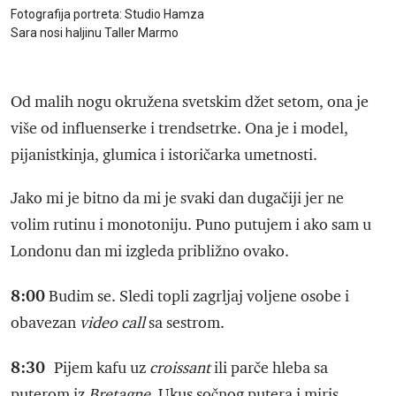
Fotografija portreta: Studio Hamza
Sara nosi haljinu Taller Marmo
Od malih nogu okružena svetskim džet setom, ona je
više od influenserke i trendsetrke. Ona je i model,
pijanistkinja, glumica i istoričarka umetnosti.
Jako mi je bitno da mi je svaki dan dugačiji jer ne
volim rutinu i monotoniju. Puno putujem i ako sam u
Londonu dan mi izgleda približno ovako.
8:00
Budim se. Sledi topli zagrljaj voljene osobe i
obavezan
video call
sa sestrom.
8:30
Pijem kafu uz
croissant
ili parče hleba sa
puterom iz
Bretagne
. Ukus sočnog putera i miris