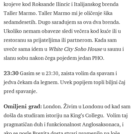
krojeve kod Roksande Ilincic i Italijanskog brenda
Taller Marmo. Taller Marmo mi je oličenje šika
sedamdesetih. Dugo sarađujem sa ova dva brenda.
Ukoliko nemam obaveze sledi večera kod kuće ili u
restoranu sa prijateljima ili partnerom. Kada sam
uveče sama idem u
White City Soho House
u saunu i
slanu sobu nakon čega pojedem jedan PHO.
23:30
Gasim se u 23:30, zaista volim da spavam i
jedva čekam da legnem. Uvek popijem topli biljni čaj
pred spavanje.
Omiljeni grad:
London. Živim u Londonu od kad sam
došla da studiram istoriju na King’s Collegu. Volim taj
pragmatičan duh i funkcionalnost Anglosaksonaca, i
ako se posle Brexita dosta stvari promenilo na loše.