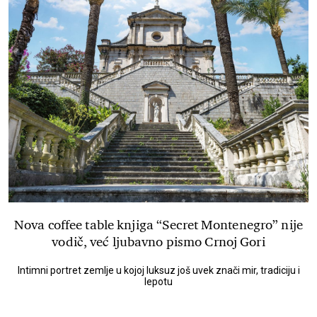
Nova coffee table knjiga “Secret Montenegro” nije
vodič, već ljubavno pismo Crnoj Gori
Intimni portret zemlje u kojoj luksuz još uvek znači mir, tradiciju i
lepotu