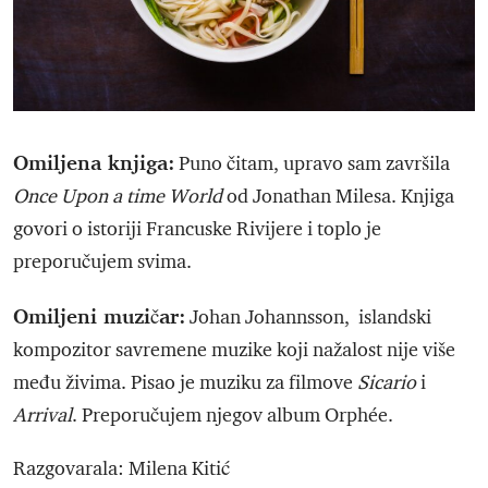
Omiljena knjiga:
Puno čitam, upravo sam završila
Once Upon a time World
od Jonathan Milesa. Knjiga
govori o istoriji Francuske Rivijere i toplo je
preporučujem svima.
Omiljeni muzičar:
Johan Johannsson, islandski
kompozitor savremene muzike koji nažalost nije više
među živima. Pisao je muziku za filmove
Sicario
i
Arrival
. Preporučujem njegov album Orphée.
Razgovarala: Milena Kitić