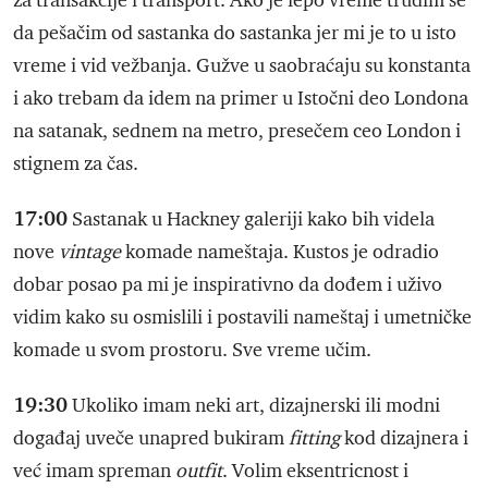
za transakcije i transport. Ako je lepo vreme trudim se
da pešačim od sastanka do sastanka jer mi je to u isto
vreme i vid vežbanja. Gužve u saobraćaju su konstanta
i ako trebam da idem na primer u Istočni deo Londona
na satanak, sednem na metro, presečem ceo London i
stignem za čas.
17:00
Sastanak u Hackney galeriji kako bih videla
nove
vintage
komade nameštaja. Kustos je odradio
dobar posao pa mi je inspirativno da dođem i uživo
vidim kako su osmislili i postavili nameštaj i umetničke
komade u svom prostoru. Sve vreme učim.
19:30
Ukoliko imam neki art, dizajnerski ili modni
događaj uveče unapred bukiram
fitting
kod dizajnera i
već imam spreman
outfit
. Volim eksentricnost i