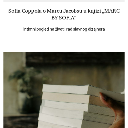
Sofia Coppola o Marcu Jacobsu u knjizi „MARC
BY SOFIA“
Intimni pogled na život i rad slavnog dizajnera