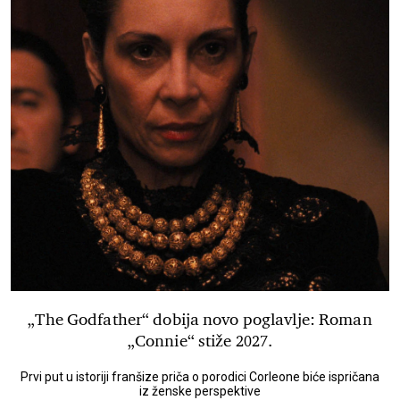
„The Godfather“ dobija novo poglavlje: Roman
„Connie“ stiže 2027.
Prvi put u istoriji franšize priča o porodici Corleone biće ispričana
iz ženske perspektive