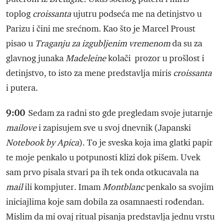
toplog
croissanta
ujutru podseća me na detinjstvo u
Parizu i čini me srećnom. Kao što je Marcel Proust
pisao u
Traganju za izgubljenim vremenom
da su za
glavnog junaka
Madeleine
kolači prozor u prošlost i
detinjstvo, to isto za mene predstavlja miris
croissanta
i putera.
9:00
Sedam za radni sto gde pregledam svoje jutarnje
mailove
i zapisujem sve u svoj dnevnik (Japanski
Notebook by Apica
). To je sveska koja ima glatki papir
te moje penkalo u potpunosti klizi dok pišem. Uvek
sam prvo pisala stvari pa ih tek onda otkucavala na
mail
ili kompjuter. Imam
Montblanc
penkalo sa svojim
iniciajlima koje sam dobila za osamnaesti rođendan.
Mislim da mi ovaj ritual pisanja predstavlja jednu vrstu