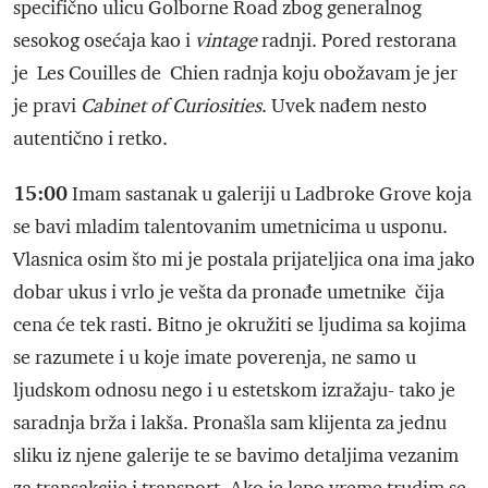
specifično ulicu Golborne Road zbog generalnog
sesokog osećaja kao i
vintage
radnji. Pored restorana
je Les Couilles de Chien radnja koju obožavam je jer
je pravi
Cabinet of Curiosities
. Uvek nađem nesto
autentično i retko.
15:00
Imam sastanak u galeriji u Ladbroke Grove koja
se bavi mladim talentovanim umetnicima u usponu.
Vlasnica osim što mi je postala prijateljica ona ima jako
dobar ukus i vrlo je vešta da pronađe umetnike čija
cena će tek rasti. Bitno je okružiti se ljudima sa kojima
se razumete i u koje imate poverenja, ne samo u
ljudskom odnosu nego i u estetskom izražaju- tako je
saradnja brža i lakša. Pronašla sam klijenta za jednu
sliku iz njene galerije te se bavimo detaljima vezanim