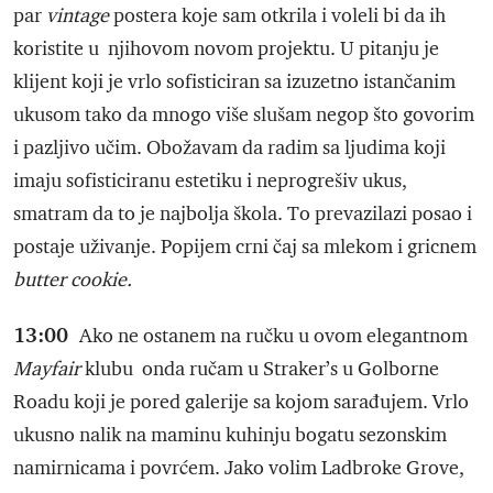
par
vintage
postera koje sam otkrila i voleli bi da ih
koristite u njihovom novom projektu. U pitanju je
klijent koji je vrlo sofisticiran sa izuzetno istančanim
ukusom tako da mnogo više slušam negop što govorim
i pazljivo učim. Obožavam da radim sa ljudima koji
imaju sofisticiranu estetiku i neprogrešiv ukus,
smatram da to je najbolja škola. To prevazilazi posao i
postaje uživanje. Popijem crni čaj sa mlekom i gricnem
butter cookie.
13:00
Ako ne ostanem na ručku u ovom elegantnom
Mayfair
klubu onda ručam u Straker’s u Golborne
Roadu koji je pored galerije sa kojom sarađujem. Vrlo
ukusno nalik na maminu kuhinju bogatu sezonskim
namirnicama i povrćem. Jako volim Ladbroke Grove,