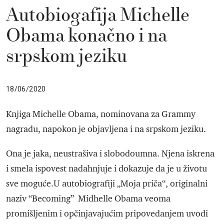
Autobiogafija Michelle
Obama konačno i na
srpskom jeziku
18/06/2020
Knjiga Michelle Obama, nominovana za Grammy
nagradu, napokon je objavljena i na srpskom jeziku.
Ona je jaka, neustrašiva i slobodoumna. Njena iskrena
i smela ispovest nadahnjuje i dokazuje da je u životu
sve moguće.U autobiografiji „Moja priča“, originalni
naziv “Becoming” Midhelle Obama veoma
promišljenim i opčinjavajućim pripovedanjem uvodi