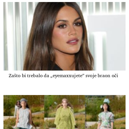
Zašto bi trebalo da „eyemaxxujete“ svoje braon oči