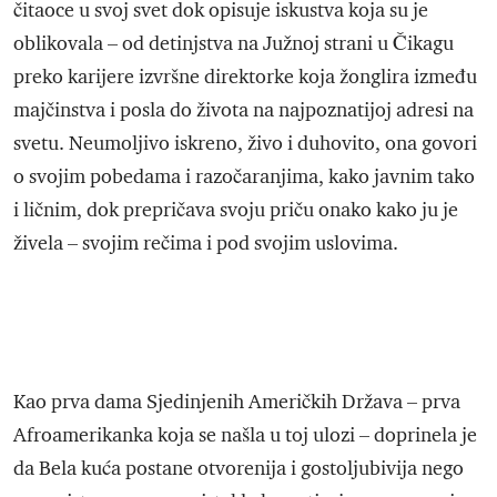
čitaoce u svoj svet dok opisuje iskustva koja su je
oblikovala – od detinjstva na Južnoj strani u Čikagu
preko karijere izvršne direktorke koja žonglira između
majčinstva i posla do života na najpoznatijoj adresi na
svetu. Neumoljivo iskreno, živo i duhovito, ona govori
o svojim pobedama i razočaranjima, kako javnim tako
i ličnim, dok prepričava svoju priču onako kako ju je
živela – svojim rečima i pod svojim uslovima.
Kao prva dama Sjedinjenih Američkih Država – prva
Afroamerikanka koja se našla u toj ulozi – doprinela je
da Bela kuća postane otvorenija i gostoljubivija nego