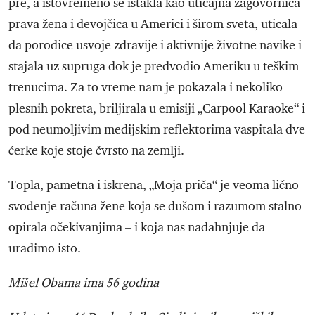
pre, a istovremeno se istakla kao uticajna zagovornica
prava žena i devojčica u Americi i širom sveta, uticala
da porodice usvoje zdravije i aktivnije životne navike i
stajala uz supruga dok je predvodio Ameriku u teškim
trenucima. Za to vreme nam je pokazala i nekoliko
plesnih pokreta, briljirala u emisiji „Carpool Karaoke“ i
pod neumoljivim medijskim reflektorima vaspitala dve
ćerke koje stoje čvrsto na zemlji.
Topla, pametna i iskrena, „Moja priča“ je veoma lično
svođenje računa žene koja se dušom i razumom stalno
opirala očekivanjima – i koja nas nadahnjuje da
uradimo isto.
Mišel Obama ima 56 godina