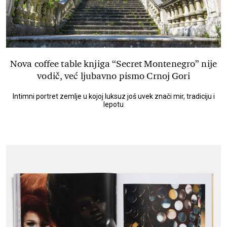
Nova coffee table knjiga “Secret Montenegro” nije
vodič, već ljubavno pismo Crnoj Gori
Intimni portret zemlje u kojoj luksuz još uvek znači mir, tradiciju i
lepotu