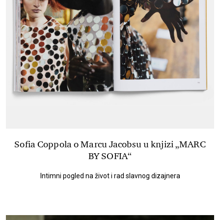
Sofia Coppola o Marcu Jacobsu u knjizi „MARC
BY SOFIA“
Intimni pogled na život i rad slavnog dizajnera