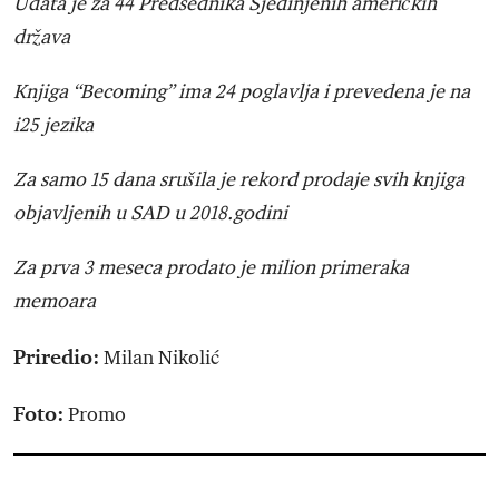
Udata je za 44 Predsednika Sjedinjenih američkih
država
Knjiga “Becoming” ima 24 poglavlja i prevedena je na
i25 jezika
Za samo 15 dana srušila je rekord prodaje svih knjiga
objavljenih u SAD u 2018.godini
Za prva 3 meseca prodato je milion primeraka
memoara
Priredio:
Milan Nikolić
Foto:
Promo