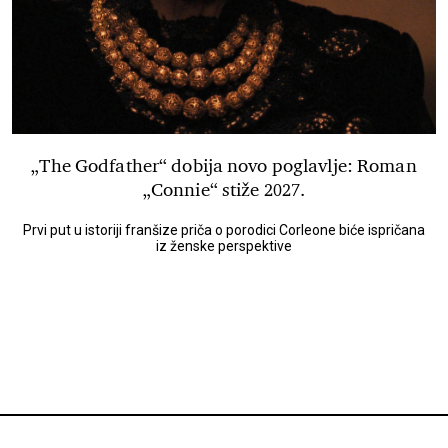
„The Godfather“ dobija novo poglavlje: Roman
„Connie“ stiže 2027.
Prvi put u istoriji franšize priča o porodici Corleone biće ispričana
iz ženske perspektive