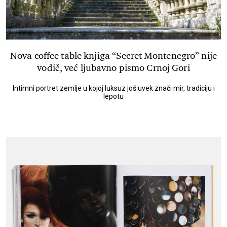
Nova coffee table knjiga “Secret Montenegro” nije
vodič, već ljubavno pismo Crnoj Gori
Intimni portret zemlje u kojoj luksuz još uvek znači mir, tradiciju i
lepotu