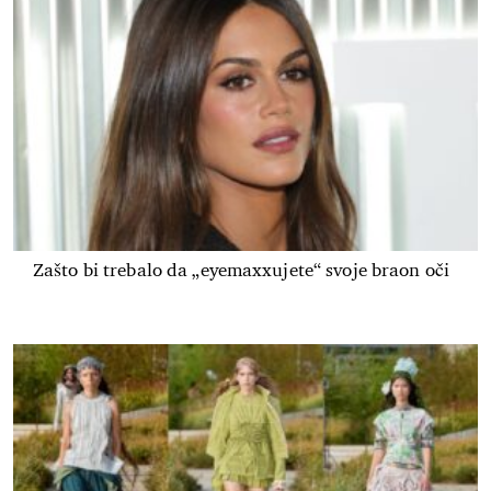
Zašto bi trebalo da „eyemaxxujete“ svoje braon oči