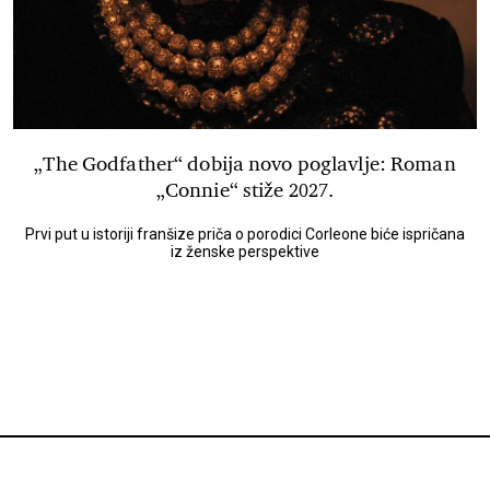
„The Godfather“ dobija novo poglavlje: Roman
„Connie“ stiže 2027.
Prvi put u istoriji franšize priča o porodici Corleone biće ispričana
iz ženske perspektive