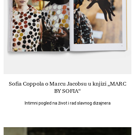
Sofia Coppola o Marcu Jacobsu u knjizi „MARC
BY SOFIA“
Intimni pogled na život i rad slavnog dizajnera