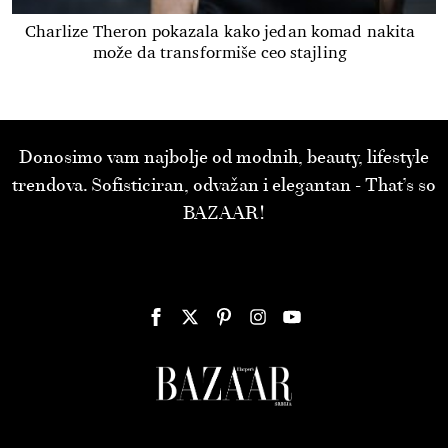
Charlize Theron pokazala kako jedan komad nakita
može da transformiše ceo stajling
Donosimo vam najbolje od modnih, beauty, lifestyle
trendova. Sofisticiran, odvažan i elegantan - That’s so
BAZAAR!