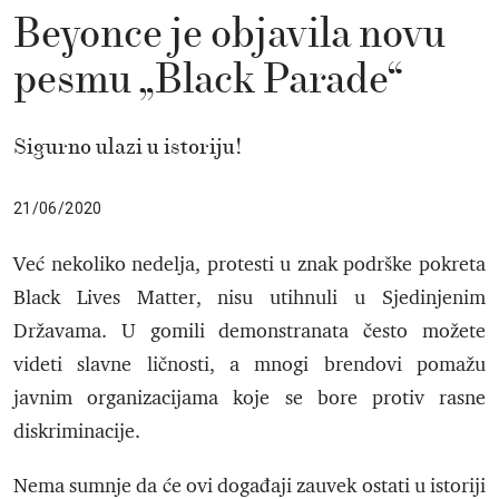
Beyonce je objavila novu
pesmu „Black Parade“
Sigurno ulazi u istoriju!
21/06/2020
Već nekoliko nedelja, protesti u znak podrške pokreta
Black Lives Matter, nisu utihnuli u Sjedinjenim
Državama. U gomili demonstranata često možete
videti slavne ličnosti, a mnogi brendovi pomažu
javnim organizacijama koje se bore protiv rasne
diskriminacije.
Nema sumnje da će ovi događaji zauvek ostati u istoriji