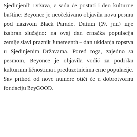
Sjedinjenih Država, a sada će postati i deo kulturne
baštine: Beyonce je neočekivano objavila novu pesmu
pod nazivom Black Parade. Datum (19. jun) nije
izabran slučajno: na ovaj dan crnačka populacija
zemlje slavi praznik Juneteenth – dan ukidanja ropstva
u Sjedinjenim Državama. Pored toga, zajedno sa
pesmom, Beyonce je objavila vodič za podršku
kulturnim ličnostima i preduzetnicima crne populacije.
Sav prihod od nove numere otići će u dobrotvornu
fondaciju BeyGOOD.