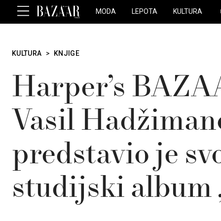
MODA
LEPOTA
KULTURA
KULTURA
>
KNJIGE
Harper’s BAZAA
Vasil Hadžiman
predstavio je sv
studijski album