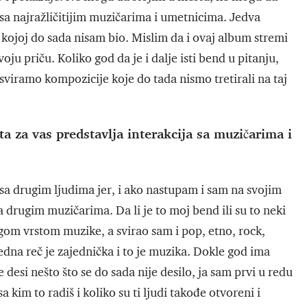
 sa najražličitijim muzičarima i umetnicima. Jedva
 kojoj do sada nisam bio. Mislim da i ovaj album stremi
ju priču. Koliko god da je i dalje isti bend u pitanju,
sviramo kompozicije koje do tada nismo tretirali na taj
Šta za vas predstavlja interakcija sa muzičarima i
 sa drugim ljudima jer, i ako nastupam i sam na svojim
 drugim muzičarima. Da li je to moj bend ili su to neki
m vrstom muzike, a svirao sam i pop, etno, rock,
dna reč je zajednička i to je muzika. Dokle god ima
e desi nešto što se do sada nije desilo, ja sam prvi u redu
kim to radiš i koliko su ti ljudi takođe otvoreni i