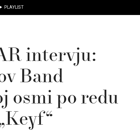
PLAYLIST
R intervju:
ov Band
oj osmi po redu
 „Keyf“