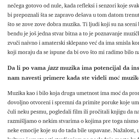
nečega gotovo od nule, kada refleksi i senzori koje s
bi prepoznali šta se zapravo dešava u tom datom trenut
što se zove zove dobra muzika. Ti ljudi koji su na scen
bendu je još jedna stvar bitna a to je poznavanje muzič
zvuči naivno i amaterski sklepano već da ima smisla kom
koji moraju da se ispune da bi ovo što mi radimo bil
Da li po vama
jazz
muzika ima potencijal da ins
nam navesti primere kada ste videli moć muzike
Muzika kao i bilo koja druga umetnost ima moć da prom
dovoljno otvoreni i spremni da primite poruke koje u
čuli neku pesmu, pogledali film ili pročitali knjigu da 
razmišljamo o nekim stvarima o kojima pre toga nismo r
neke emocije koje su do tada bile uspavane. Nažalost