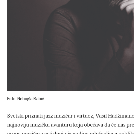
Foto: Nebojša Babić
Svetski priznati jazz muzičar i virtuoz, Vasil Hadžiman
najnoviju muzičku avanturu koja obećava da će nas pr
grupa muzičara već dugi niz godina oduševljava publik