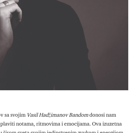
ov sa svojim
Vasil Hadžimanov Bandom
donosi nam
eplaviti notama, ritmovima i emocijama. Ova izuzetna
u širom sveta svojim jedinstvenim zvukom i energijom,