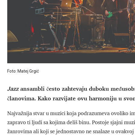
Foto: Matej Grgić
Jazz
ansambli često zahtevaju duboku međusobn
članovima. Kako razvijate ovu harmoniju u sv
Najvažnija stvar u muzici koja podrazumeva ovoliko imp
zapravo ti ljudi sa kojima deliš binu. Postoje sjajni m
žanrovima ali koji se jednostavno ne snalaze u ovakvoj 