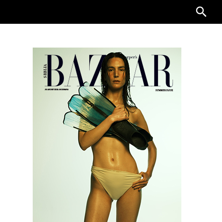
Searc
for: