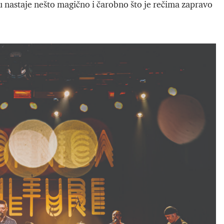
tu nastaje nešto magično i čarobno što je rečima zapravo