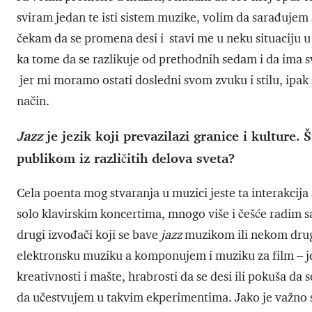
sviram jedan te isti sistem muzike, volim da sarađujem
čekam da se promena desi i stavi me u neku situaciju u
ka tome da se razlikuje od prethodnih sedam i da ima svo
jer mi moramo ostati dosledni svom zvuku i stilu, ipak 
način.
Jazz
je jezik koji prevazilazi granice i kulture. 
publikom iz različitih delova sveta?
Cela poenta mog stvaranja u muzici jeste ta interakcija
solo klavirskim koncertima, mnogo više i češće radim sa
drugi izvođači koji se bave
jazz
muzikom ili nekom drugo
elektronsku muziku a komponujem i muziku za film – je
kreativnosti i mašte, hrabrosti da se desi ili pokuša da s
da učestvujem u takvim ekperimentima. Jako je važno sa 