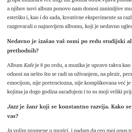
a njihov novi album ponovo nam donosi zanimljive muz
estetiku i, kao i do sada, kreativne eksperimente sa ra
razgovarali o najnovijem albumu, koji je nedavno ugle
Nedavno je izašao vaš osmi po redu studijski
prethodnih?
Album
Kafe
je 8 po redu, a muzika je upravo takva kao
odnosi na nešto što se radi sa uživanjem, na plezir, p
emocijom, nije pretenciozna, nije komplikovana već je m
kojima ja dugo godina sarađujem i to su moji veliki prija
Jazz
je žanr koji se konstantno razvija. Kako s
vas?
Ja volim promene u muzici, i nadam da ceo moj opus t