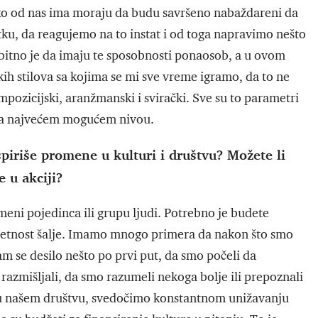
vako od nas ima moraju da budu savršeno nabaždareni da
ku, da reagujemo na to instat i od toga napravimo nešto
i bitno je da imaju te sposobnosti ponaosob, a u ovom
kih stilova sa kojima se mi sve vreme igramo, da to ne
pozicijski, aranžmanski i svirački. Sve su to parametri
o na najvećem mogućem nivou.
piriše promene u kulturi i društvu? Možete li
 u akciji?
eni pojedinca ili grupu ljudi. Potrebno je budete
metnost šalje. Imamo mnogo primera da nakon što smo
nam se desilo nešto po prvi put, da smo počeli da
azmišljali, da smo razumeli nekoga bolje ili prepoznali
, u našem društvu, svedočimo konstantnom unižavanju