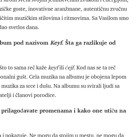
ičke goste, inovativne aranžmane, autentičnu zvučnu
zličitim muzičkim stilovima i ritmovima. Sa Vasilom smo
dao svetlos dana.
 album pod nazivom
Keyf
. Šta ga razlikuje od
 što to sama reč kaže
keyf
ili
ćejf
. Kod nas se ta reč
ersonalni gušt. Cela muzika na albumu je obojena lepom
uzika za srce i dušu. Na albumu su svirali ljudi sa
telji i članovi porodice.
e prilagođavate promenama i kako one utiču na
o i pokazuje. Ne mogu da stojim u mestu, ne mogu da