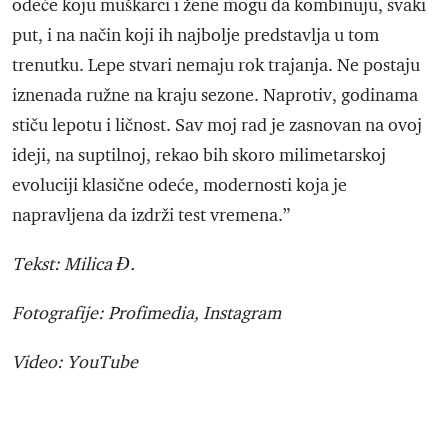
odeće koju muškarci i žene mogu da kombinuju, svaki
put, i na način koji ih najbolje predstavlja u tom
trenutku. Lepe stvari nemaju rok trajanja. Ne postaju
iznenada ružne na kraju sezone. Naprotiv, godinama
stiču lepotu i ličnost. Sav moj rad je zasnovan na ovoj
ideji, na suptilnoj, rekao bih skoro milimetarskoj
evoluciji klasične odeće, modernosti koja je
napravljena da izdrži test vremena.”
Tekst: Milica Đ.
Fotografije: Profimedia, Instagram
Video: YouTube