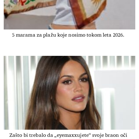
5 marama za plažu koje nosimo tokom leta 2026.
Zašto bi trebalo da „eyemaxxujete“ svoje braon oči