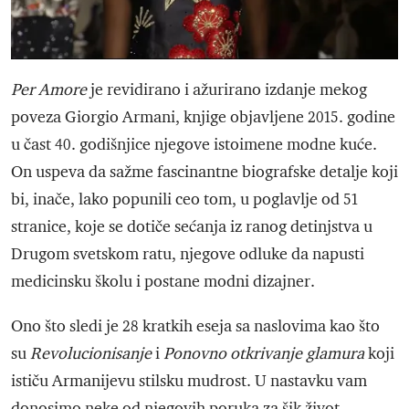
Per Amore
je revidirano i ažurirano izdanje mekog
poveza Giorgio Armani, knjige objavljene 2015. godine
u čast 40. godišnjice njegove istoimene modne kuće.
On uspeva da sažme fascinantne biografske detalje koji
bi, inače, lako popunili ceo tom, u poglavlje od 51
stranice, koje se dotiče sećanja iz ranog detinjstva u
Drugom svetskom ratu, njegove odluke da napusti
medicinsku školu i postane modni dizajner.
Ono što sledi je 28 kratkih eseja sa naslovima kao što
su
Revolucionisanje
i
Ponovno otkrivanje glamura
koji
ističu Armanijevu stilsku mudrost. U nastavku vam
donosimo neke od njegovih poruka za šik život.