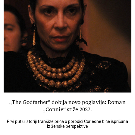
„The Godfather“ dobija novo poglavlje: Roman
„Connie“ stiže 2027.
Prvi put u istoriji franšize priča o porodici Corleone biće ispričana
iz ženske perspektive