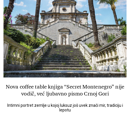
Nova coffee table knjiga “Secret Montenegro” nije
vodič, već ljubavno pismo Crnoj Gori
Intimni portret zemlje u kojoj luksuz još uvek znači mir, tradiciju i
lepotu