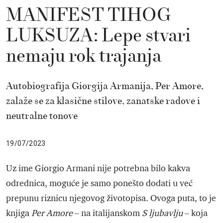
MANIFEST TIHOG
LUKSUZA: Lepe stvari
nemaju rok trajanja
Autobiografija Giorgija Armanija, Per Amore,
zalaže se za klasične stilove, zanatske radove i
neutralne tonove
19/07/2023
Uz ime Giorgio Armani nije potrebna bilo kakva
odrednica, moguće je samo ponešto dodati u već
prepunu riznicu njegovog životopisa. Ovoga puta, to je
knjiga
Per Amore
– na italijanskom
S ljubavlju
– koja