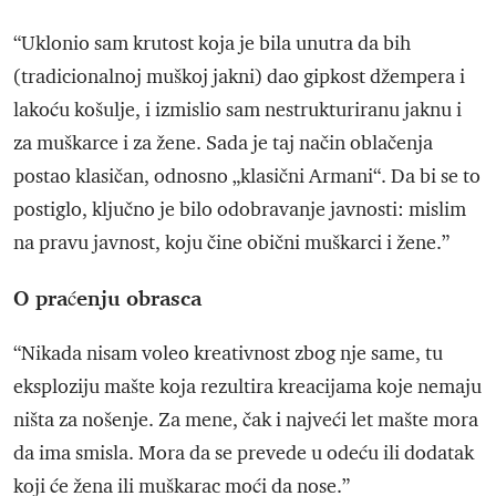
“Uklonio sam krutost koja je bila unutra da bih
(tradicionalnoj muškoj jakni) dao gipkost džempera i
lakoću košulje, i izmislio sam nestrukturiranu jaknu i
za muškarce i za žene. Sada je taj način oblačenja
postao klasičan, odnosno „klasični Armani“. Da bi se to
postiglo, ključno je bilo odobravanje javnosti: mislim
na pravu javnost, koju čine obični muškarci i žene.”
O praćenju obrasca
“Nikada nisam voleo kreativnost zbog nje same, tu
eksploziju mašte koja rezultira kreacijama koje nemaju
ništa za nošenje. Za mene, čak i najveći let mašte mora
da ima smisla. Mora da se prevede u odeću ili dodatak
koji će žena ili muškarac moći da nose.”