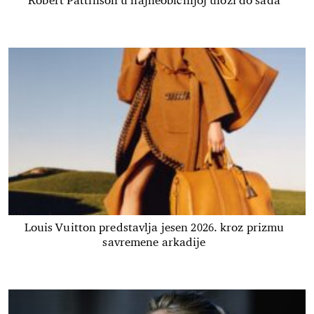
Robert Pattinson u najneobičnijoj ulozi do sada
Louis Vuitton predstavlja jesen 2026. kroz prizmu
savremene arkadije