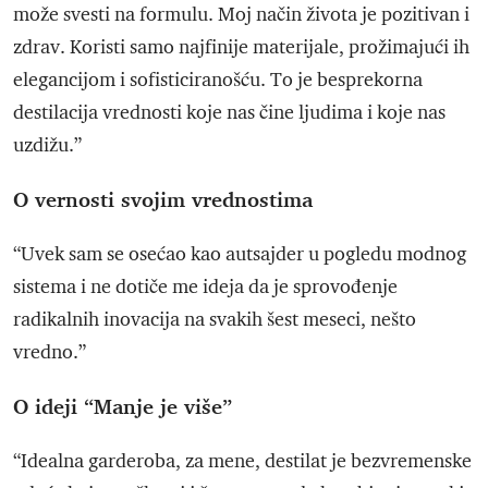
može svesti na formulu. Moj način života je pozitivan i
zdrav. Koristi samo najfinije materijale, prožimajući ih
elegancijom i sofisticiranošću. To je besprekorna
destilacija vrednosti koje nas čine ljudima i koje nas
uzdižu.”
O vernosti svojim vrednostima
“Uvek sam se osećao kao autsajder u pogledu modnog
sistema i ne dotiče me ideja da je sprovođenje
radikalnih inovacija na svakih šest meseci, nešto
vredno.”
O ideji “Manje je više”
“Idealna garderoba, za mene, destilat je bezvremenske