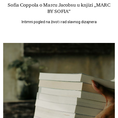
Sofia Coppola o Marcu Jacobsu u knjizi „MARC
BY SOFIA“
Intimni pogled na život i rad slavnog dizajnera