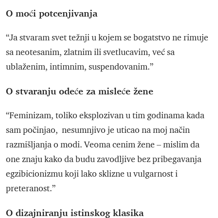
O moći potcenjivanja
“Ja stvaram svet težnji u kojem se bogatstvo ne rimuje
sa neotesanim, zlatnim ili svetlucavim, već sa
ublaženim, intimnim, suspendovanim.”
O stvaranju odeće za misleće žene
“Feminizam, toliko eksplozivan u tim godinama kada
sam počinjao, nesumnjivo je uticao na moj način
razmišljanja o modi. Veoma cenim žene – mislim da
one znaju kako da budu zavodljive bez pribegavanja
egzibicionizmu koji lako sklizne u vulgarnost i
preteranost.”
O dizajniranju istinskog klasika