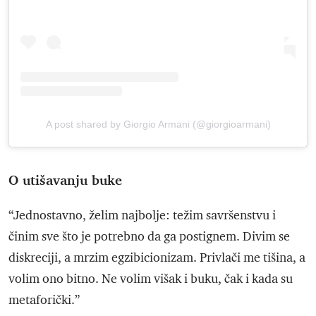
A post shared by Giorgio Armani (@giorgioarmani)
O utišavanju buke
“Jednostavno, želim najbolje: težim savršenstvu i
činim sve što je potrebno da ga postignem. Divim se
diskreciji, a mrzim egzibicionizam. Privlači me tišina, a
volim ono bitno. Ne volim višak i buku, čak i kada su
metaforički.”