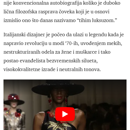
nije konvencionalna autobiografija koliko je duboko
lična filozofska rasprava čoveka koji je u osnovi
izmislio ono što danas nazivamo “tihim luksuzom.”
Italijanski dizajner je počeo da ulazi u legendu kada je
napravio revoluciju u modi ‘70-ih, uvođenjem mekih,
nestrukturiranih odela za žene i muškarce i tako
postao evanđelista bezvremenskih silueta,
visokokvalitetne izrade i neutralnih tonova.