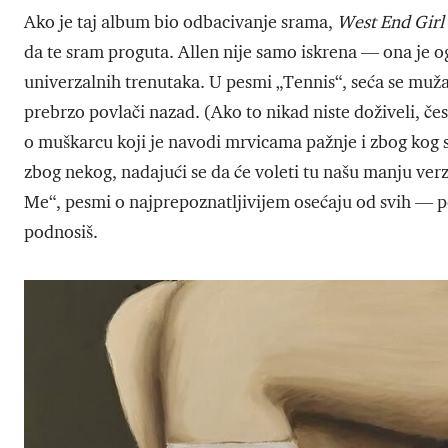
Ako je taj album bio odbacivanje srama,
West End Girl
da te sram proguta. Allen nije samo iskrena — ona je og
univerzalnih trenutaka. U pesmi „Tennis“, seća se muža 
prebrzo povlači nazad. (Ako to nikad niste doživeli, čes
o muškarcu koji je navodi mrvicama pažnje i zbog kog s
zbog nekog, nadajući se da će voleti tu našu manju verzij
Me“, pesmi o najprepoznatljivijem osećaju od svih — p
podnosiš.