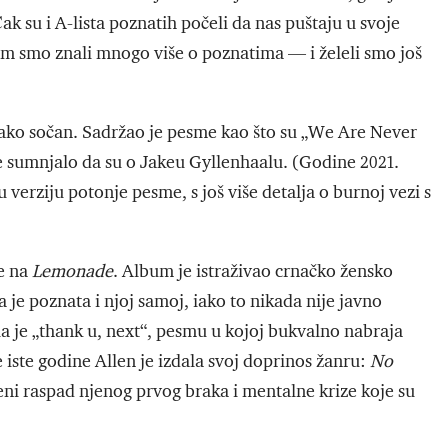
k su i A-lista poznatih počeli da nas puštaju u svoje
smo znali mnogo više o poznatima — i želeli smo još
 tako sočan. Sadržao je pesme kao što su „We Are Never
se sumnjalo da su o Jakeu Gyllenhaalu. (Godine 2021.
verziju potonje pesme, s još više detalja o burnoj vezi s
re na
Lemonade
. Album je istraživao crnačko žensko
je poznata i njoj samoj, iako to nikada nije javno
 je „thank u, next“, pesmu u kojoj bukvalno nabraja
iste godine Allen je izdala svoj doprinos žanru:
No
epeni raspad njenog prvog braka i mentalne krize koje su