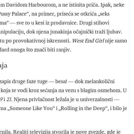
m Davidom Harbourom, a ne istinita priča. Ipak, neke
ussy Palace“, na primer, priseća se otkrića „seks
ma“ — sve to u kesi iz prodavnice. Drugi stihovi
nipulaciju, dok njena junakinja očajnički traži ljubav.
atu po provokativnoj iskrenosti.
West End Girl
nije samo
ard onoga što znači biti ranjiv.
aja
i zapis druge faze tuge — besa! — dok melankolični
koja te vodi kroz sećanja na vezu s blagim osmehom. U
9
i
21
. Njena privlačnost ležala je u univerzalnosti —
ma „Someone Like You“ i „Rolling in the Deep“, i bilo je
ila. Realiti televizija stvorila je nove zvezde, gde je