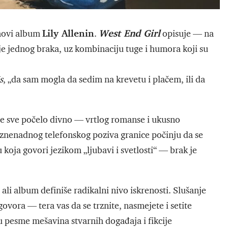
Lily Allenin
West End Girl
novi album
.
opisuje — na
je jednog braka, uz kombinaciju tuge i humora koji su
s
, „da sam mogla da sedim na krevetu i plačem, ili da
 je sve počelo divno — vrtlog romanse i ukusno
 iznenadnog telefonskog poziva granice počinju da se
oja govori jezikom „ljubavi i svetlosti“ — brak je
 ali album definiše radikalni nivo iskrenosti. Slušanje
ovora — tera vas da se trznite, nasmejete i setite
su pesme mešavina stvarnih događaja i fikcije