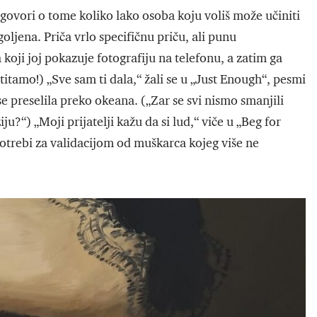
govori o tome koliko lako osoba koju voliš može učiniti
oljena. Priča vrlo specifičnu priču, ali punu
koji joj pokazuje fotografiju na telefonu, a zatim ga
titamo!) „Sve sam ti dala,“ žali se u „Just Enough“, pesmi
e preselila preko okeana. („Zar se svi nismo smanjili
u?“) „Moji prijatelji kažu da si lud,“ viče u „Beg for
otrebi za validacijom od muškarca kojeg više ne