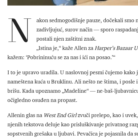
N
akon sedmogodišnje pauze, dočekali smo 
zadivljujuć, surov način — sporo raspadan
postali njen zaštitni znak.
„Istina je,“ kaže Allen za
Harper’s Bazaar
U
kažem: ‘Pobrininuću se za nas i ići na posao.’“
I to je upravo uradila. U naslovnoj pesmi čujemo kako
nameštena kuća u Bruklinu. Ali nešto ne štima, i posle
brišu. Kada upoznamo „Madeline“ — ne-baš-ljubavnicu k
očigledno osuđen na propast.
Allenin glas na
West End Girl
zvuči prelepo, kao i uvek,
njenih tekstova deluje kao prisluškivanje privatnog razg
sopstvenih grešaka u ljubavi. Pevačica je pojasnila da 