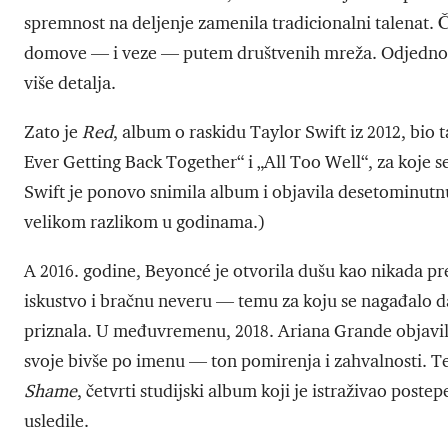
spremnost na deljenje zamenila tradicionalni talenat. Ča
domove — i veze — putem društvenih mreža. Odjednom 
više detalja.
Zato je
Red
, album o raskidu Taylor Swift iz 2012, bio
Ever Getting Back Together“ i „All Too Well“, za koje 
Swift je ponovo snimila album i objavila desetominutnu 
velikom razlikom u godinama.)
A 2016. godine, Beyoncé je otvorila dušu kao nikada p
iskustvo i bračnu neveru — temu za koju se nagađalo da 
priznala. U međuvremenu, 2018. Ariana Grande objavila
svoje bivše po imenu — ton pomirenja i zahvalnosti. Te 
Shame
, četvrti studijski album koji je istraživao post
usledile.