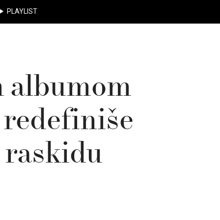
PLAYLIST
im albumom
 redefiniše
 raskidu