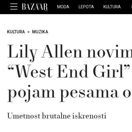
MODA
LEPOTA
KULTURA
KULTURA
>
MUZIKA
Lily Allen nov
“West End Girl”
pojam pesama o
Umetnost brutalne iskrenosti