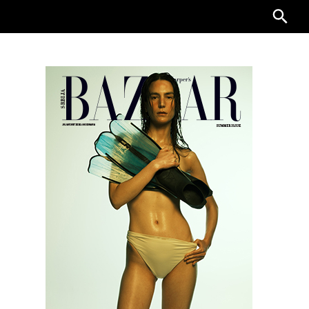
Searc
for: