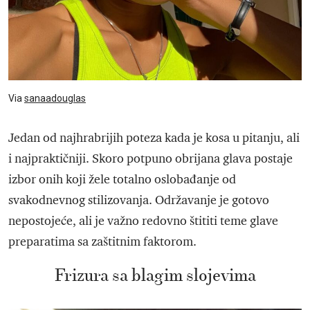
Via
sanaadouglas
Jedan od najhrabrijih poteza kada je kosa u pitanju, ali
i najpraktičniji. Skoro potpuno obrijana glava postaje
izbor onih koji žele totalno oslobađanje od
svakodnevnog stilizovanja. Održavanje je gotovo
nepostojeće, ali je važno redovno štititi teme glave
preparatima sa zaštitnim faktorom.
Frizura sa blagim slojevima