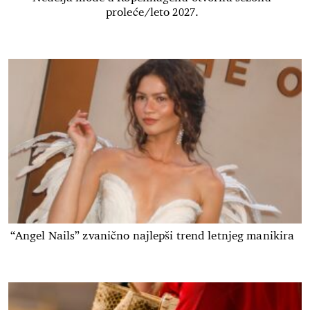
proleće/leto 2027.
“Angel Nails” zvanično najlepši trend letnjeg manikira