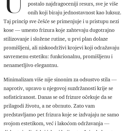
U
postalo najdragoceniji resurs, sve je više
onih koji biraju jednostavnost kao luksuz.
Taj princip sve češće se primenjuje i u pristupu nezi
kose — umesto frizura koje zahtevaju dugotrajno
stilizovanje i složene rutine, u prvi plan dolaze
promišljeni, ali niskoodrživi krojevi koji odražavaju
savremenu estetiku: funkcionalnu, promišljenu i
nenametljivo elegantnu.
Minimalizam više nije sinonim za odsustvo stila —
naprotiv, upravo u njegovoj suzdržanosti krije se
sofisticiranost. Danas se od frizure očekuje da se
prilagodi životu, a ne obrnuto. Zato vam
predstavljamo pet frizura koje se izdvajaju ne samo
svojom estetikom, već i lakoćom održavanja —