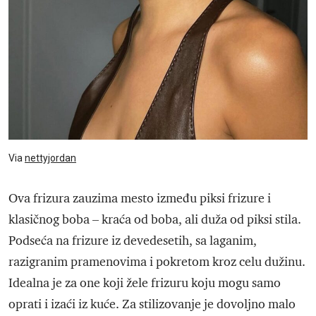
Via
nettyjordan
Ova frizura zauzima mesto između piksi frizure i
klasičnog boba – kraća od boba, ali duža od piksi stila.
Podseća na frizure iz devedesetih, sa laganim,
razigranim pramenovima i pokretom kroz celu dužinu.
Idealna je za one koji žele frizuru koju mogu samo
oprati i izaći iz kuće. Za stilizovanje je dovoljno malo