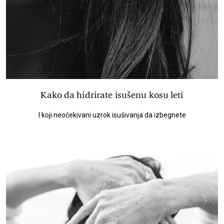
Kako da hidrirate isušenu kosu leti
I koji neočekivani uzrok isušivanja da izbegnete