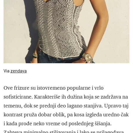
Via
zendaya
Ove frizure su istovremeno popularne i vrlo
sofisticirane. Karakteriše ih dužina koja se zadržava na
temenu, dok se prednji deo lagano stanjiva. Upravo taj
kontrast pruža dobar oblik, pa kosa izgleda uredno čak
i kada prođe neko vreme od poslednjeg šišanja.
Zahteva minimalno stilizovanja i lako se prilagođava