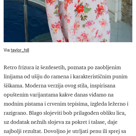
Via
taylor_hill
Retro frizura iz šezdesetih, poznata po zaobljenim
linijama od ušiju do ramena i karakterističnim punim
šiškama. Moderna verzija ovog stila, inspirisana
opuštenim varijantama kakve danas viđamo na
modnim pistama i crvenim tepisima, izgleda ležerno i
razigrano. Blago slojeviti bob prilagođen obliku lica,
uz dodatak nežnih slojeva za pokret i talase, daje
najbolji rezultat. Dovoljno je utrljati penu ili sprej sa