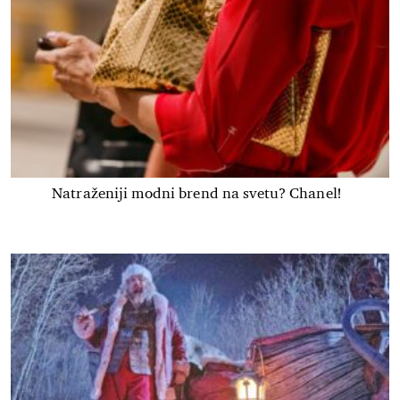
Natraženiji modni brend na svetu? Chanel!