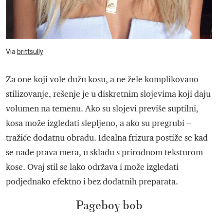
Via
brittsully
Za one koji vole dužu kosu, a ne žele komplikovano
stilizovanje, rešenje je u diskretnim slojevima koji daju
volumen na temenu. Ako su slojevi previše suptilni,
kosa može izgledati slepljeno, a ako su pregrubi –
tražiće dodatnu obradu. Idealna frizura postiže se kad
se nađe prava mera, u skladu s prirodnom teksturom
kose. Ovaj stil se lako održava i može izgledati
podjednako efektno i bez dodatnih preparata.
Pageboy bob