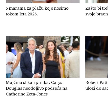
5 marama za plažu koje nosimo
Zašto bi tr
tokom leta 2026.
svoje braon
Majčina slika i prilika: Carys
Robert Patt
Douglas neodoljivo podseća na
ulozi do sa
Catherine Zeta-Jones