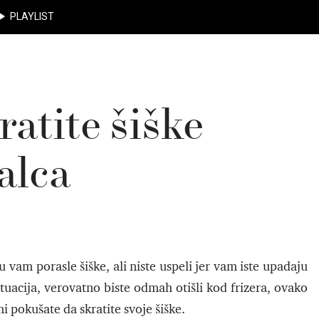
PLAYLIST
atite šiške
alca
su vam porasle šiške, ali niste uspeli jer vam iste upadaju
ituacija, verovatno biste odmah otišli kod frizera, ovako
i pokušate da skratite svoje šiške.