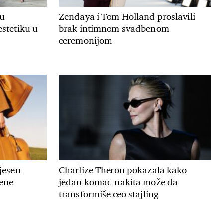
ju
Zendaya i Tom Holland proslavili
estetiku u
brak intimnom svadbenom
ceremonijom
 jesen
Charlize Theron pokazala kako
mene
jedan komad nakita može da
transformiše ceo stajling