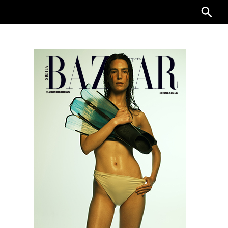
Searc
for: