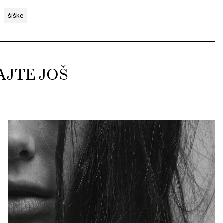
šiške
AJTE JOŠ