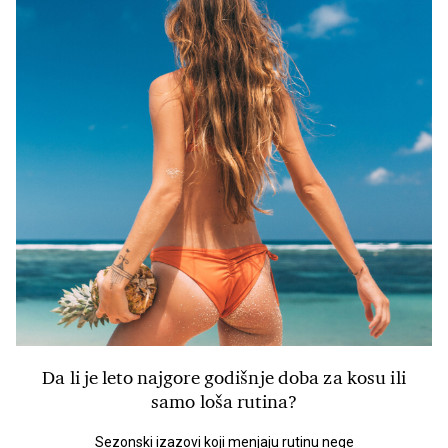
Da li je leto najgore godišnje doba za kosu ili
samo loša rutina?
Sezonski izazovi koji menjaju rutinu nege