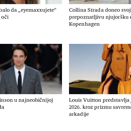
ebalo da „eyemaxxujete“
Collina Strada doneo svo
 oči
prepoznatljivu njujoršku 
Kopenhagen
inson u najneobičnijoj
Louis Vuitton predstavlja
da
2026. kroz prizmu savre
arkadije