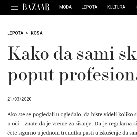
MODA
LEPOTA
KULTURA
LEPOTA
>
KOSA
Kako da sami skr
poput profesion
21/03/2020
Ako ste se pogledali u ogledalo, da biste videli koliko 
u oči – znate da je vreme za šišanje. Da je regularna s
ćete sigurno u jednom trenutku pasti u iskušenje da sam