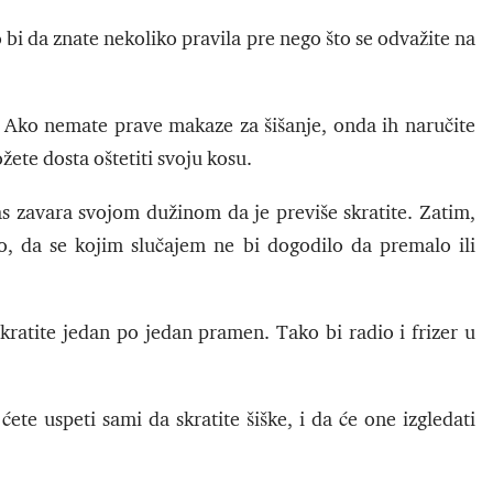
o bi da znate nekoliko pravila pre nego što se odvažite na
. Ako nemate prave makaze za šišanje, onda ih naručite
žete dosta oštetiti svoju kosu.
 zavara svojom dužinom da je previše skratite. Zatim,
o, da se kojim slučajem ne bi dogodilo da premalo ili
atite jedan po jedan pramen. Tako bi radio i frizer u
ćete uspeti sami da skratite šiške, i da će one izgledati