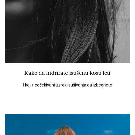
Kako da hidrirate isušenu kosu leti
I koji neočekivani uzrok isušivanja da izbegnete