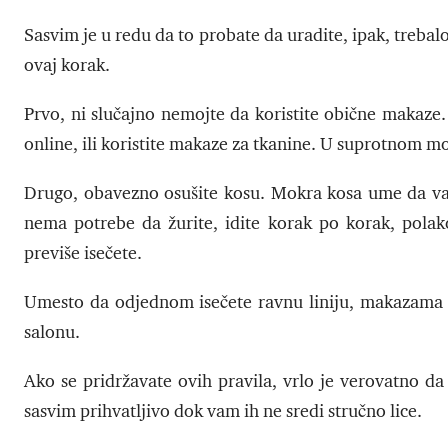
Sasvim je u redu da to probate da uradite, ipak, trebal
ovaj korak.
Prvo, ni slučajno nemojte da koristite obične makaze
online, ili koristite makaze za tkanine. U suprotnom mo
Drugo, obavezno osušite kosu. Mokra kosa ume da vas
nema potrebe da žurite, idite korak po korak, polak
previše isečete.
Umesto da odjednom isečete ravnu liniju, makazama kr
salonu.
Ako se pridržavate ovih pravila, vrlo je verovatno da 
sasvim prihvatljivo dok vam ih ne sredi stručno lice.