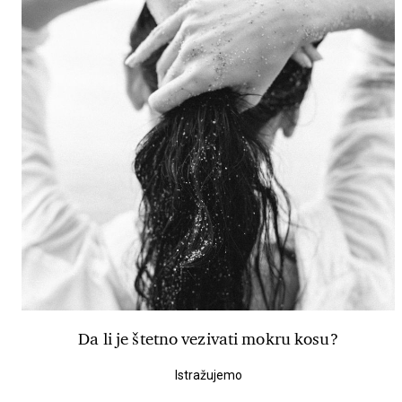
Da li je štetno vezivati mokru kosu?
Istražujemo