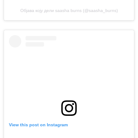
Објава коју дели saasha burns (@saasha_burns)
View this post on Instagram