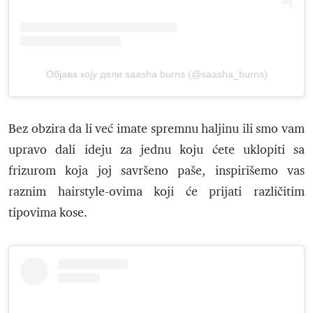
Објава коју дели saasha burns (@saasha_burns)
Bez obzira da li već imate spremnu haljinu ili smo vam
upravo dali ideju za jednu koju ćete uklopiti sa
frizurom koja joj savršeno paše, inspirišemo vas
raznim hairstyle-ovima koji će prijati različitim
tipovima kose.