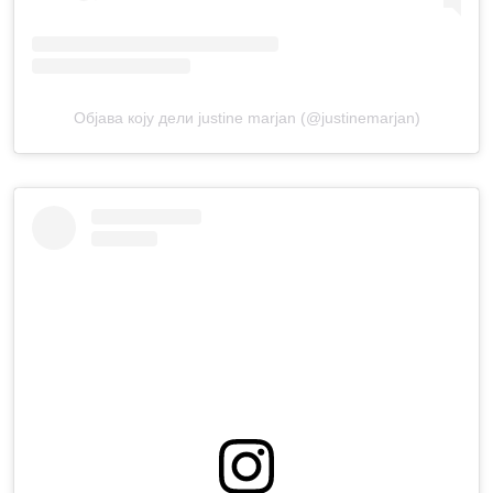
Објава коју дели justine marjan (@justinemarjan)