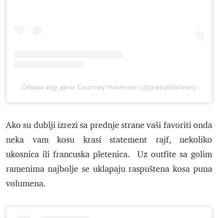
Објава коју дели Courtney Halverson (@prettylittlefawn)
Ako su dublji izrezi sa prednje strane vaši favoriti onda
neka vam kosu krasi statement rajf, nekoliko
ukosnica ili francuska pletenica. Uz outfite sa golim
ramenima najbolje se uklapaju raspuštena kosa puna
volumena.