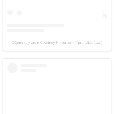
Објава коју дели Courtney Halverson (@prettylittlefawn)