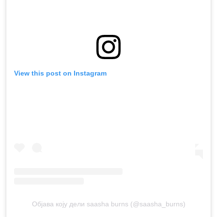
View this post on Instagram
Објава коју дели saasha burns (@saasha_burns)