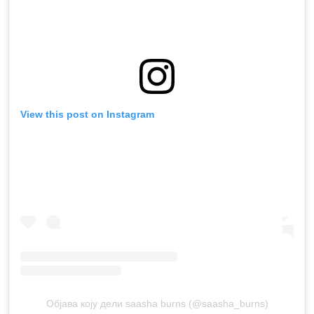
View this post on Instagram
Објава коју дели saasha burns (@saasha_burns)