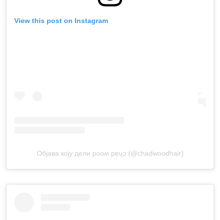
View this post on Instagram
Објава коју дели pooʍ pɐɥɔ (@chadwoodhair)