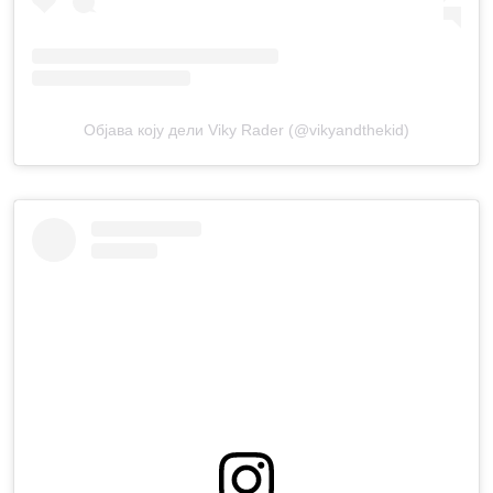
Објава коју дели Viky Rader (@vikyandthekid)