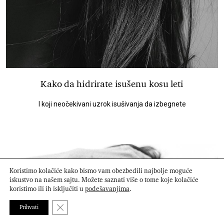
Kako da hidrirate isušenu kosu leti
I koji neočekivani uzrok isušivanja da izbegnete
Koristimo kolačiće kako bismo vam obezbedili najbolje moguće
iskustvo na našem sajtu. Možete saznati više o tome koje kolačiće
koristimo ili ih isključiti u
podešavanjima
.
Close GDPR Cookie Banner
Prihvati