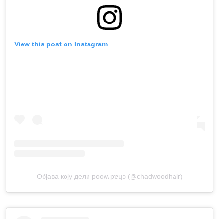
View this post on Instagram
Објава коју дели pooʍ pɐɥɔ (@chadwoodhair)