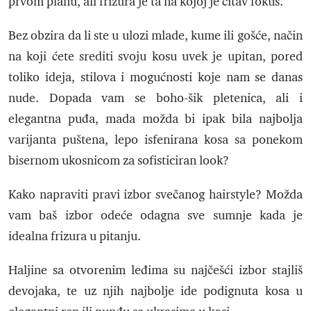
prvom planu, ali frizura je ta na kojoj je čitav fokus.
Bez obzira da li ste u ulozi mlade, kume ili gošće, način
na koji ćete srediti svoju kosu uvek je upitan, pored
toliko ideja, stilova i mogućnosti koje nam se danas
nude. Dopada vam se boho-šik pletenica, ali i
elegantna puđa, mada možda bi ipak bila najbolja
varijanta puštena, lepo isfenirana kosa sa ponekom
bisernom ukosnicom za sofisticiran look?
Kako napraviti pravi izbor svečanog hairstyle? Možda
vam baš izbor odeće odagna sve sumnje kada je
idealna frizura u pitanju.
Haljine sa otvorenim leđima su najčešći izbor stajliš
devojaka, te uz njih najbolje ide podignuta kosa u