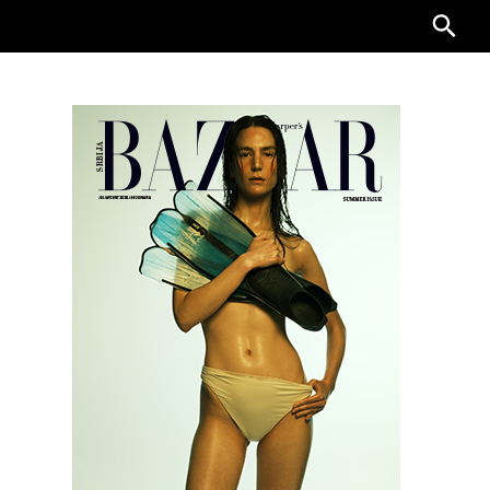
Searc
for: