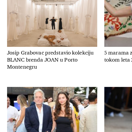
Josip Grabovac predstavio kolekciju
5 marama z
BLANC brenda JOAN u Porto
tokom leta 
Montenegru