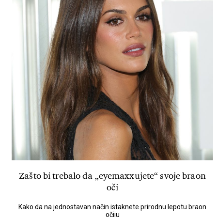
Zašto bi trebalo da „eyemaxxujete“ svoje braon
oči
Kako da na jednostavan način istaknete prirodnu lepotu braon
očiju