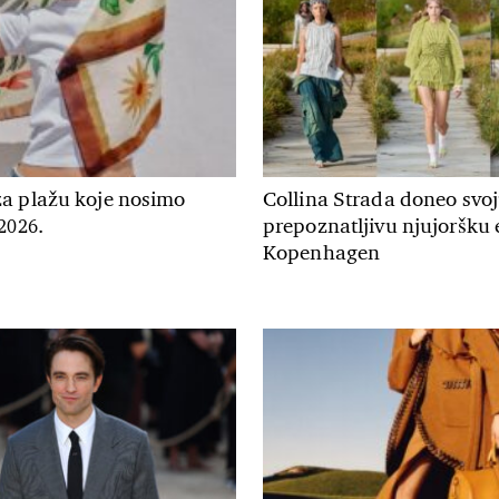
a plažu koje nosimo
Collina Strada doneo svo
2026.
prepoznatljivu njujoršku 
Kopenhagen