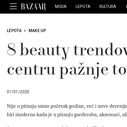
MODA
LEPOTA
KULTURA
LEPOTA
>
MAKE UP
8 beauty trendova
centru pažnje t
01/01/2020
Nije u pitanju samo početak godine, već i nove decenije
biti moderno kada je u pitanju garderoba, aksesoari, ali