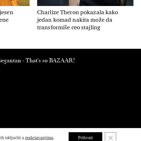
 jesen
Charlize Theron pokazala kako
mene
jedan komad nakita može da
transformiše ceo stajling
 elegantan - That’s so BAZAAR!
Close GDPR Coo
h isključiti u
podešavanjima
.
Prihvati
i
.