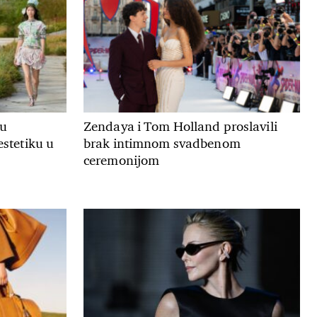
ju
Zendaya i Tom Holland proslavili
estetiku u
brak intimnom svadbenom
ceremonijom