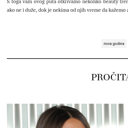
S toga vam ovog puta otkrivamo nekoliko beauty trendo
ako ne i duže, dok je nekima od njih vreme da kažem
nova godina
PROČIT