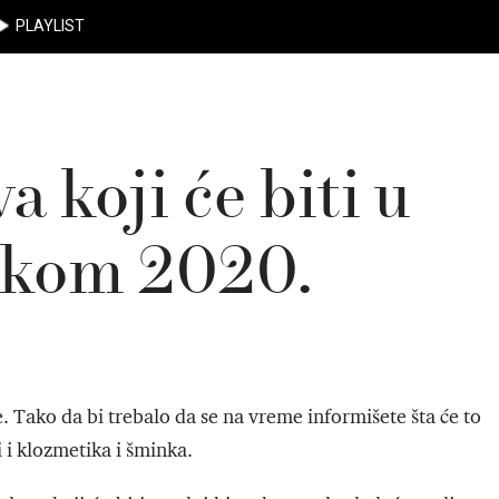
PLAYLIST
 koji će biti u
okom 2020.
. Tako da bi trebalo da se na vreme informišete šta će to
 i klozmetika i šminka.