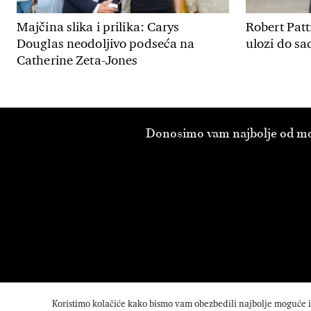
Majčina slika i prilika: Carys
Robert Patt
Douglas neodoljivo podseća na
ulozi do sa
Catherine Zeta-Jones
Donosimo vam najbolje od modn
Koristimo kolačiće kako bismo vam obezbedili najbolje moguće isk
©