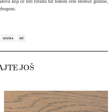
va koji će biti totalni hit tokom cele sledeće godine,
o zbogom.
sminka
stil
AJTE JOŠ