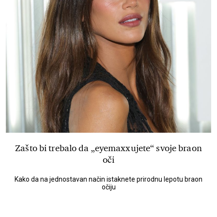
Zašto bi trebalo da „eyemaxxujete“ svoje braon
oči
Kako da na jednostavan način istaknete prirodnu lepotu braon
očiju