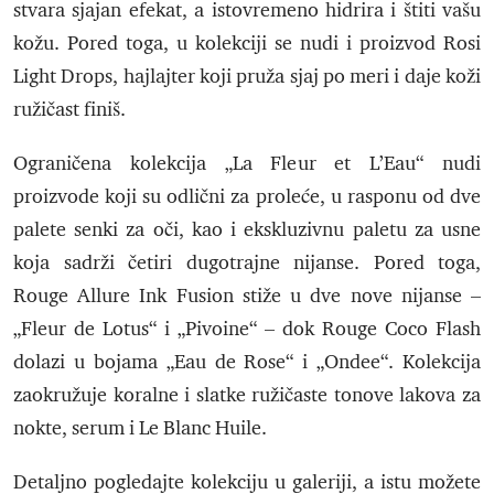
stvara sjajan efekat, a istovremeno hidrira i štiti vašu
kožu. Pored toga, u kolekciji se nudi i proizvod Rosi
Light Drops, hajlajter koji pruža sjaj po meri i daje koži
ružičast finiš.
Ograničena kolekcija „La Fleur et L’Eau“ nudi
proizvode koji su odlični za proleće, u rasponu od dve
palete senki za oči, kao i ekskluzivnu paletu za usne
koja sadrži četiri dugotrajne nijanse. Pored toga,
Rouge Allure Ink Fusion stiže u dve nove nijanse –
„Fleur de Lotus“ i „Pivoine“ – dok Rouge Coco Flash
dolazi u bojama „Eau de Rose“ i „Ondee“. Kolekcija
zaokružuje koralne i slatke ružičaste tonove lakova za
nokte, serum i Le Blanc Huile.
Detaljno pogledajte kolekciju u galeriji, a istu možete