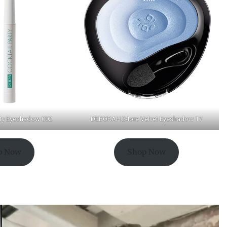
rty Eyeshadow 002
DEBORAH 24ore Velvet Eyeshadow 17
p Now
Shop Now