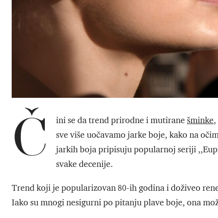
Č
ini se da trend prirodne i mutirane
šminke
,
sve više uočavamo jarke boje, kako na oči
jarkih boja pripisuju popularnoj seriji ,,Eu
svake decenije.
Trend koji je popularizovan 80-ih godina i doživeo rene
Iako su mnogi nesigurni po pitanju plave boje, ona može