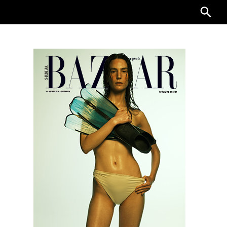
Searc
for: