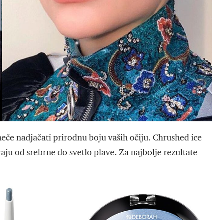
 neče nadjačati prirodnu boju vaših očiju. Chrushed ice
aju od srebrne do svetlo plave. Za najbolje rezultate