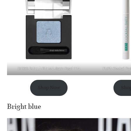
DIEGO DALLA PALMA Satin Pearl 114
PUPA Coctail Pa
Shop Now
Sho
Bright blue