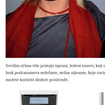
Svetlim očima više pristaju isprani, ledeni tonovi, koji
look podrazumeva sedefaste, nežne nijeanse, koje varir
možete koristiti sledeće proizvode.