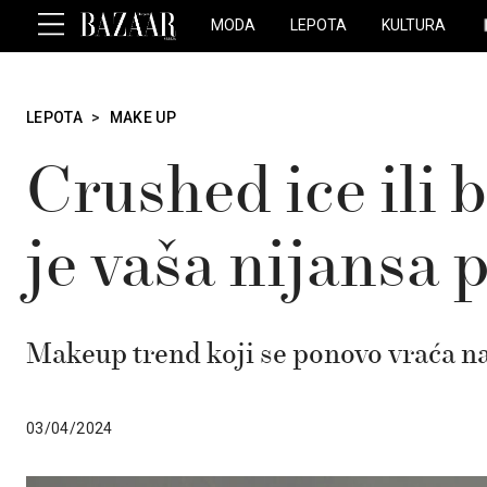
MODA
LEPOTA
KULTURA
LEPOTA
>
MAKE UP
Crushed ice ili 
je vaša nijansa 
Makeup trend koji se ponovo vraća na
03/04/2024