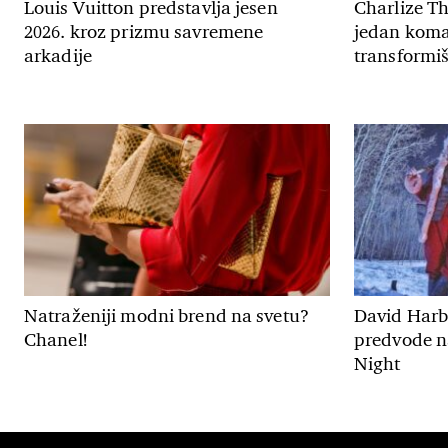
Louis Vuitton predstavlja jesen
Charlize T
2026. kroz prizmu savremene
jedan koma
arkadije
transformiš
Natraženiji modni brend na svetu?
David Harbo
Chanel!
predvode n
Night