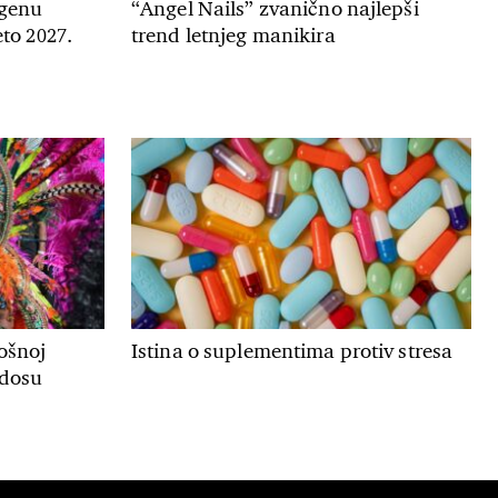
genu
“Angel Nails” zvanično najlepši
to 2027.
trend letnjeg manikira
ošnoj
Istina o suplementima protiv stresa
adosu