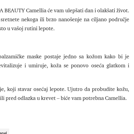
 BEAUTY Camellia će vam ulepšati dan i olakšati život.
 sretnete nekoga ili brzo nanošenje na ciljano područje
to u vašoj rutini lepote.
 balzamičke maske postaje jedno sa kožom kako bi je
vitalizuje i umiruje, koža se ponovo oseća glatkom i
e, koji stavar osećaj lepote. Ujutro da probudite kožu,
 ili pred odlazka u krevet – biće vam potrebna Camellia.
anel