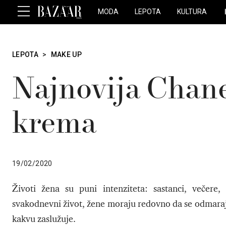
MODA
LEPOTA
KULTURA
LEPOTA
>
MAKE UP
Najnovija Chane
krema
19/02/2020
Životi žena su puni intenziteta: sastanci, večere,
svakodnevni život, žene moraju redovno da se odmaraju 
kakvu zaslužuje.