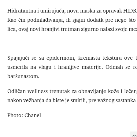
Hidratantna i umirujuća, nova maska za opravak HIDRA
Kao čin podmlađivanja, ili sjajni dodatk pre nego što
lica, ovaj novi hranjivi tretman sigurno nalazi svoje mes
Spajajući se sa epidermom, kremasta tekstura ove
usmerila na vlagu i hranljive materije. Odmah se re
baršunastom.
Odličan wellness trenutak za obnavljanje kože i lečenj
nakon vežbanja da biste je smirili, pre važnog sastanka
Photo: Chanel
ch