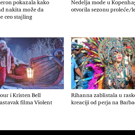
heron pokazala kako
Nedelja mode u Kopenha
d nakita može da
otvorila sezonu proleće/le
e ceo stajling
ur i Kristen Bell
Rihanna zablistala u rask
astavak filma Violent
kreaciji od perja na Barb