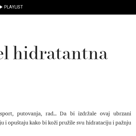
PLAYLIST
l hidratantna
 sport, putovanja, rad… Da bi izdržale ovaj ubrzani
i opuštaju kako bi koži pružile svu hidrataciju i pažnju