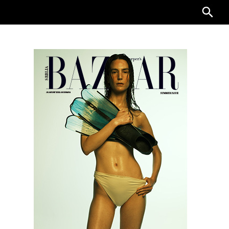
Searc
for: