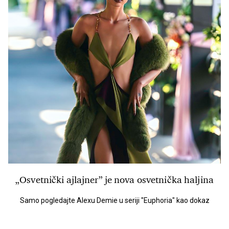
„Osvetnički ajlajner” je nova osvetnička haljina
Samo pogledajte Alexu Demie u seriji "Euphoria" kao dokaz