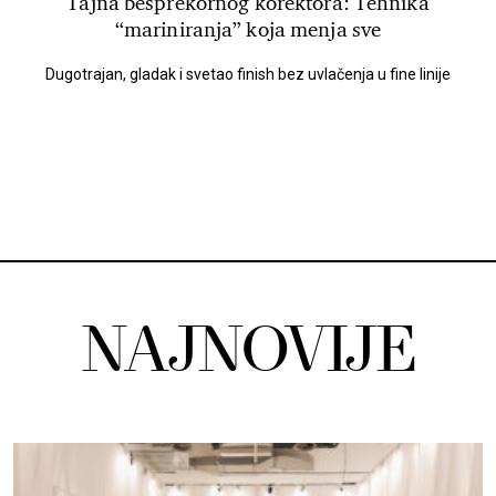
Tajna besprekornog korektora: Tehnika
“mariniranja” koja menja sve
Dugotrajan, gladak i svetao finish bez uvlačenja u fine linije
NAJNOVIJE