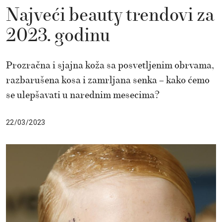
Najveći beauty trendovi za
2023. godinu
Prozračna i sjajna koža sa posvetljenim obrvama,
razbarušena kosa i zamrljana senka – kako ćemo
se ulepšavati u narednim mesecima?
22/03/2023