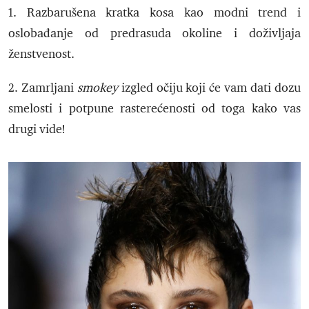
1. Razbarušena kratka kosa kao modni trend i
oslobađanje od predrasuda okoline i doživljaja
ženstvenost.
2. Zamrljani
smokey
izgled očiju koji će vam dati dozu
smelosti i potpune rasterećenosti od toga kako vas
drugi vide!