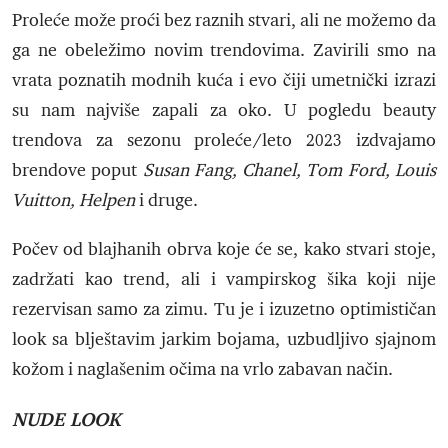
Proleće može proći bez raznih stvari, ali ne možemo da
ga ne obeležimo novim trendovima. Zavirili smo na
vrata poznatih modnih kuća i evo čiji umetnički izrazi
su nam najviše zapali za oko. U pogledu beauty
trendova za sezonu proleće/leto 2023 izdvajamo
brendove poput
Susan Fang, Chanel, Tom Ford, Louis
Vuitton, Helpen
i druge.
Počev od blajhanih obrva koje će se, kako stvari stoje,
zadržati kao trend, ali i vampirskog šika koji nije
rezervisan samo za zimu. Tu je i izuzetno optimističan
look sa blještavim jarkim bojama, uzbudljivo sjajnom
kožom i naglašenim očima na vrlo zabavan način.
NUDE LOOK