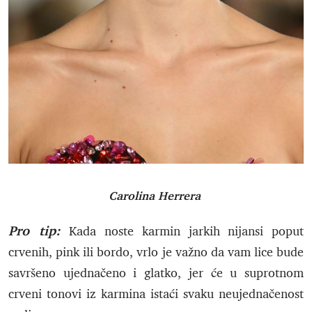
Carolina Herrera
Pro tip:
Kada noste karmin jarkih nijansi poput
crvenih, pink ili bordo, vrlo je važno da vam lice bude
savršeno ujednačeno i glatko, jer će u suprotnom
crveni tonovi iz karmina istaći svaku neujednačenost