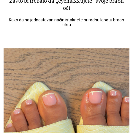
Zašto bi trebalo da „eyemaxxujete“ svoje braon
oči
Kako da na jednostavan način istaknete prirodnu lepotu braon
očiju