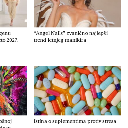
genu
“Angel Nails” zvanično najlepši
to 2027.
trend letnjeg manikira
ošnoj
Istina o suplementima protiv stresa