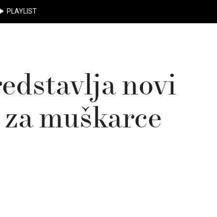
PLAYLIST
edstavlja novi
 za muškarce