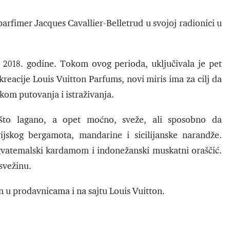
 parfimer Jacques Cavallier-Belletrud u svojoj radionici u
 2018. godine. Tokom ovog perioda, uključivala je pet
 kreacije Louis Vuitton Parfums, novi miris ima za cilj da
kom putovanja i istraživanja.
ešto lagano, a opet moćno, sveže, ali sposobno da
jskog bergamota, mandarine i sicilijanske narandže.
 gvatemalski kardamom i indonežanski muskatni oraščić.
 svežinu.
 u prodavnicama i na sajtu Louis Vuitton.