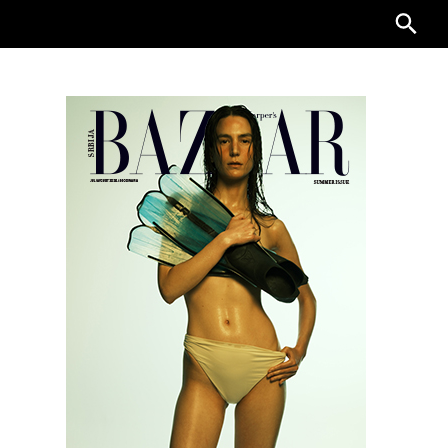
Searc
for: