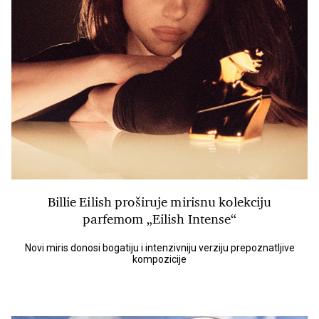
Billie Eilish proširuje mirisnu kolekciju
parfemom „Eilish Intense“
Novi miris donosi bogatiju i intenzivniju verziju prepoznatljive
kompozicije