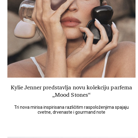
Kylie Jenner predstavlja novu kolekciju parfema
„Mood Stones“
Tri nova mirisa inspirisana različitim raspoloženjima spajaju
cvetne, drvenaste i gourmand note