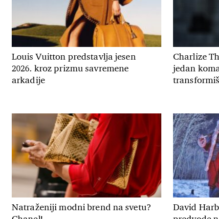
Louis Vuitton predstavlja jesen
Charlize T
2026. kroz prizmu savremene
jedan koma
arkadije
transformiš
Natraženiji modni brend na svetu?
David Harbo