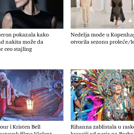
heron pokazala kako
Nedelja mode u Kopenha
d nakita može da
otvorila sezonu proleće/le
e ceo stajling
ur i Kristen Bell
Rihanna zablistala u rask