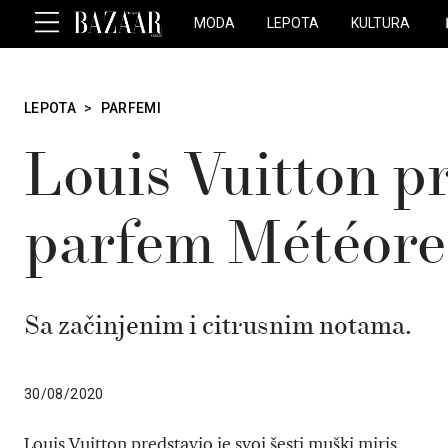
MODA
LEPOTA
KULTURA
LEPOTA
>
PARFEMI
Louis Vuitton pr
parfem Météore
Sa začinjenim i citrusnim notama.
30/08/2020
Louis Vuitton predstavio je svoj šesti muški miris.