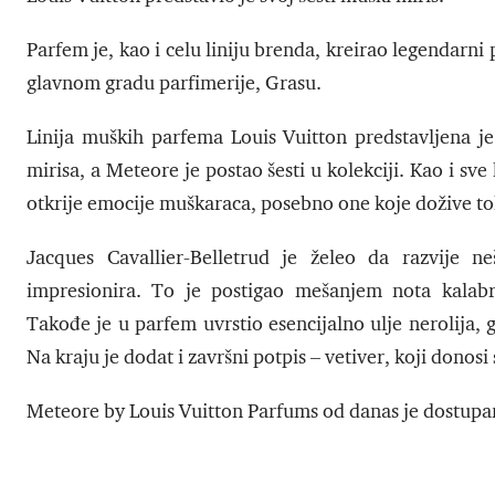
Parfem je, kao i celu liniju brenda, kreirao legendarni
glavnom gradu parfimerije, Grasu.
Linija muških parfema Louis Vuitton predstavljena je
mirisa, a Meteore je postao šesti u kolekciji. Kao i sve
otkrije emocije muškaraca, posebno one koje dožive to
Jacques Cavallier-Belletrud je želeo da razvije n
impresionira. To je postigao mešanjem nota kalabri
Takođe je u parfem uvrstio esencijalno ulje nerolija,
Na kraju je dodat i završni potpis – vetiver, koji donosi
Meteore by Louis Vuitton Parfums od danas je dostupan