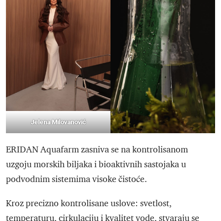
Jelena Milovanović
ERIDAN Aquafarm zasniva se na kontrolisanom
uzgoju morskih biljaka i bioaktivnih sastojaka u
podvodnim sistemima visoke čistoće.
Kroz precizno kontrolisane uslove: svetlost,
temperaturu, cirkulaciju i kvalitet vode, stvaraju se