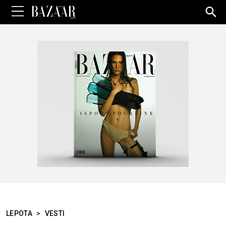
Sea
for:
LEPOTA
>
VESTI