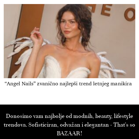
“Angel Nails” zvanično najlepši trend letnjeg manikira
Donosimo vam najbolje od modnih, beauty, lifestyle
trendova. Sofisticiran, odvažan i elegantan - That’s so
BAZAAR!