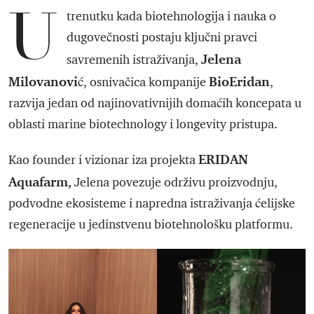
U
trenutku kada biotehnologija i nauka o
dugovečnosti postaju ključni pravci
Jelena
savremenih istraživanja,
Milovanović
BioEridan
, osnivačica kompanije
,
razvija jedan od najinovativnijih domaćih koncepata u
oblasti marine biotechnology i longevity pristupa.
ERIDAN
Kao founder i vizionar iza projekta
Aquafarm,
Jelena povezuje održivu proizvodnju,
podvodne ekosisteme i napredna istraživanja ćelijske
regeneracije u jedinstvenu biotehnološku platformu.