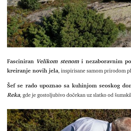
Fasciniran
Velikom stenom
i nezaboravnim pog
kreiranje novih jela
, inspirisane samom prirodom p
Šef se rado upoznao sa kuhinjom seoskog do
Reka
, gde je gostoljubivo dočekan uz slatko od šumskih 