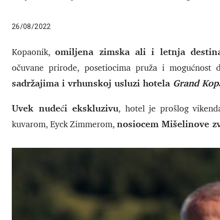
26/08/2022
omiljena zimska ali i letnja destin
Kopaonik,
očuvane prirode, posetiocima pruža i mogućnost d
sadržajima i vrhunskoj usluzi hotela
Grand Kop
Uvek nudeći ekskluzivu
, hotel je prošlog vikend
nosiocem Mišelinove z
kuvarom, Eyck Zimmerom,