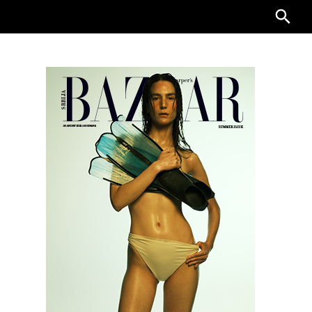
Searc
for: