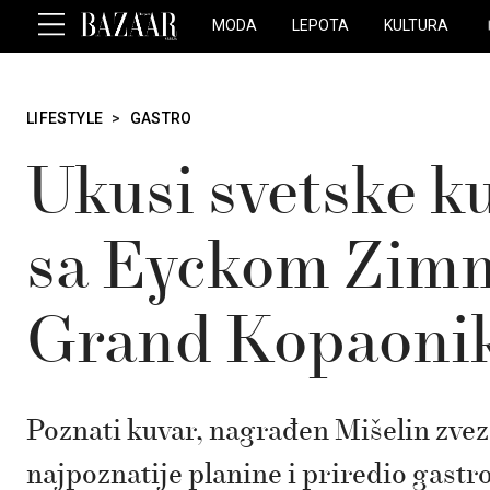
MODA
LEPOTA
KULTURA
LIFESTYLE
>
GASTRO
Ukusi svetske ku
sa Eyckom Zimm
Grand Kopaoni
Poznati kuvar, nagrađen Mišelin zve
najpoznatije planine i priredio gast