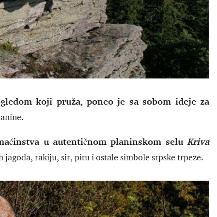
ledom koji pruža, poneo je sa sobom ideje za
lanine.
maćinstva u autentičnom planinskom selu
Kriva
jagoda, rakiju, sir, pitu i ostale simbole srpske trpeze.