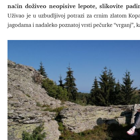
način doživeo neopisive lepote, slikovite pad
Uživao je u uzbudljivoj potrazi za crnim zlatom K
jagodama i nadaleko poznatoj vrsti pečurke “vrganj”, k