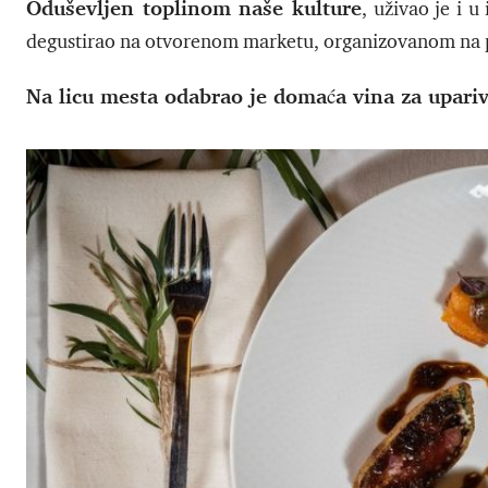
Oduševljen toplinom naše kulture
, uživao je i u
degustirao na otvorenom marketu, organizovanom na 
Na licu mesta odabrao je domaća vina za upariv