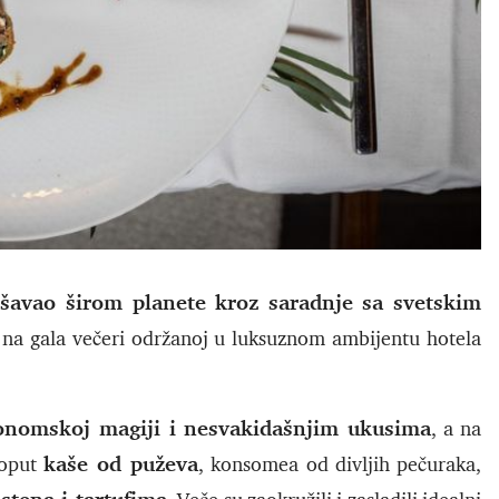
vršavao širom planete kroz saradnje sa svetskim
 na gala večeri održanoj u luksuznom ambijentu hotela
tronomskoj magiji i nesvakidašnjim ukusima
, a na
kaše od puževa
poput
, konsomea od divljih pečuraka,
tena i tartufima