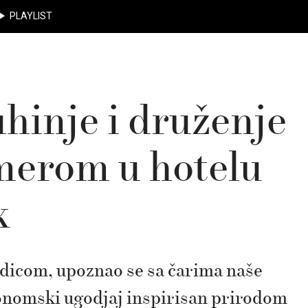
PLAYLIST
hinje i druženje
erom u hotelu
k
zdicom, upoznao se sa čarima naše
ronomski ugodjaj inspirisan prirodom