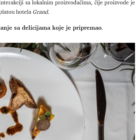
 interakciji sa lokalnim proizvođačima, čije proizvode je
platou hotela
Grand
.
anje sa delicijama koje je pripremao
.