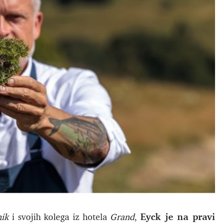
Eyck je na pravi
ik
i svojih kolega iz hotela
Grand
,