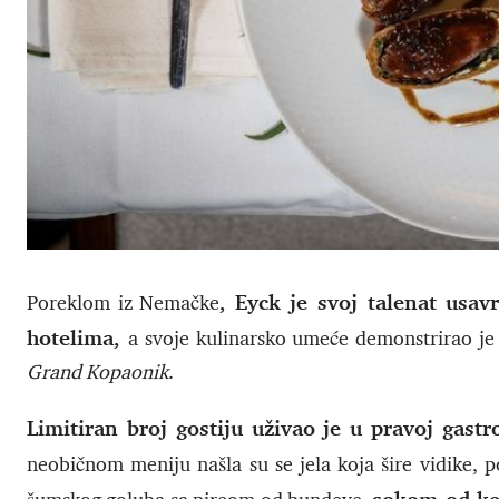
, Eyck je svoj talenat usa
Poreklom iz Nemačke
hotelima,
a svoje kulinarsko umeće demonstrirao je
Grand Kopaonik
.
Limitiran broj gostiju uživao je u pravoj gas
neobičnom meniju našla su se jela koja šire vidike, 
sokom od kes