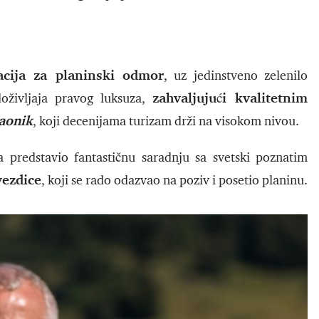
acija za planinski odmor
, uz jedinstveno zelenilo
zahvaljujući kvalitetnim
oživljaja pravog luksuza,
aonik
, koji decenijama turizam drži na visokom nivou.
a predstavio fantastičnu saradnju sa svetski poznatim
vezdice
, koji se rado odazvao na poziv i posetio planinu.