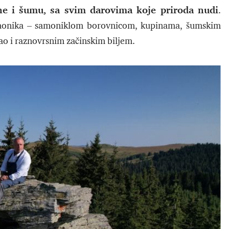
ine i šumu, sa svim darovima koje priroda nudi
.
opaonika – samoniklom borovnicom, kupinama, šumskim
ao i raznovrsnim začinskim biljem.