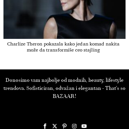
Charlize Theron pokazala kako jedan komad nakita
može da transformiše ceo stajling
Donosimo vam najbolje od modnih, beauty, lifestyle
trendova. Sofisticiran, odvažan i elegantan - That’s so
BAZAAR!