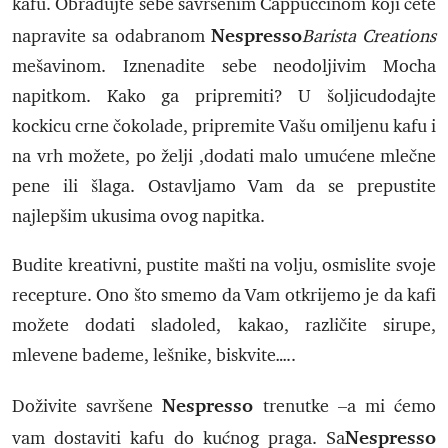
kafu. Obradujte sebe savršenim Cappuccinom koji ćete
Nespresso
napravite sa odabranom
Barista Creations
mešavinom. Iznenadite sebe neodoljivim Mocha
napitkom. Kako ga pripremiti? U šoljicudodajte
kockicu crne čokolade, pripremite Vašu omiljenu kafu i
na vrh možete, po želji ,dodati malo umućene mlečne
pene ili šlaga. Ostavljamo Vam da se prepustite
najlepšim ukusima ovog napitka.
Budite kreativni, pustite mašti na volju, osmislite svoje
recepture. Ono što smemo da Vam otkrijemo je da kafi
možete dodati sladoled, kakao, različite sirupe,
mlevene bademe, lešnike, biskvite…..
Nespresso
Doživite savršene
trenutke –a mi ćemo
Nespresso
vam dostaviti kafu do kućnog praga. Sa