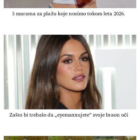
5 marama za plažu koje nosimo tokom leta 2026.
Zašto bi trebalo da „eyemaxxujete“ svoje braon oči