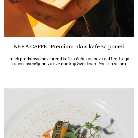
NERA CAFFÈ: Premium ukus kafe za poneti
Imlek predstavio novi brend kafe u čaši, kao novu coffee-to-go
rutinu, osmišljenu za sve one koji žive dinamično i sa stilom