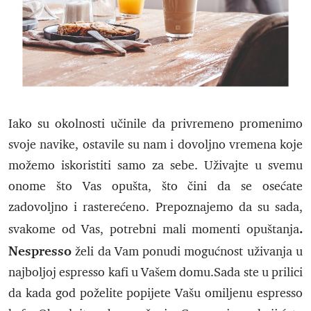
Iako su okolnosti učinile da privremeno promenimo
svoje navike, ostavile su nam i dovoljno vremena koje
možemo iskoristiti samo za sebe. Uživajte u svemu
onome što Vas opušta, što čini da se osećate
zadovoljno i rasterećeno. Prepoznajemo da su sada,
.
svakome od Vas, potrebni mali momenti opuštanja
Nespresso
želi da Vam ponudi mogućnost uživanja u
najboljoj espresso kafi u Vašem domu.Sada ste u prilici
da kada god poželite popijete Vašu omiljenu espresso