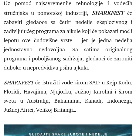
Uz pomoć najsavremenije tehnologije i vodećih
SHARKFEST
stručnjaka u pomorskoj industriji,
će
zabaviti gledaoce sa četiri nedelje eksplozivnog i
zadivljujućeg programa za ajkule koji će pokazati moć i
lepotu ove čudovišne vrste – jer je jedna nedelja
jednostavno nedovoljna. Sa satima originalnog
programa i poboljšanog sadržaja, gledaoci će zaroniti
duboko u nepredvidivu psihu ajkula.
SHARKFEST
će istražiti vode širom SAD u Kejp Kodu,
Floridi, Havajima, Njujorku, Južnoj Karolini i širom
sveta u Australiji, Bahamima, Kanadi, Indoneziji,
Južnoj Africi, Velikoj Britaniji…