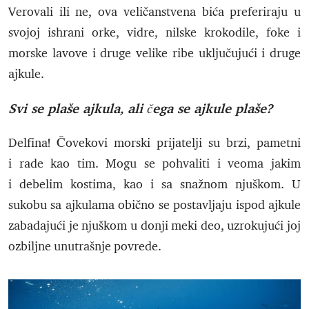
Verovali ili ne, ova veličanstvena bića preferiraju u
svojoj ishrani orke, vidre, nilske krokodile, foke i
morske lavove i druge velike ribe uključujući i druge
ajkule.
Svi se plaše ajkula, ali čega se ajkule plaše?
Delfina! Čovekovi morski prijatelji su brzi, pametni
i rade kao tim. Mogu se pohvaliti i veoma jakim
i debelim kostima, kao i sa snažnom njuškom. U
sukobu sa ajkulama obično se postavljaju ispod ajkule
zabadajući je njuškom u donji meki deo, uzrokujući joj
ozbiljne unutrašnje povrede.