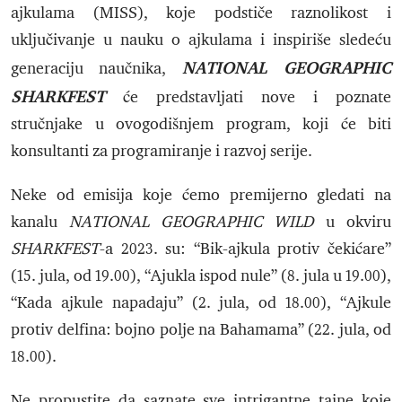
ajkulama (MISS), koje podstiče raznolikost i
uključivanje u nauku o ajkulama i inspiriše sledeću
NATIONAL GEOGRAPHIC
generaciju naučnika,
SHARKFEST
će predstavljati nove i poznate
stručnjake u ovogodišnjem program, koji će biti
konsultanti za programiranje i razvoj serije.
Neke od emisija koje ćemo premijerno gledati na
kanalu
NATIONAL GEOGRAPHIC WILD
u okviru
SHARKFEST
-a 2023. su: “Bik-ajkula protiv čekićare”
(15. jula, od 19.00), “Ajukla ispod nule” (8. jula u 19.00),
“Kada ajkule napadaju” (2. jula, od 18.00), “Ajkule
protiv delfina: bojno polje na Bahamama” (22. jula, od
18.00).
Ne propustite da saznate sve intrigantne tajne koje