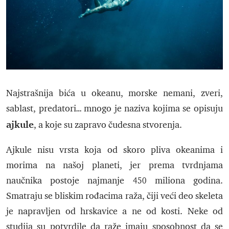
Najstrašnija bića u okeanu, morske nemani, zveri,
sablast, predatori… mnogo je naziva kojima se opisuju
ajkule
, a koje su zapravo čudesna stvorenja.
Ajkule nisu vrsta koja od skoro pliva okeanima i
morima na našoj planeti, jer prema tvrdnjama
naučnika postoje najmanje 450 miliona godina.
Smatraju se bliskim rođacima raža, čiji veći deo skeleta
je napravljen od hrskavice a ne od kosti. Neke od
studija su potvrdile da raže imaju sposobnost da se