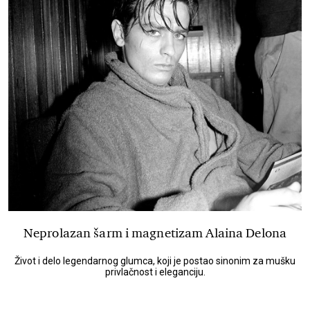
Neprolazan šarm i magnetizam Alaina Delona
Život i delo legendarnog glumca, koji je postao sinonim za mušku
privlačnost i eleganciju.