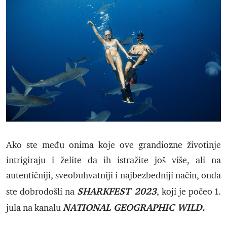
Ako ste među onima koje ove grandiozne životinje
intrigiraju i želite da ih istražite još više, ali na
autentičniji, sveobuhvatniji i najbezbedniji način, onda
SHARKFEST 2023
ste dobrodošli na
, koji je počeo 1.
NATIONAL GEOGRAPHIC WILD.
jula na kanalu