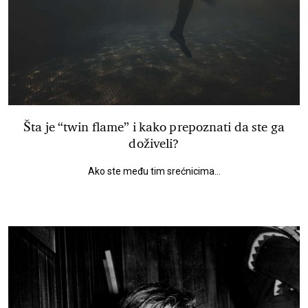
Šta je “twin flame” i kako prepoznati da ste ga
doživeli?
Ako ste među tim srećnicima...