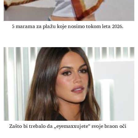
5 marama za plažu koje nosimo tokom leta 2026.
Zašto bi trebalo da „eyemaxxujete“ svoje braon oči