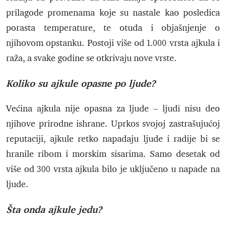
prilagode promenama koje su nastale kao posledica
porasta temperature, te otuda i objašnjenje o
njihovom opstanku. Postoji više od 1.000 vrsta ajkula i
raža, a svake godine se otkrivaju nove vrste.
Koliko su ajkule opasne po ljude?
Većina ajkula nije opasna za ljude – ljudi nisu deo
njihove prirodne ishrane. Uprkos svojoj zastrašujućoj
reputaciji, ajkule retko napadaju ljude i radije bi se
hranile ribom i morskim sisarima. Samo desetak od
više od 300 vrsta ajkula bilo je uključeno u napade na
ljude.
Šta onda ajkule jedu?