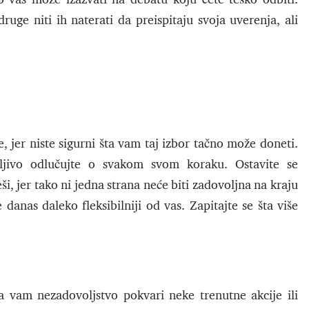
ruge niti ih naterati da preispitaju svoja uverenja, ali
jer niste sigurni šta vam taj izbor tačno može doneti.
jivo odlučujte o svakom svom koraku. Ostavite se
, jer tako ni jedna strana neće biti zadovoljna na kraju
danas daleko fleksibilniji od vas. Zapitajte se šta više
a vam nezadovoljstvo pokvari neke trenutne akcije ili