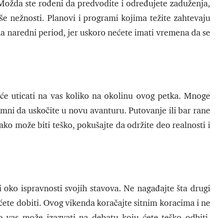
 Možda ste rođeni da predvodite i određujete zaduženja,
e nežnosti. Planovi i programi kojima težite zahtevaju
na naredni period, jer uskoro nećete imati vremena da se
će uticati na vas koliko na okolinu ovog petka. Mnoge
remni da uskočite u novu avanturu. Putovanje ili bar rane
Iako može biti teško, pokušajte da održite deo realnosti i
i oko ispravnosti svojih stavova. Ne nagađajte šta drugi
ćete dobiti. Ovog vikenda koračajte sitnim koracima i ne
o vas može izazvati na debatu koju ćete teško odbiti.