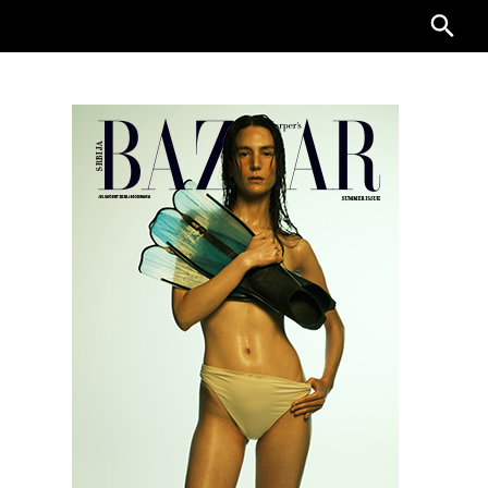
Searc
for: