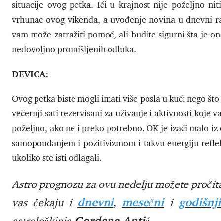
situacije ovog petka. Ići u krajnost nije poželjno ni
vrhunac ovog vikenda, a uvođenje novina u dnevni ra
vam može zatražiti pomoć, ali budite sigurni šta je o
nedovoljno promišljenih odluka.
DEVICA:
Ovog petka biste mogli imati više posla u kući nego što 
večernji sati rezervisani za uživanje i aktivnosti koje
poželjno, ako ne i preko potrebno. OK je izaći malo iz 
samopoudanjem i pozitivizmom i takvu energiju reflekt
ukoliko ste isti odlagali.
Astro prognozu za ovu nedelju možete pročita
dnevni
mesečni
godišnj
vas čekaju i
,
i
Gordana Antić.