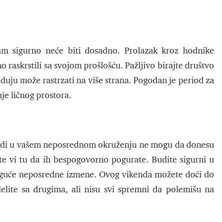
m sigurno neće biti dosadno. Prolazak kroz hodnike
 raskrstili sa svojom prošlošću. Pažljivo birajte društvo
seduju može rastrzati na više strana. Pogodan je period za
nje ličnog prostora.
ljudi u vašem neposrednom okruženju ne mogu da donesu
 ste vi tu da ih bespogovorno pogurate. Budite sigurni u
 moguće neposredne izmene. Ovog vikenda možete doći do
elite sa drugima, ali nisu svi spremni da polemišu na