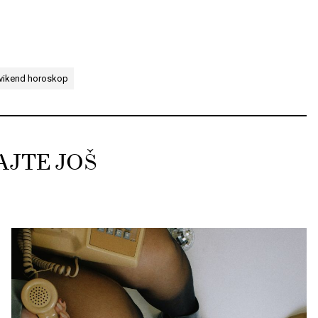
vikend horoskop
AJTE JOŠ