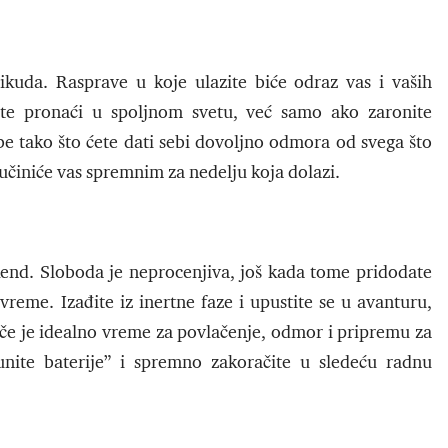
ikuda. Rasprave u koje ulazite biće odraz vas i vaših
ete pronaći u spoljnom svetu, već samo ako zaronite
e tako što ćete dati sebi dovoljno odmora od svega što
a učiniće vas spremnim za nedelju koja dolazi.
kend. Sloboda je neprocenjiva, još kada tome pridodate
vreme. Izađite iz inertne faze i upustite se u avanturu,
če je idealno vreme za povlačenje, odmor i pripremu za
nite baterije” i spremno zakoračite u sledeću radnu