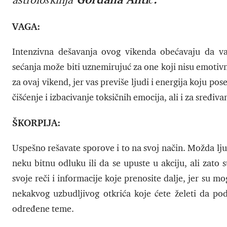
astrološkinja
VAGA:
Intenzivna dešavanja ovog vikenda obećavaju da va
sećanja može biti uznemirujuć za one koji nisu emotivno
za ovaj vikend, jer vas previše ljudi i energija koju po
čišćenje i izbacivanje toksičnih emocija, ali i za sređiva
ŠKORPIJA:
Uspešno rešavate sporove i to na svoj način. Možda 
neku bitnu odluku ili da se upuste u akciju, ali zato
svoje reči i informacije koje prenosite dalje, jer su
nekakvog uzbudljivog otkrića koje ćete želeti da pod
određene teme.