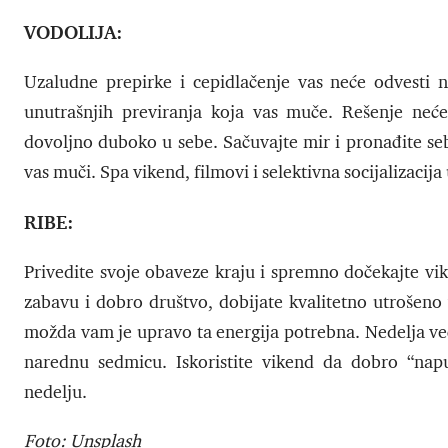
VODOLIJA:
Uzaludne prepirke i cepidlačenje vas neće odvesti n
unutrašnjih previranja koja vas muče. Rešenje neć
dovoljno duboko u sebe. Sačuvajte mir i pronađite seb
vas muči. Spa vikend, filmovi i selektivna socijalizacij
RIBE:
Privedite svoje obaveze kraju i spremno dočekajte vi
zabavu i dobro društvo, dobijate kvalitetno utrošeno 
možda vam je upravo ta energija potrebna. Nedelja ve
narednu sedmicu. Iskoristite vikend da dobro “napu
nedelju.
Foto: Unsplash