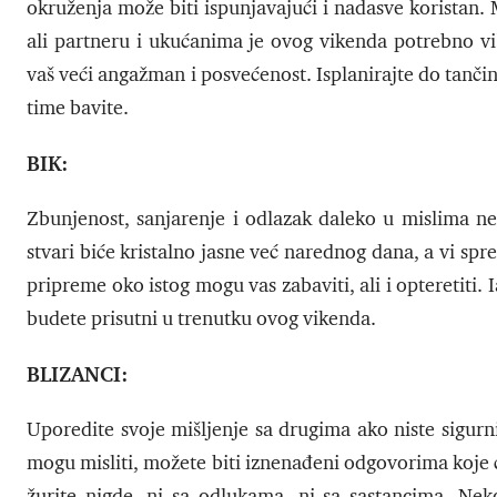
okruženja može biti ispunjavajući i nadasve koristan.
ali partneru i ukućanima je ovog vikenda potrebno viš
vaš veći angažman i posvećenost. Isplanirajte do tanči
time bavite.
BIK:
Zbunjenost, sanjarenje i odlazak daleko u mislima ne
stvari biće kristalno jasne već narednog dana, a vi sp
pripreme oko istog mogu vas zabaviti, ali i opteretiti. 
budete prisutni u trenutku ovog vikenda.
BLIZANCI:
Uporedite svoje mišljenje sa drugima ako niste sigurn
mogu misliti, možete biti iznenađeni odgovorima koje 
žurite nigde, ni sa odlukama, ni sa sastancima. Nek