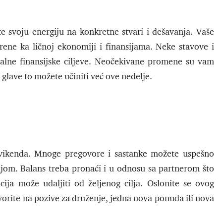
 svoju energiju na konkretne stvari i dešavanja. Vaše
rene ka ličnoj ekonomiji i finansijama. Neke stavove i
 realne finansijske ciljeve. Neočekivane promene su vam
glave to možete učiniti već ove nedelje.
g vikenda. Mnoge pregovore i sastanke možete uspešno
ljom. Balans treba pronaći i u odnosu sa partnerom što
cija može udaljiti od željenog cilja. Oslonite se ovog
ovorite na pozive za druženje, jedna nova ponuda ili nova