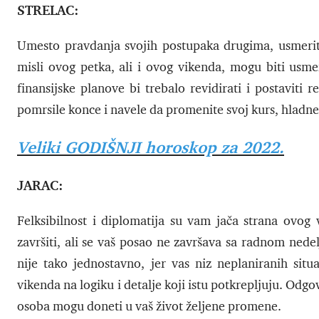
STRELAC:
Umesto pravdanja svojih postupaka drugima, usmerite
misli ovog petka, ali i ovog vikenda, mogu biti usme
finansijske planove bi trebalo revidirati i postaviti
pomrsile konce i navele da promenite svoj kurs, hladne 
Veliki GODIŠNJI horoskop za 2022.
JARAC:
Felksibilnost i diplomatija su vam jača strana ovo
završiti, ali se vaš posao ne završava sa radnom nede
nije tako jednostavno, jer vas niz neplaniranih situa
vikenda na logiku i detalje koji istu potkrepljuju. Odg
osoba mogu doneti u vaš život željene promene.