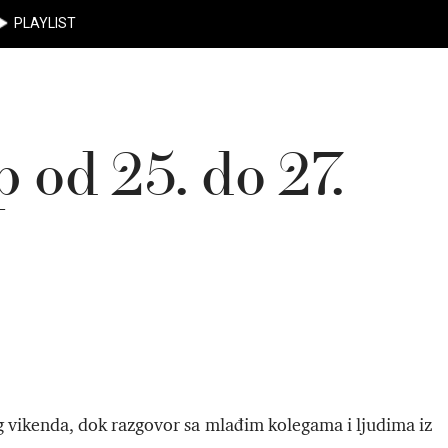
PLAYLIST
 od 25. do 27.
g vikenda, dok razgovor sa mlađim kolegama i ljudima iz