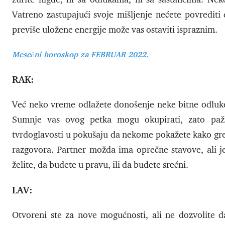
Vatreno zastupajući svoje mišljenje nećete povrediti d
previše uložene energije može vas ostaviti ispraznim.
Mesečni horoskop za FEBRUAR 2022.
RAK:
Već neko vreme odlažete donošenje neke bitne odluke, 
Sumnje vas ovog petka mogu okupirati, zato pažl
tvrdoglavosti u pokušaju da nekome pokažete kako greši
razgovora. Partner možda ima oprečne stavove, ali je 
želite, da budete u pravu, ili da budete srećni.
LAV:
Otvoreni ste za nove mogućnosti, ali ne dozvolite d