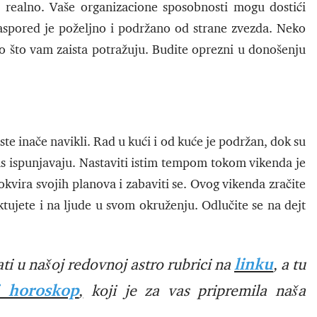
ti realno. Vaše organizacione sposobnosti mogu dostići
spored je poželjno i podržano od strane zvezda. Neko
no što vam zaista potražuju. Budite oprezni u donošenju
ste inače navikli. Rad u kući i od kuće je podržan, dok su
 vas ispunjavaju. Nastaviti istim tempom tokom vikenda je
okvira svojih planova i zabaviti se. Ovog vikenda zračite
ujete i na ljude u svom okruženju. Odlučite se na dejt
linku
ti u našoj redovnoj astro rubrici na
,
a tu
i horoskop
,
koji je za vas pripremila naša