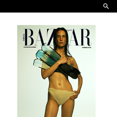
Searc
for: