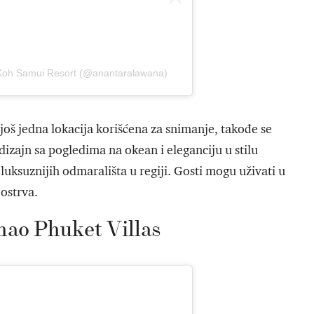
 Koh Samui Resort (@anantaralawana)
još jedna lokacija korišćena za snimanje, takođe se
 dizajn sa pogledima na okean i eleganciju u stilu
jluksuznijih odmarališta u regiji. Gosti mogu uživati u
ostrva.
ao Phuket Villas