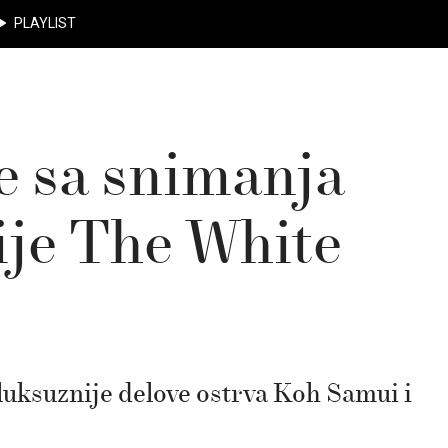
PLAYLIST
je sa snimanja
ije The White
luksuznije delove ostrva Koh Samui i