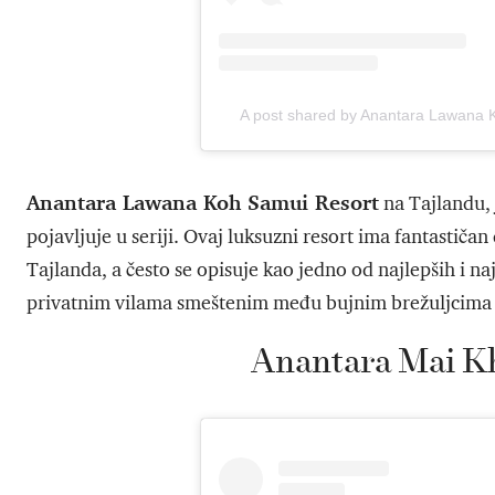
A post shared by Anantara Lawana
Anantara Lawana Koh Samui Resort
na Tajlandu, 
pojavljuje u seriji. Ovaj luksuzni resort ima fantastičan
Tajlanda, a često se opisuje kao jedno od najlepših i na
privatnim vilama smeštenim među bujnim brežuljcima 
Anantara Mai Kh