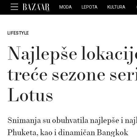
MODA
LEPOTA
KULTURA
LIFESTYLE
Najlepše lokaci
treće sezone ser
Lotus
Snimanja su obuhvatila najlepše i naj
Phuketa, kao i dinamičan Bangkok