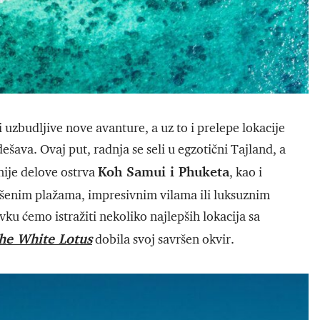
 uzbudljive nove avanture, a uz to i prelepe lokacije
ešava. Ovaj put, radnja se seli u egzotični Tajland, a
Koh Samui i Phuketa
nije delove ostrva
, kao i
vršenim plažama, impresivnim vilama ili luksuznim
vku ćemo istražiti nekoliko najlepših lokacija sa
he White Lotus
dobila svoj savršen okvir.