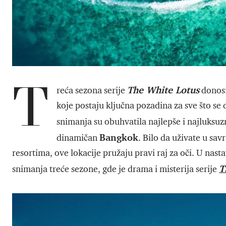
T
The White Lotus
reća sezona serije
donosi
koje postaju ključna pozadina za sve što se d
snimanja su obuhvatila najlepše i najluksuz
Bangkok
dinamičan
. Bilo da uživate u sa
resortima, ove lokacije pružaju pravi raj za oči. U nasta
T
snimanja treće sezone, gde je drama i misterija serije