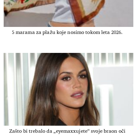
5 marama za plažu koje nosimo tokom leta 2026.
Zašto bi trebalo da „eyemaxxujete“ svoje braon oči