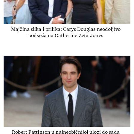
Majčina slika i prilika: Carys Douglas neodoljivo
podseća na Catherine Zeta-Jones
Robert Pattinson u najneobičnijoj ulozi do sada