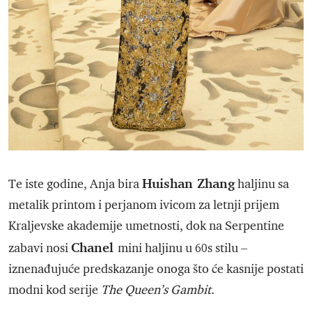
Huishan Zhang
Te iste godine, Anja bira
haljinu sa
metalik printom i perjanom ivicom za letnji prijem
Kraljevske akademije umetnosti, dok na Serpentine
Chanel
zabavi nosi
mini haljinu u 60s stilu –
iznenađujuće predskazanje onoga što će kasnije postati
modni kod serije
The Queen’s Gambit
.