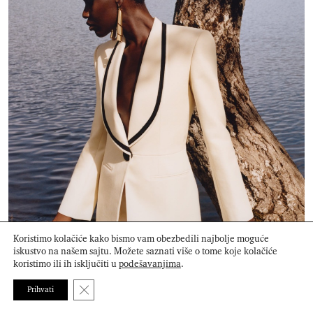
Koristimo kolačiće kako bismo vam obezbedili najbolje moguće
iskustvo na našem sajtu. Možete saznati više o tome koje kolačiće
koristimo ili ih isključiti u
podešavanjima
.
Louis Vuitton predstavlja jesen 2026. kroz prizmu
Close GDPR Cookie Banner
Prihvati
savremene arkadije