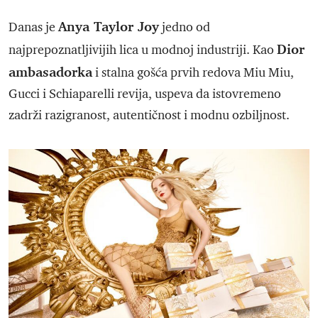
Anya Taylor Joy
Danas je
jedno od
Dior
najprepoznatljivijih lica u modnoj industriji. Kao
ambasadorka
i stalna gošća prvih redova Miu Miu,
Gucci i Schiaparelli revija, uspeva da istovremeno
zadrži razigranost, autentičnost i modnu ozbiljnost.