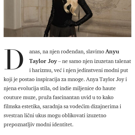
D
Anyu
anas, na njen rođendan, slavimo
Taylor Joy
– ne samo njen izuzetan talenat
i harizmu, već i njen jedinstveni modni put
koji je postao inspiracija za mnoge. Anya Taylor Joy i
njena evolucija stila, od indie miljenice do haute
couture muze, pruža fascinantan uvid u to kako
filmska estetika, saradnja sa vodećim dizajnerima i
svestran lični ukus mogu oblikovati izuzetno
prepoznatljiv modni identitet.