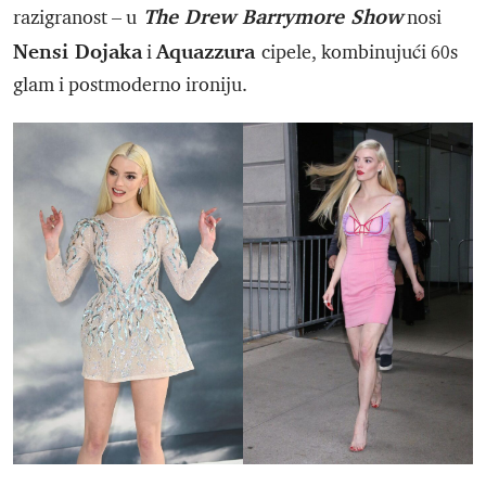
The Drew Barrymore Show
razigranost – u
nosi
Nensi Dojaka
Aquazzura
i
cipele, kombinujući 60s
glam i postmoderno ironiju.