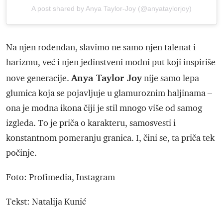
A post shared by Anya Taylor-Joy (@anyataylorjoy)
Na njen rođendan, slavimo ne samo njen talenat i
harizmu, već i njen jedinstveni modni put koji inspiriše
Anya Taylor Joy
nove generacije.
nije samo lepa
glumica koja se pojavljuje u glamuroznim haljinama –
ona je modna ikona čiji je stil mnogo više od samog
izgleda. To je priča o karakteru, samosvesti i
konstantnom pomeranju granica. I, čini se, ta priča tek
počinje.
Foto: Profimedia, Instagram
Tekst: Natalija Kunić