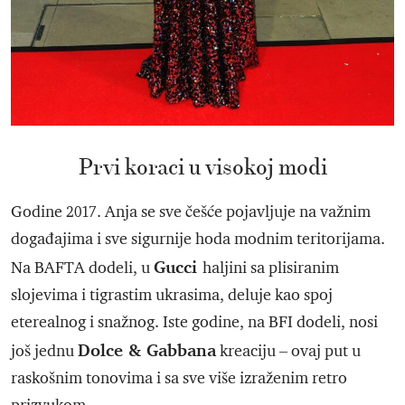
Prvi koraci u visokoj modi
Godine 2017. Anja se sve češće pojavljuje na važnim
događajima i sve sigurnije hoda modnim teritorijama.
Gucci
Na BAFTA dodeli, u
haljini sa plisiranim
slojevima i tigrastim ukrasima, deluje kao spoj
eterealnog i snažnog. Iste godine, na BFI dodeli, nosi
Dolce & Gabbana
još jednu
kreaciju – ovaj put u
raskošnim tonovima i sa sve više izraženim retro