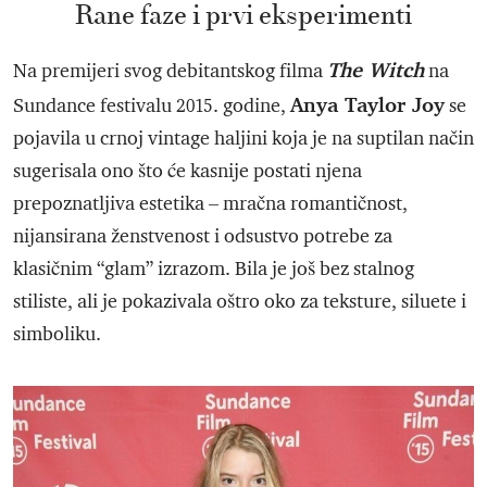
Rane faze i prvi eksperimenti
The Witch
Na premijeri svog debitantskog filma
na
Anya Taylor Joy
Sundance festivalu 2015. godine,
se
pojavila u crnoj vintage haljini koja je na suptilan način
sugerisala ono što će kasnije postati njena
prepoznatljiva estetika – mračna romantičnost,
nijansirana ženstvenost i odsustvo potrebe za
klasičnim “glam” izrazom. Bila je još bez stalnog
stiliste, ali je pokazivala oštro oko za teksture, siluete i
simboliku.