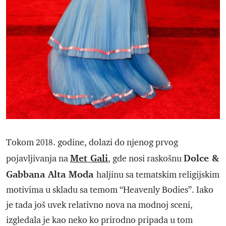
Tokom 2018. godine, dolazi do njenog prvog
Met Gali
Dolce &
pojavljivanja na
, gde nosi raskošnu
Gabbana Alta Moda
haljinu sa tematskim religijskim
motivima u skladu sa temom “Heavenly Bodies”. Iako
je tada još uvek relativno nova na modnoj sceni,
izgledala je kao neko ko prirodno pripada u tom