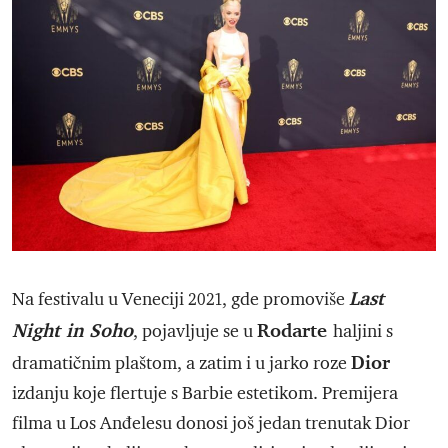
Last
Na festivalu u Veneciji 2021, gde promoviše
Night in Soho
Rodarte
, pojavljuje se u
haljini s
Dior
dramatičnim plaštom, a zatim i u jarko roze
izdanju koje flertuje s Barbie estetikom. Premijera
filma u Los Anđelesu donosi još jedan trenutak Dior