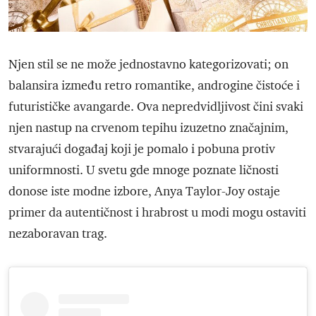
Njen stil se ne može jednostavno kategorizovati; on
balansira između retro romantike, androgine čistoće i
futurističke avangarde. Ova nepredvidljivost čini svaki
njen nastup na crvenom tepihu izuzetno značajnim,
stvarajući događaj koji je pomalo i pobuna protiv
uniformnosti. U svetu gde mnoge poznate ličnosti
donose iste modne izbore, Anya Taylor-Joy ostaje
primer da autentičnost i hrabrost u modi mogu ostaviti
nezaboravan trag.