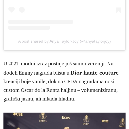
A post shared by Anya Taylor-Joy (@anyataylorjoy)
U 2021, modni izraz postaje još samouvereniji. Na
Dior haute couture
dodeli Emmy nagrada blista u
kreaciji boje vanile, dok na CFDA nagradama nosi
custom Oscar de la Renta haljinu – volumeniziranu,
grafički jasnu, ali nikada hladnu.