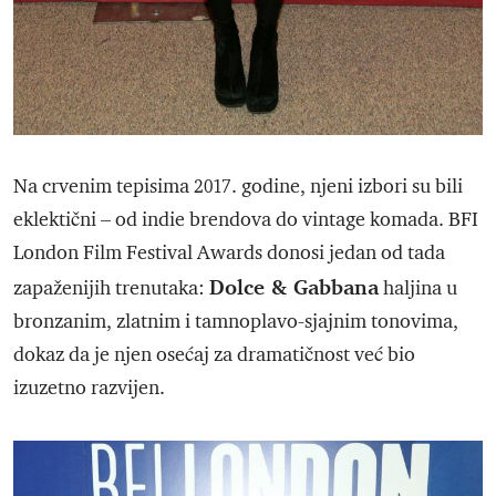
Na crvenim tepisima 2017. godine, njeni izbori su bili
eklektični – od indie brendova do vintage komada. BFI
London Film Festival Awards donosi jedan od tada
Dolce & Gabbana
zapaženijih trenutaka:
haljina u
bronzanim, zlatnim i tamnoplavo-sjajnim tonovima,
dokaz da je njen osećaj za dramatičnost već bio
izuzetno razvijen.