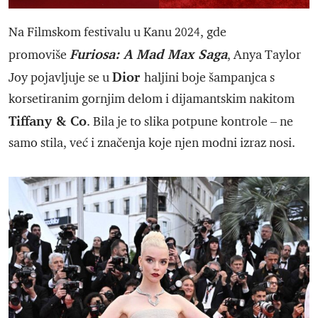
Na Filmskom festivalu u Kanu 2024, gde
Furiosa: A Mad Max Saga
promoviše
, Anya Taylor
Dior
Joy pojavljuje se u
haljini boje šampanjca s
korsetiranim gornjim delom i dijamantskim nakitom
Tiffany & Co
. Bila je to slika potpune kontrole – ne
samo stila, već i značenja koje njen modni izraz nosi.