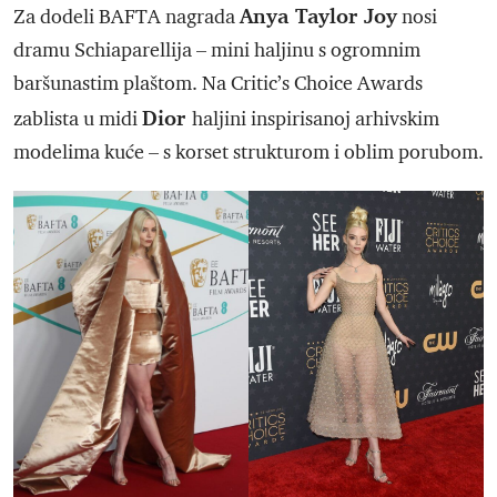
Anya Taylor Joy
Za dodeli BAFTA nagrada
nosi
dramu Schiaparellija – mini haljinu s ogromnim
baršunastim plaštom. Na Critic’s Choice Awards
Dior
zablista u midi
haljini inspirisanoj arhivskim
modelima kuće – s korset strukturom i oblim porubom.