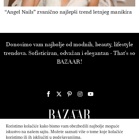
“Angel Nails” zvanično najlepši trend letnjeg manikira
Donosimo vam najbolje od modnih, beauty, lifestyle
trendova. Sofisticiran, odvažan i elegantan - That’s so
BAZAAR!
Koristimo kolačiće kako bismo vam obezbedili najbolje moguće
iskustvo na našem sajtu. Možete saznati više o tome koje kolačiće
koristimo ili ih isključiti u
podešavanjima
.