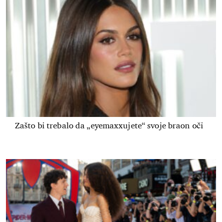
Zašto bi trebalo da „eyemaxxujete“ svoje braon oči