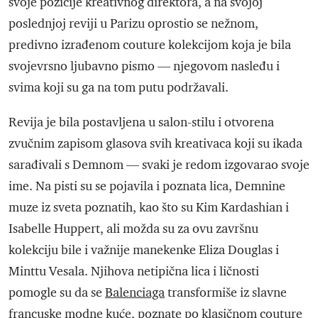
svoje pozicije kreativnog direktora, a na svojoj
poslednjoj reviji u Parizu oprostio se nežnom,
predivno izrađenom couture kolekcijom koja je bila
svojevrsno ljubavno pismo — njegovom nasleđu i
svima koji su ga na tom putu podržavali.
Revija je bila postavljena u salon-stilu i otvorena
zvučnim zapisom glasova svih kreativaca koji su ikada
sarađivali s Demnom — svaki je redom izgovarao svoje
ime. Na pisti su se pojavila i poznata lica, Demnine
muze iz sveta poznatih, kao što su Kim Kardashian i
Isabelle Huppert, ali možda su za ovu završnu
kolekciju bile i važnije manekenke Eliza Douglas i
Minttu Vesala. Njihova netipična lica i ličnosti
pomogle su da se
Balenciaga
transformiše iz slavne
francuske modne kuće, poznate po klasičnom couture