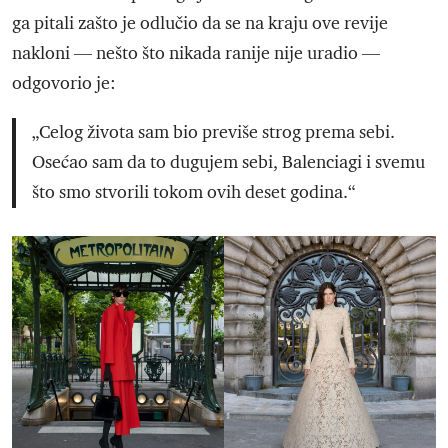
ga pitali zašto je odlučio da se na kraju ove revije
nakloni — nešto što nikada ranije nije uradio —
odgovorio je:
„Celog života sam bio previše strog prema sebi.
Osećao sam da to dugujem sebi, Balenciagi i svemu
što smo stvorili tokom ovih deset godina.“