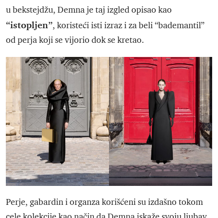
u bekstejdžu, Demna je taj izgled opisao kao
“istopljen”
, koristeći isti izraz i za beli “bademantil”
od perja koji se vijorio dok se kretao.
Perje, gabardin i organza korišćeni su izdašno tokom
cele kolekcije kao način da Demna iskaže svoju ljubav