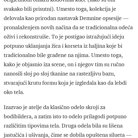
svakako bili prisutni). Umesto toga, kolekcija je
delovala kao prirodan nastavak Demnine opsesije —
pronalaženjem novih načina da se tradicionalna odeća
oživi i rekonstruiše. To je postigao istražujući ideju
potpuno uklanjanja žica i korseta iz haljina koje bi
tradicionalno bile građene na njima. Umesto toga,
kako je objasnio iza scene, on i njegov tim su ručno
nanosili sloj po sloj tkanine na rastezljivu bazu,
stvarajući krutu formu koja je izgledala kao da lebdi
oko tela.
Izazvao je atelje da klasično odelo skroji za
bodibildera, a zatim isto to odelo prilagodi potpuno
različitim tipovima tela. Druga odela bila su lišena
jastučića i ušivanja, čime se dobila opuštena silueta —