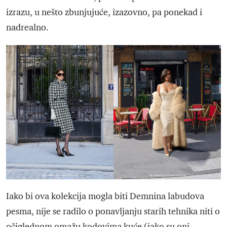
izrazu, u nešto zbunjujuće, izazovno, pa ponekad i
nadrealno.
Iako bi ova kolekcija mogla biti Demnina labudova
pesma, nije se radilo o ponavljanju starih tehnika niti o
očiglednom omažu kodovima kuće (iako su oni