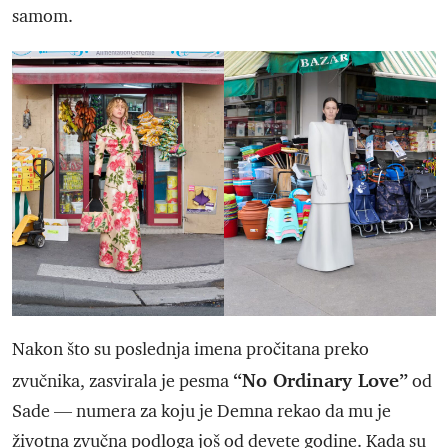
samom.
Nakon što su poslednja imena pročitana preko
“No Ordinary Love”
zvučnika, zasvirala je pesma
od
Sade — numera za koju je Demna rekao da mu je
životna zvučna podloga još od devete godine. Kada su