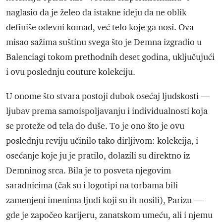
naglasio da je želeo da istakne ideju da ne oblik
definiše odevni komad, već telo koje ga nosi. Ova
misao sažima suštinu svega što je Demna izgradio u
Balenciagi tokom prethodnih deset godina, uključujući
i ovu poslednju couture kolekciju.
U onome što stvara postoji dubok osećaj ljudskosti —
ljubav prema samoispoljavanju i individualnosti koja
se proteže od tela do duše. To je ono što je ovu
poslednju reviju učinilo tako dirljivom: kolekcija, i
osećanje koje ju je pratilo, dolazili su direktno iz
Demninog srca. Bila je to posveta njegovim
saradnicima (čak su i logotipi na torbama bili
zamenjeni imenima ljudi koji su ih nosili), Parizu —
gde je započeo karijeru, zanatskom umeću, ali i njemu