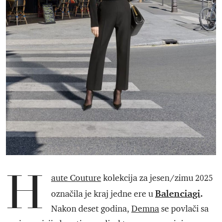
H
aute Couture
kolekcija za jesen/zimu 2025
Balenciagi
.
označila je kraj jedne ere u
Nakon deset godina,
Demna
se povlači sa