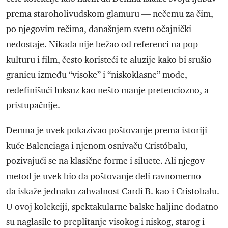
prema staroholivudskom glamuru — nečemu za čim,
po njegovim rečima, današnjem svetu očajnički
nedostaje. Nikada nije bežao od referenci na pop
kulturu i film, često koristeći te aluzije kako bi srušio
granicu između “visoke” i “niskoklasne” mode,
redefinišući luksuz kao nešto manje pretenciozno, a
pristupačnije.
Demna je uvek pokazivao poštovanje prema istoriji
kuće Balenciaga i njenom osnivaču Cristóbalu,
pozivajući se na klasične forme i siluete. Ali njegov
metod je uvek bio da poštovanje deli ravnomerno —
da iskaže jednaku zahvalnost Cardi B. kao i Cristobalu.
U ovoj kolekciji, spektakularne balske haljine dodatno
su naglasile to preplitanje visokog i niskog, starog i