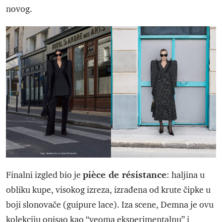
novog.
pièce de résistance
Finalni izgled bio je
: haljina u
obliku kupe, visokog izreza, izrađena od krute čipke u
boji slonovače (guipure lace). Iza scene, Demna je ovu
kolekciju opisao kao “veoma eksperimentalnu” i