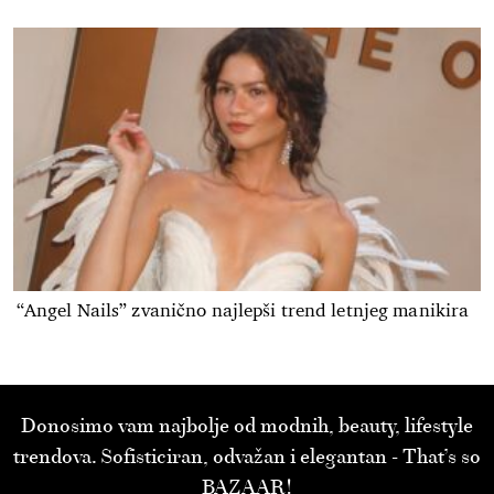
“Angel Nails” zvanično najlepši trend letnjeg manikira
Donosimo vam najbolje od modnih, beauty, lifestyle
trendova. Sofisticiran, odvažan i elegantan - That’s so
BAZAAR!