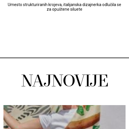
Umesto strukturiranih krojeva, italijanska dizajnerka odlučila se
za opuštene siluete
NAJNOVIJE