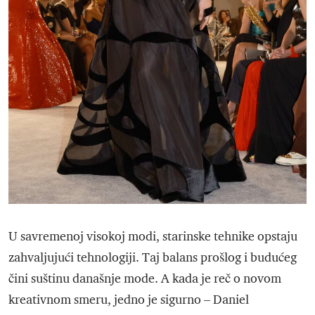
U savremenoj visokoj modi, starinske tehnike opstaju
zahvaljujući tehnologiji. Taj balans prošlog i budućeg
čini suštinu današnje mode. A kada je reč o novom
kreativnom smeru, jedno je sigurno – Daniel