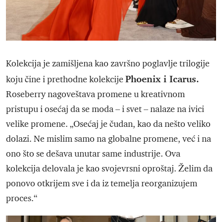
Kolekcija je zamišljena kao završno poglavlje trilogije
Phoenix i Icarus.
koju čine i prethodne kolekcije
Roseberry nagoveštava promene u kreativnom
pristupu i osećaj da se moda – i svet – nalaze na ivici
velike promene. „Osećaj je čudan, kao da nešto veliko
dolazi. Ne mislim samo na globalne promene, već i na
ono što se dešava unutar same industrije. Ova
kolekcija delovala je kao svojevrsni oproštaj. Želim da
ponovo otkrijem sve i da iz temelja reorganizujem
proces.“