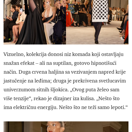
Vizuelno, kolekcija donosi niz komada koji ostavljaju
snažan efekat – ali na suptilan, gotovo hipnotišući
način. Duga crvena haljina sa vezivanjem napred krije
jastučenje na leđima; druga je prekrivena svetlucavim
univerzumom sitnih šljokica. „Ovog puta želeo sam
više tenzije“, rekao je dizajner iza kulisa. „Nešto što
ima električnu energiju. Nešto što ne teži samo lepoti.“