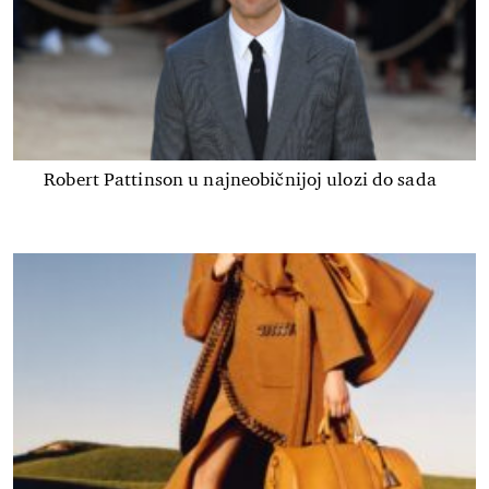
Robert Pattinson u najneobičnijoj ulozi do sada