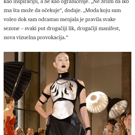
kao inspiraciju, a ne kao ograničenje. „Ne želim da iko
zna šta može da očekuje“, dodaje. „Moda koju sam
voleo dok sam odrastao menjala je pravila svake
sezone – svaki put drugačiji lik, drugačiji manifest,
nova vizuelna provokacija.“