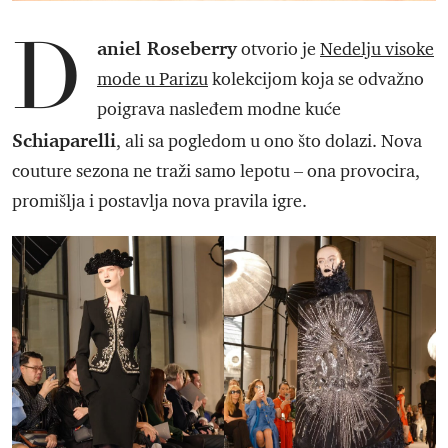
D
aniel Roseberry
otvorio je
Nedelju visoke
mode u Parizu
kolekcijom koja se odvažno
poigrava nasleđem modne kuće
Schiaparelli
, ali sa pogledom u ono što dolazi. Nova
couture sezona ne traži samo lepotu – ona provocira,
promišlja i postavlja nova pravila igre.