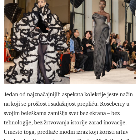
Jedan od najznačajnijih aspekata kolekcije jeste način
na koji se prošlost i sadašnjost prepliću. Roseberry u
svojim beleškama zamišlja svet bez ekrana – bez
tehnologije, bez žrtvovanja istorije zarad inovacije.
Umesto toga, predlaže modni izraz koji koristi arhiv