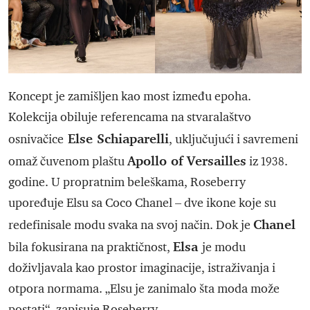
Koncept je zamišljen kao most između epoha.
Kolekcija obiluje referencama na stvaralaštvo
Else Schiaparelli
osnivačice
, uključujući i savremeni
Apollo of Versailles
omaž čuvenom plaštu
iz 1938.
godine. U propratnim beleškama, Roseberry
upoređuje Elsu sa Coco Chanel – dve ikone koje su
Chanel
redefinisale modu svaka na svoj način. Dok je
Elsa
bila fokusirana na praktičnost,
je modu
doživljavala kao prostor imaginacije, istraživanja i
otpora normama. „Elsu je zanimalo šta moda može
postati“, zapisuje Roseberry.