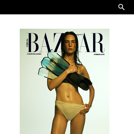
Searc
for: