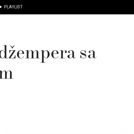
PLAYLIST
 džempera sa
om