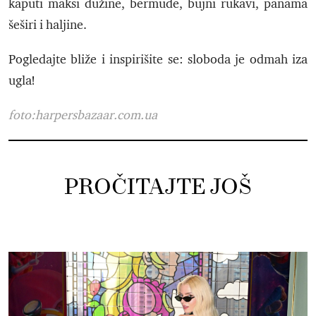
kaputi maksi dužine, bermude, bujni rukavi, panama
šeširi i haljine.
Pogledajte bliže i inspirišite se: sloboda je odmah iza
ugla!
foto:harpersbazaar.com.ua
PROČITAJTE JOŠ