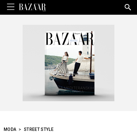
Sea
for:
MODA
>
STREET STYLE