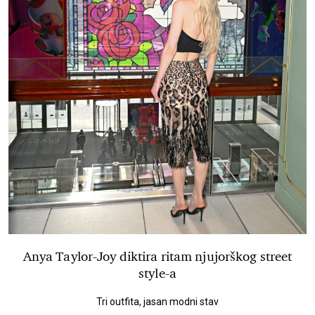
Anya Taylor-Joy diktira ritam njujorškog street
style-a
Tri outfita, jasan modni stav