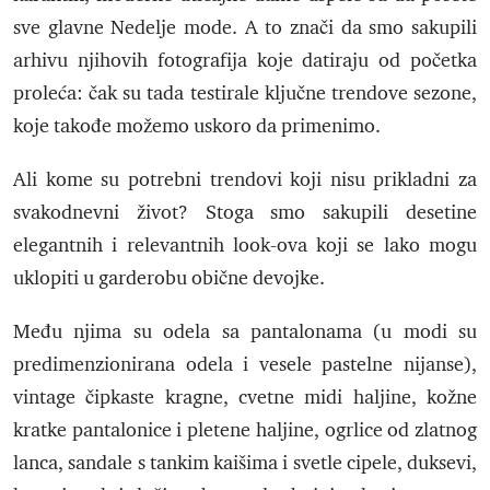
sve glavne Nedelje mode. A to znači da smo sakupili
arhivu njihovih fotografija koje datiraju od početka
proleća: čak su tada testirale ključne trendove sezone,
koje takođe možemo uskoro da primenimo.
Ali kome su potrebni trendovi koji nisu prikladni za
svakodnevni život? Stoga smo sakupili desetine
elegantnih i relevantnih look-ova koji se lako mogu
uklopiti u garderobu obične devojke.
Među njima su odela sa pantalonama (u modi su
predimenzionirana odela i vesele pastelne nijanse),
vintage čipkaste kragne, cvetne midi haljine, kožne
kratke pantalonice i pletene haljine, ogrlice od zlatnog
lanca, sandale s tankim kaišima i svetle cipele, duksevi,