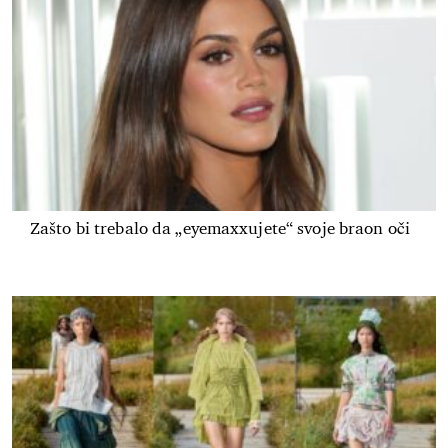
Zašto bi trebalo da „eyemaxxujete“ svoje braon oči