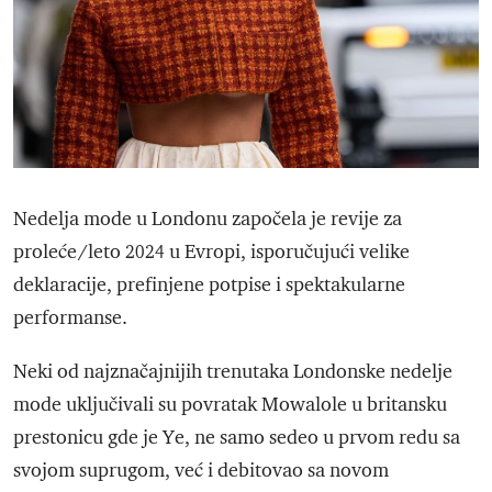
Nedelja mode u Londonu započela je revije za
proleće/leto 2024 u Evropi, isporučujući velike
deklaracije, prefinjene potpise i spektakularne
performanse.
Neki od najznačajnijih trenutaka Londonske nedelje
mode uključivali su povratak Mowalole u ​​britansku
prestonicu gde je Ye, ne samo sedeo u prvom redu sa
svojom suprugom, već i debitovao sa novom