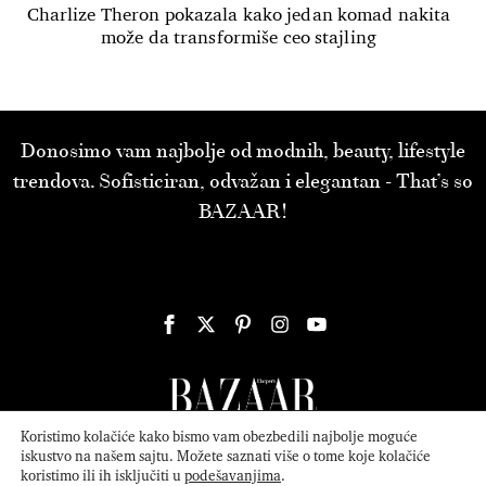
Charlize Theron pokazala kako jedan komad nakita
može da transformiše ceo stajling
Donosimo vam najbolje od modnih, beauty, lifestyle
trendova. Sofisticiran, odvažan i elegantan - That’s so
BAZAAR!
Koristimo kolačiće kako bismo vam obezbedili najbolje moguće
iskustvo na našem sajtu. Možete saznati više o tome koje kolačiće
koristimo ili ih isključiti u
podešavanjima
.
© 2026
ATTICA MEDIA
Serbia, Inc. All Rights Reserved.
Politika