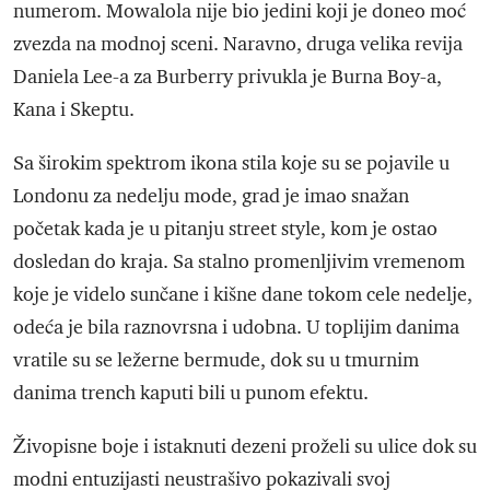
numerom. Mowalola nije bio jedini koji je doneo moć
zvezda na modnoj sceni. Naravno, druga velika revija
Daniela Lee-a za Burberry privukla je Burna Boy-a,
Kana i Skeptu.
Sa širokim spektrom ikona stila koje su se pojavile u
Londonu za nedelju mode, grad je imao snažan
početak kada je u pitanju street style, kom je ostao
dosledan do kraja. Sa stalno promenljivim vremenom
koje je videlo sunčane i kišne dane tokom cele nedelje,
odeća je bila raznovrsna i udobna. U toplijim danima
vratile su se ležerne bermude, dok su u tmurnim
danima trench kaputi bili u punom efektu.
Živopisne boje i istaknuti dezeni proželi su ulice dok su
modni entuzijasti neustrašivo pokazivali svoj