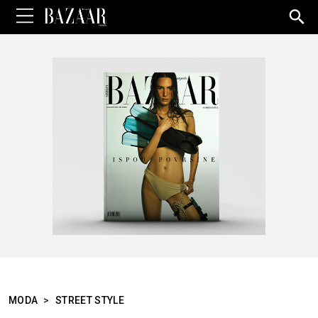
Sea
for:
MODA
>
STREET STYLE