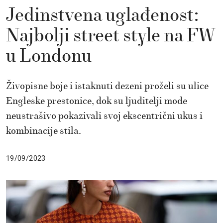
Jedinstvena uglađenost:
Najbolji street style na FW
u Londonu
Živopisne boje i istaknuti dezeni proželi su ulice
Engleske prestonice, dok su ljuditelji mode
neustrašivo pokazivali svoj ekscentrični ukus i
kombinacije stila.
19/09/2023