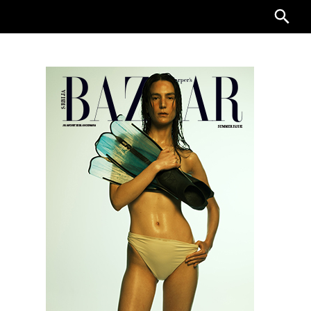
Searc
for: