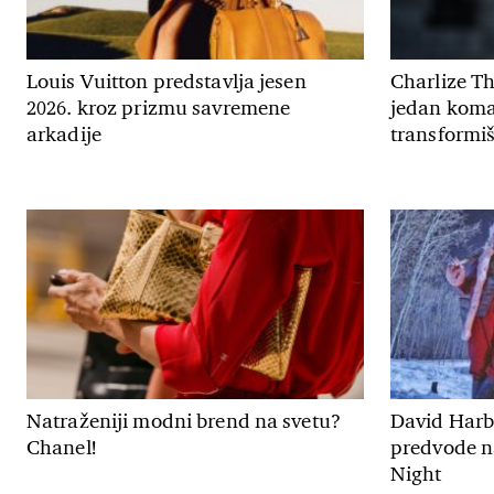
Louis Vuitton predstavlja jesen
Charlize T
2026. kroz prizmu savremene
jedan koma
arkadije
transformiš
Natraženiji modni brend na svetu?
David Harbo
Chanel!
predvode n
Night