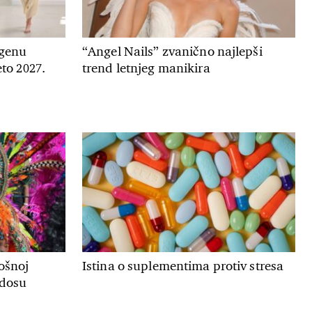
genu
“Angel Nails” zvanično najlepši
to 2027.
trend letnjeg manikira
ošnoj
Istina o suplementima protiv stresa
adosu