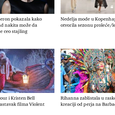
heron pokazala kako
Nedelja mode u Kopenha
d nakita može da
otvorila sezonu proleće/le
e ceo stajling
ur i Kristen Bell
Rihanna zablistala u rask
astavak filma Violent
kreaciji od perja na Barb