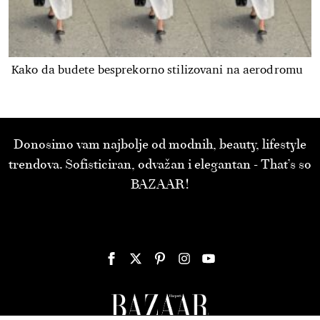
Kako da budete besprekorno stilizovani na aerodromu
Donosimo vam najbolje od modnih, beauty, lifestyle
trendova. Sofisticiran, odvažan i elegantan - That’s so
BAZAAR!