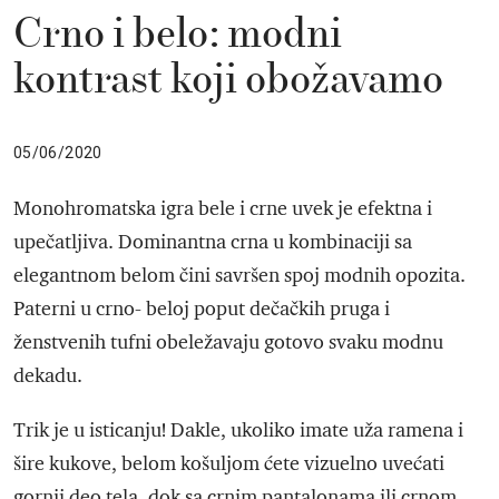
Crno i belo: modni
kontrast koji obožavamo
05/06/2020
Monohromatska igra bele i crne uvek je efektna i
upečatljiva. Dominantna crna u kombinaciji sa
elegantnom belom čini savršen spoj modnih opozita.
Paterni u crno- beloj poput dečačkih pruga i
ženstvenih tufni obeležavaju gotovo svaku modnu
dekadu.
Trik je u isticanju! Dakle, ukoliko imate uža ramena i
šire kukove, belom košuljom ćete vizuelno uvećati
gornji deo tela, dok sa crnim pantalonama ili crnom