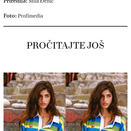
Priredila:
Mila Đenić
Foto:
Profimedia
PROČITAJTE JOŠ