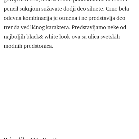
pencil suknjom sužavate dodji deo siluete. Crno bela
odevna kombinacija je otmena i ne predstavlja deo
trenda već ličnog karaktera. Predstavljamo neke od
najboljih black& white look-ova sa ulica svetskih
modnih predstonica.