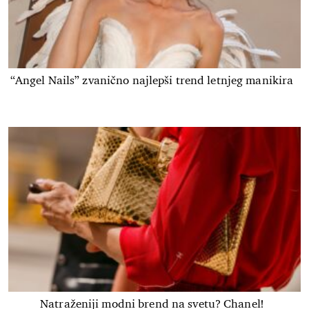
“Angel Nails” zvanično najlepši trend letnjeg manikira
Natraženiji modni brend na svetu? Chanel!