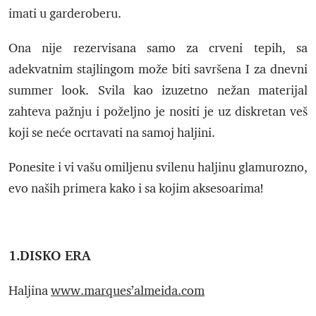
imati u garderoberu.
Ona nije rezervisana samo za crveni tepih, sa
adekvatnim stajlingom može biti savršena I za dnevni
summer look. Svila kao izuzetno nežan materijal
zahteva pažnju i poželjno je nositi je uz diskretan veš
koji se neće ocrtavati na samoj haljini.
Ponesite i vi vašu omiljenu svilenu haljinu glamurozno,
evo naših primera kako i sa kojim aksesoarima!
1.DISKO ERA
Haljina
www.marques’almeida.com