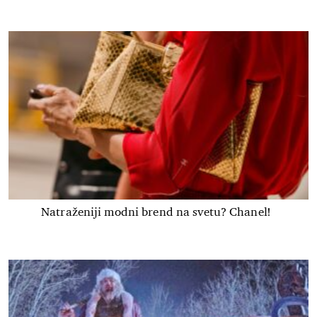
Natraženiji modni brend na svetu? Chanel!