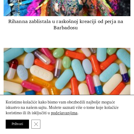
Rihanna zablistala u raskošnoj kreaciji od perja na
Barbadosu
Koristimo kolačiće kako bismo vam obezbedili najbolje moguće
iskustvo na našem sajtu. Možete saznati više o tome koje kolačiće
koristimo ili ih isključiti u
podešavanjima
.
Close GDPR Cookie Banner
Istina o suplementima protiv stresa
Prihvati