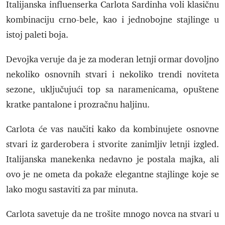
Italijanska influenserka Carlota Sardinha voli klasičnu
kombinaciju crno-bele, kao i jednobojne stajlinge u
istoj paleti boja.
Devojka veruje da je za moderan letnji ormar dovoljno
nekoliko osnovnih stvari i nekoliko trendi noviteta
sezone, uključujući top sa naramenicama, opuštene
kratke pantalone i prozračnu haljinu.
Carlota će vas naučiti kako da kombinujete osnovne
stvari iz garderobera i stvorite zanimljiv letnji izgled.
Italijanska manekenka nedavno je postala majka, ali
ovo je ne ometa da pokaže elegantne stajlinge koje se
lako mogu sastaviti za par minuta.
Carlota savetuje da ne trošite mnogo novca na stvari u