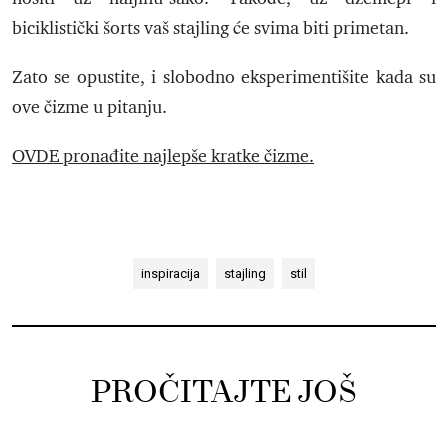
biciklistički šorts vaš stajling će svima biti primetan.
Zato se opustite, i slobodno eksperimentišite kada su
ove čizme u pitanju.
OVDE pronađite najlepše kratke čizme.
inspiracija
stajling
stil
PROČITAJTE JOŠ