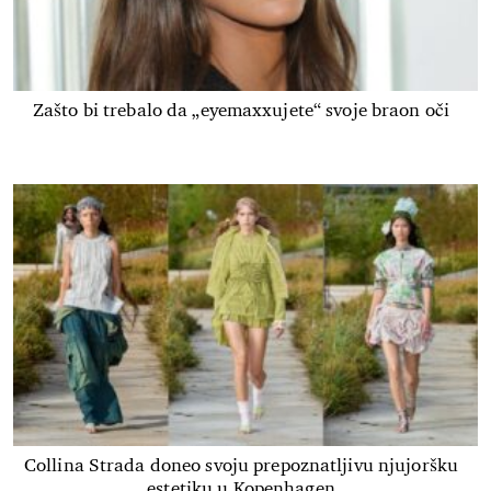
Zašto bi trebalo da „eyemaxxujete“ svoje braon oči
Collina Strada doneo svoju prepoznatljivu njujoršku
estetiku u Kopenhagen