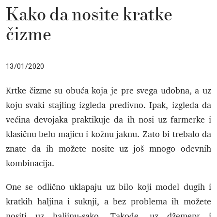
Kako da nosite kratke
čizme
13/01/2020
Krtke čizme su obuća koja je pre svega udobna, a uz
koju svaki stajling izgleda predivno. Ipak, izgleda da
većina devojaka praktikuje da ih nosi uz farmerke i
klasičnu belu majicu i kožnu jaknu. Zato bi trebalo da
znate da ih možete nosite uz još mnogo odevnih
kombinacija.
One se odlično uklapaju uz bilo koji model dugih i
kratkih haljina i suknji, a bez problema ih možete
nositi uz haljinu-sako. Takođe, uz džemepr i